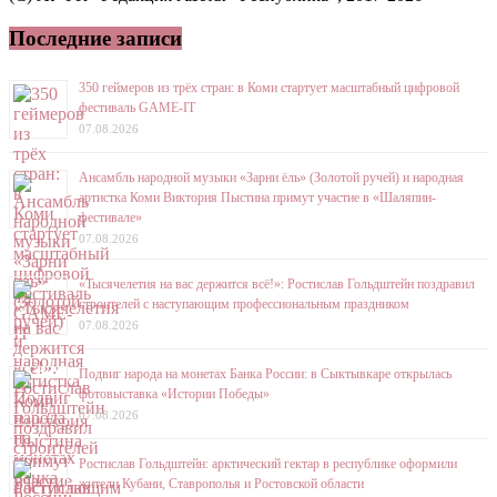
Последние записи
350 геймеров из трёх стран: в Коми стартует масштабный цифровой
фестиваль GAME-IT
07.08.2026
Ансамбль народной музыки «Зарни ёль» (Золотой ручей) и народная
артистка Коми Виктория Пыстина примут участие в «Шаляпин-
фестивале»
07.08.2026
«Тысячелетия на вас держится всё!»: Ростислав Гольдштейн поздравил
строителей с наступающим профессиональным праздником
07.08.2026
Подвиг народа на монетах Банка России: в Сыктывкаре открылась
фотовыставка «Истории Победы»
07.08.2026
Ростислав Гольдштейн: арктический гектар в республике оформили
жители Кубани, Ставрополья и Ростовской области