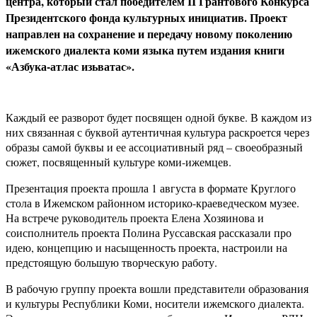
центра, который стал победителем II Грантового Конкурса
Президентского фонда культурных инициатив. Проект
направлен на сохранение и передачу новому поколению
ижемского диалекта коми языка путем издания книги
«Азбука-атлас изьватас».
Каждый ее разворот будет посвящен одной букве. В каждом из
них связанная с буквой аутентичная культура раскроется через
образы самой буквы и ее ассоциативный ряд – своеобразный
сюжет, посвященный культуре коми-ижемцев.
Презентация проекта прошла 1 августа в формате Круглого
стола в Ижемском районном историко-краеведческом музее.
На встрече руководитель проекта Елена Хозяинова и
соисполнитель проекта Полина Руссавская рассказали про
идею, концепцию и насыщенность проекта, настроили на
предстоящую большую творческую работу.
В рабочую группу проекта вошли представители образования
и культуры Республики Коми, носители ижемского диалекта.