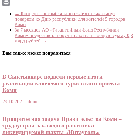
Email
Print
←
Концерты ансамбля танца «Лезгинка» станут
подарком ко Дню республики для жителей 5 городов
Коми
За 7 месяцев АО «Гарантийный фонд Республики
Коми» предоставил поручительства на общую сумму 0,8
млрд рублей
→
Вам также может понравиться
В Сыктывкаре подвели первые итоги
реализации ключевого туристского проекта
Коми
29.10.2021
admin
Приоритетная задача Правительства Коми –
трудоустроить каждого работника
ликвидируемой шахты «Интауголь»