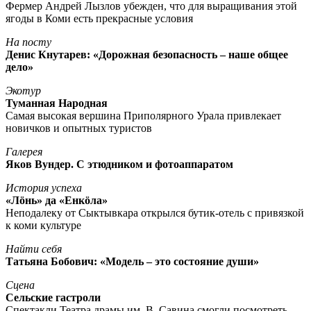
Фермер Андрей Лызлов убежден, что для выращивания этой
ягоды в Коми есть прекрасные условия
На посту
Денис Кнутарев: «Дорожная безопасность – наше общее
дело»
Экотур
Туманная Народная
Самая высокая вершина Приполярного Урала привлекает
новичков и опытных туристов
Галерея
Яков Вундер. С этюдником и фотоаппаратом
История успеха
«Лöнь» да «Енкöла»
Неподалеку от Сыктывкара открылся бутик-отель с привязкой
к коми культуре
Найти себя
Татьяна Бобович: «Модель – это состояние души»
Сцена
Сельские гастроли
Спектакли Театра драмы им. В. Савина смогли посмотреть