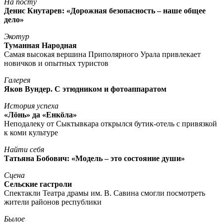
На посту
Денис Кнутарев: «Дорожная безопасность – наше общее
дело»
Экотур
Туманная Народная
Самая высокая вершина Приполярного Урала привлекает
новичков и опытных туристов
Галерея
Яков Вундер. С этюдником и фотоаппаратом
История успеха
«Лöнь» да «Енкöла»
Неподалеку от Сыктывкара открылся бутик-отель с привязкой
к коми культуре
Найти себя
Татьяна Бобович: «Модель – это состояние души»
Сцена
Сельские гастроли
Спектакли Театра драмы им. В. Савина смогли посмотреть
жители районов республики
Былое