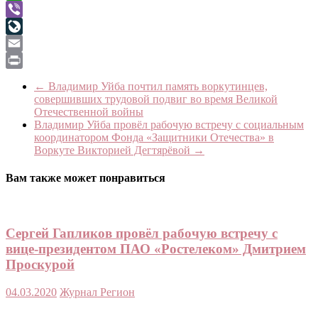
WhatsApp
Viber
LiveJournal
Email
Print
←
Владимир Уйба почтил память воркутинцев,
совершивших трудовой подвиг во время Великой
Отечественной войны
Владимир Уйба провёл рабочую встречу с социальным
координатором Фонда «Защитники Отечества» в
Воркуте Викторией Дегтярёвой
→
Вам также может понравиться
Сергей Гапликов провёл рабочую встречу с
вице-президентом ПАО «Ростелеком» Дмитрием
Проскурой
04.03.2020
Журнал Регион