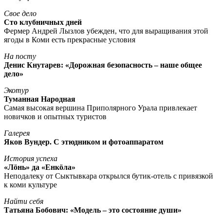
Свое дело
Сто клубничных дней
Фермер Андрей Лызлов убежден, что для выращивания этой
ягоды в Коми есть прекрасные условия
На посту
Денис Кнутарев: «Дорожная безопасность – наше общее
дело»
Экотур
Туманная Народная
Самая высокая вершина Приполярного Урала привлекает
новичков и опытных туристов
Галерея
Яков Вундер. С этюдником и фотоаппаратом
История успеха
«Лöнь» да «Енкöла»
Неподалеку от Сыктывкара открылся бутик-отель с привязкой
к коми культуре
Найти себя
Татьяна Бобович: «Модель – это состояние души»