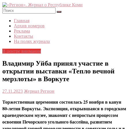
Skip
to
content
«Регион».
Главная
Журнал
Архив номеров
о
Реклама
Республике
Контакты
Коми
На полях журнала
В центре внимания
Владимир Уйба принял участие в
открытии выставки «Тепло вечной
мерзлоты» в Воркуте
27.11.2023
Журнал Регион
Торжественная церемония состоялась 25 ноября в канун
80-летия Воркуты. Экспозиция, открывшаяся в городском
краеведческом музее, знакомит с непростым процессом
освоения Печорского угольного бассейна, развитием
заполярной горной промышленности в советские годы и в