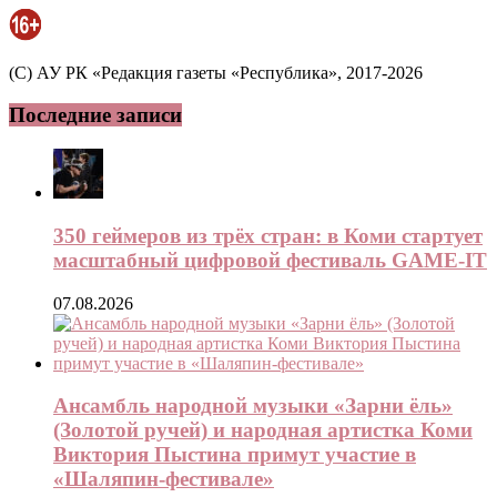
(C) АУ РК «Редакция газеты «Республика», 2017-2026
Последние записи
350 геймеров из трёх стран: в Коми стартует
масштабный цифровой фестиваль GAME-IT
07.08.2026
Ансамбль народной музыки «Зарни ёль»
(Золотой ручей) и народная артистка Коми
Виктория Пыстина примут участие в
«Шаляпин-фестивале»