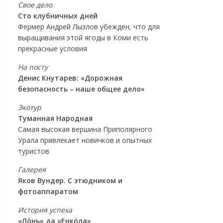
Свое дело
Сто клубничных дней
Фермер Андрей Лызлов убежден, что для
выращивания этой ягоды в Коми есть
прекрасные условия
На посту
Денис Кнутарев: «Дорожная
безопасность – наше общее дело»
Экотур
Туманная Народная
Самая высокая вершина Приполярного
Урала привлекает новичков и опытных
туристов
Галерея
Яков Вундер. С этюдником и
фотоаппаратом
История успеха
«Лöнь» да «Енкöла»