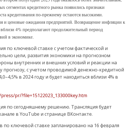
ных сегментах кредитного рынка появились признаки
оста кредитования по-прежнему остаются высокими.
я и ценовые ожидания предприятий. Возвращение инфляции к
ия вблизи 4% предполагают продолжительный период
вий в экономике.
я по ключевой ставке с учетом фактической и
льно цели, развития экономики на прогнозном
тороны внутренних и внешних условий и реакции на
у прогнозу, c учетом проводимой денежно-кредитной
,0–4,5% в 2024 году и будет находиться вблизи 4% в
u/press/pr/?file=15122023_133000key.htm
нция по сегодняшнему решению. Трансляция будет
 канале в YouTube и странице ВКонтакте.
 по ключевой ставке запланировано на 16 февраля