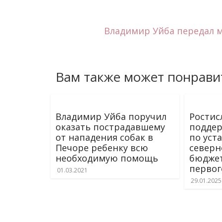
r
n
a
Владимир Уйба передал 
l
Вам также может понрави
Владимир Уйба поручил
Ростис
оказать пострадавшему
поддер
от нападения собак в
по уст
Печоре ребенку всю
северн
необходимую помощь
бюджет
первог
01.03.2021
29.01.2025