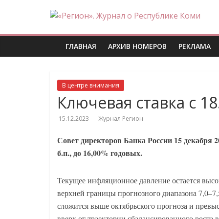
Skip
«Регион».
to
content
Журнал
ГЛАВНАЯ
АРХИВ НОМЕРОВ
РЕКЛАМА
о
В центре внимания
Республике
Ключевая ставка с 18
15.12.2023
Журнал Регион
Коми
Совет директоров Банка России 15 декабря 
б.п., до 16,00% годовых.
Текущее инфляционное давление остается высо
верхней границы прогнозного диапазона 7,0–7,
сложится выше октябрьского прогноза и превыс
вверх от траектории сбалансированного роста в