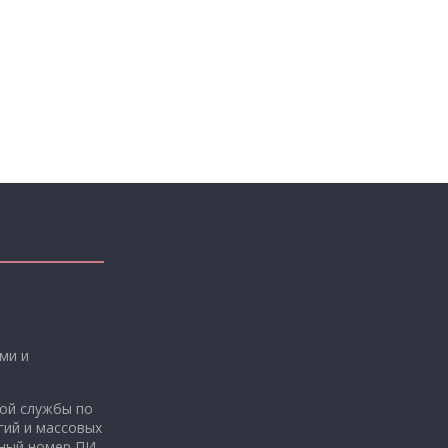
ми и
ой службы по
гий и массовых
нный номер ПИ