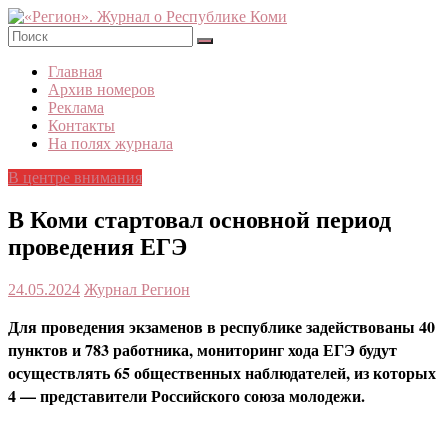
Skip
to
content
«Регион».
Главная
Журнал
Архив номеров
о
Реклама
Республике
Контакты
Коми
На полях журнала
В центре внимания
В Коми стартовал основной период
проведения ЕГЭ
24.05.2024
Журнал Регион
Для проведения экзаменов в республике задействованы 40
пунктов и 783 работника, мониторинг хода ЕГЭ будут
осуществлять 65 общественных наблюдателей, из которых
4 — представители Российского союза молодежи.