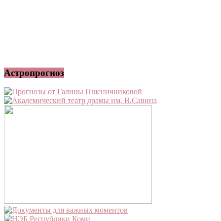
Астропрогноз