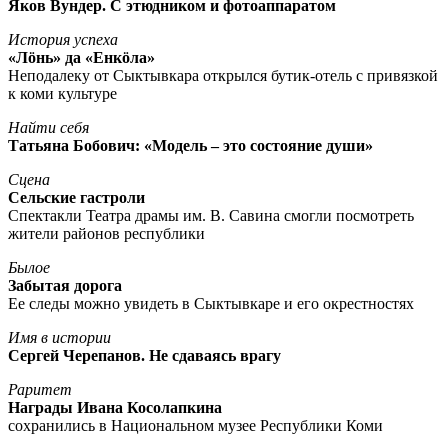
Яков Вундер. С этюдником и фотоаппаратом
История успеха
«Лöнь» да «Енкöла»
Неподалеку от Сыктывкара открылся бутик-отель с привязкой
к коми культуре
Найти себя
Татьяна Бобович: «Модель – это состояние души»
Сцена
Сельские гастроли
Спектакли Театра драмы им. В. Савина смогли посмотреть
жители районов республики
Былое
Забытая дорога
Ее следы можно увидеть в Сыктывкаре и его окрестностях
Имя в истории
Сергей Черепанов. Не сдаваясь врагу
Раритет
Награды Ивана Косолапкина
сохранились в Национальном музее Республики Коми