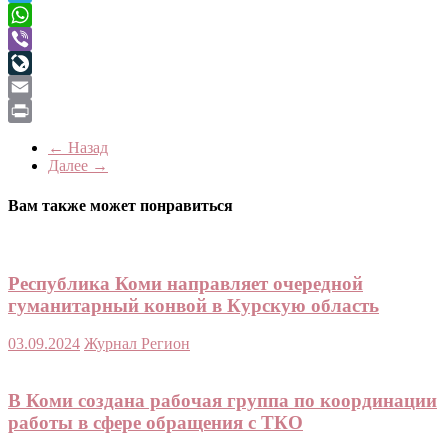
Telegram
WhatsApp
Viber
LiveJournal
Email
Print
← Назад
Далее →
Вам также может понравиться
Республика Коми направляет очередной
гуманитарный конвой в Курскую область
03.09.2024
Журнал Регион
В Коми создана рабочая группа по координации
работы в сфере обращения с ТКО