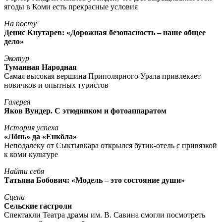
ягоды в Коми есть прекрасные условия
На посту
Денис Кнутарев: «Дорожная безопасность – наше общее
дело»
Экотур
Туманная Народная
Самая высокая вершина Приполярного Урала привлекает
новичков и опытных туристов
Галерея
Яков Вундер. С этюдником и фотоаппаратом
История успеха
«Лöнь» да «Енкöла»
Неподалеку от Сыктывкара открылся бутик-отель с привязкой
к коми культуре
Найти себя
Татьяна Бобович: «Модель – это состояние души»
Сцена
Сельские гастроли
Спектакли Театра драмы им. В. Савина смогли посмотреть