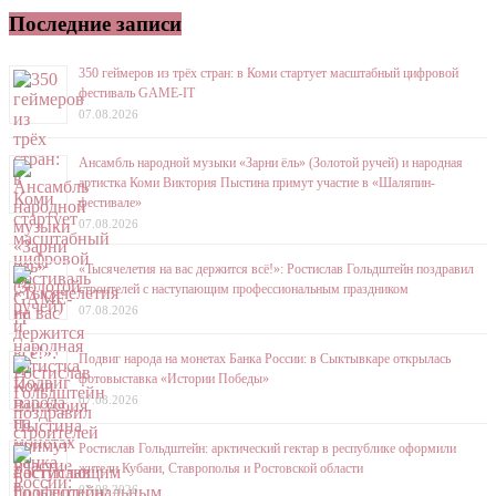
Последние записи
350 геймеров из трёх стран: в Коми стартует масштабный цифровой
фестиваль GAME-IT
07.08.2026
Ансамбль народной музыки «Зарни ёль» (Золотой ручей) и народная
артистка Коми Виктория Пыстина примут участие в «Шаляпин-
фестивале»
07.08.2026
«Тысячелетия на вас держится всё!»: Ростислав Гольдштейн поздравил
строителей с наступающим профессиональным праздником
07.08.2026
Подвиг народа на монетах Банка России: в Сыктывкаре открылась
фотовыставка «Истории Победы»
07.08.2026
Ростислав Гольдштейн: арктический гектар в республике оформили
жители Кубани, Ставрополья и Ростовской области
07.08.2026