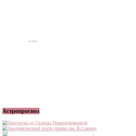
Астропрогноз