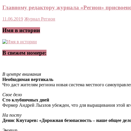
Главному редактору журнала «Регион» присвоен
11.06.2019
Журнал Регион
Имя в истории
В свежем номере:
В центре внимания
Необходимая вертикаль
Что даст жителям региона новая система местного самоуправл
Свое дело
Сто клубничных дней
Фермер Андрей Лызлов убежден, что для выращивания этой яг
На посту
Денис Кнутарев: «Дорожная безопасность – наше общее дел
Экотур