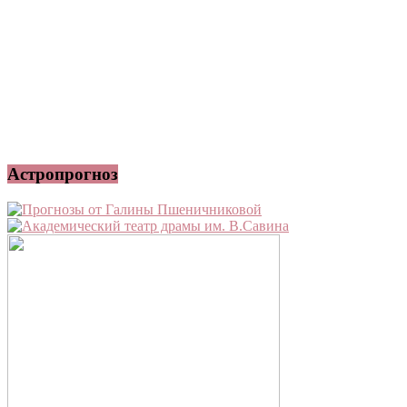
Астропрогноз