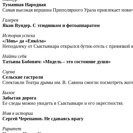
Туманная Народная
Самая высокая вершина Приполярного Урала привлекает нови
Галерея
Яков Вундер. С этюдником и фотоаппаратом
История успеха
«Лöнь» да «Енкöла»
Неподалеку от Сыктывкара открылся бутик-отель с привязкой к
Найти себя
Татьяна Бобович: «Модель – это состояние души»
Сцена
Сельские гастроли
Спектакли Театра драмы им. В. Савина смогли посмотреть жи
Былое
Забытая дорога
Ее следы можно увидеть в Сыктывкаре и его окрестностях
Имя в истории
Сергей Черепанов. Не сдаваясь врагу
Раритет