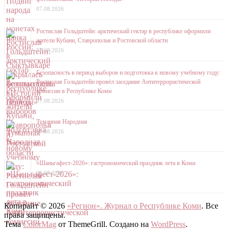
07.08.2026
Ростислав Гольдштейн: арктический гектар в республике оформили
жители Кубани, Ставрополья и Ростовской области
07.08.2026
Безопасность в период выборов и подготовка к новому учебному году:
Ростислав Гольдштейн провёл заседание Антитеррористической
комиссии в Республике Коми
07.08.2026
Туманная Народная
07.08.2026
«Шаньгафест-2026»: гастрономический праздник лета в Коми
06.08.2026
Копирайт © 2026
«Регион». Журнал о Республике Коми
. Все
права защищены.
Тема
ColorMag
от ThemeGrill. Создано на
WordPress
.