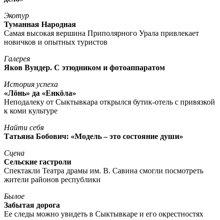
Экотур
Туманная Народная
Самая высокая вершина Приполярного Урала привлекает
новичков и опытных туристов
Галерея
Яков Вундер. С этюдником и фотоаппаратом
История успеха
«Лöнь» да «Енкöла»
Неподалеку от Сыктывкара открылся бутик-отель с привязкой
к коми культуре
Найти себя
Татьяна Бобович: «Модель – это состояние души»
Сцена
Сельские гастроли
Спектакли Театра драмы им. В. Савина смогли посмотреть
жители районов республики
Былое
Забытая дорога
Ее следы можно увидеть в Сыктывкаре и его окрестностях