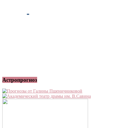
Астропрогноз