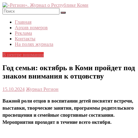
Skip
to
content
«Регион».
Главная
Журнал
Архив номеров
о
Реклама
Республике
Контакты
Коми
На полях журнала
В центре внимания
Год семьи: октябрь в Коми пройдет под
знаком внимания к отцовству
15.10.2024
Журнал Регион
Важной роли отцов в воспитании детей посвятят встречи,
выставки, творческие занятия, программы родительского
просвещения и семейные спортивные состязания.
Мероприятия проходят в течение всего октября.