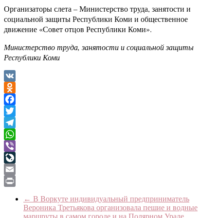
Организаторы слета – Министерство труда, занятости и
социальной защиты Республики Коми и общественное
движение «Совет отцов Республики Коми».
Министерство труда, занятости и социальной защиты
Республики Коми
VK
Odnoklassniki
Facebook
Twitter
Telegram
WhatsApp
Viber
LiveJournal
Email
Print
←
В Воркуте индивидуальный предприниматель
Вероника Третьякова организовала пешие и водные
маршруты в самом городе и на Полярном Урале