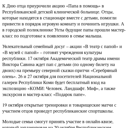
К Дню отца приурочили акцию «Папа в помощь» в
Республиканской детской клинической больнице. Отцы,
которые находятся в стационаре вместе с детьми, помогли
привести в порядок игровую комнату и починить игрушки. А
в городской поликлинике Ухты будущие папы прошли мастер-
класс по подготовке к появлению в семье малыша.
Увлекательный семейный досуг – акции «В театр с папой» и
«В музей с папой» – готовят учреждения культуры
республики. 17 октября Академический театр драмы имени
Виктора Савина ждет пап с детьми (по одному билету на
двоих) на премьеру северной сказки-притчи «Серебряный
олень». 26 и 27 октября для посетителей Национальной
галереи Республики Коми будет бесплатный вход на
экспозицию «КОМИ: Человек. Ландшафт. Миф», а также
экскурсия и мастер-класс «Подарок папе».
19 октября открытые тренировки и товарищеские матчи с
участием отцов проведут республиканские спортшколы.
Молодые семьи смогут принять участие в онлайн-квизе,
который запланирован на 20 октября Республиканским