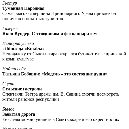
Экотур
Туманная Народная
Самая высокая вершина Приполярного Урала привлекает
новичков и опытных туристов
Галерея
Яков Вундер. С этюдником и фотоаппаратом
История успеха
«Лöнь» да «Енкöла»
Неподалеку от Сыктывкара открылся бутик-отель с привязкой
к коми культуре
Найти себя
Татьяна Бобович: «Модель – это состояние души»
Сцена
Сельские гастроли
Спектакли Театра драмы им. В. Савина смогли посмотреть
жители районов республики
Былое
Забытая дорога
Ее следы можно увидеть в Сыктывкаре и его окрестностях