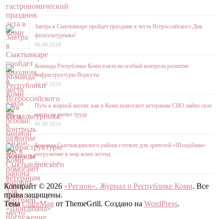
Завтра в Сыктывкаре пройдет праздник в честь Всероссийского Дня
физкультурника!
06.08.2026
Команда Республики Коми взяла на особый контроль развитие
инфраструктуры Воркуты
06.08.2026
Путь к мирной жизни: как в Коми помогают ветеранам СВО найти свое
место на рынке труда
06.08.2026
Команда Сыктывдинского района готовит для зрителей «Шондібана»
погружение в мир коми легенд
05.08.2026
Копирайт © 2026
«Регион». Журнал о Республике Коми
. Все
права защищены.
Тема
ColorMag
от ThemeGrill. Создано на
WordPress
.