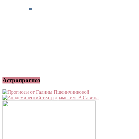
Астропрогноз