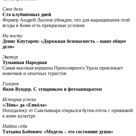
Свое дело
Сто клубничных дней
Фермер Андрей Лызлов убежден, что для выращивания этой
ягоды в Коми есть прекрасные условия
На посту
Денис Кнутарев: «Дорожная безопасность – наше общее
дело»
Экотур
Туманная Народная
Самая высокая вершина Приполярного Урала привлекает
новичков и опытных туристов
Галерея
Яков Вундер. С этюдником и фотоаппаратом
История успеха
«Лöнь» да «Енкöла»
Неподалеку от Сыктывкара открылся бутик-отель с привязкой
к коми культуре
Найти себя
Татьяна Бобович: «Модель – это состояние души»