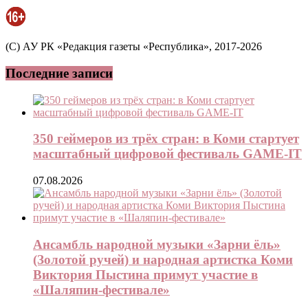
(C) АУ РК «Редакция газеты «Республика», 2017-2026
Последние записи
350 геймеров из трёх стран: в Коми стартует
масштабный цифровой фестиваль GAME-IT
07.08.2026
Ансамбль народной музыки «Зарни ёль»
(Золотой ручей) и народная артистка Коми
Виктория Пыстина примут участие в
«Шаляпин-фестивале»