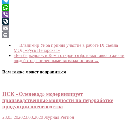
Twitter
Telegram
WhatsApp
Viber
LiveJournal
Email
Print
←
Владимир Уйба принял участие в работе IX съезда
МОД «Русь Печорская»
«Без барьеров»: в Коми откроется фотовыставка о жизни
людей с ограниченными возможностями
→
Вам также может понравиться
ПСК «Оленевод» модернизирует
производственные мощности по переработке
продукции оленеводства
23.03.2020
23.03.2020
Журнал Регион