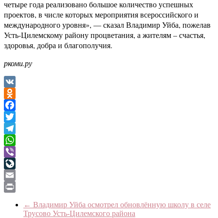
четыре года реализовано большое количество успешных
проектов, в числе которых мероприятия всероссийского и
международного уровня», — сказал Владимир Уйба, пожелав
Усть-Цилемскому району процветания, а жителям – счастья,
здоровья, добра и благополучия.
ркоми.ру
VK
Odnoklassniki
Facebook
Twitter
Telegram
WhatsApp
Viber
LiveJournal
Email
Print
←
Владимир Уйба осмотрел обновлённую школу в селе
Трусово Усть-Цилемского района