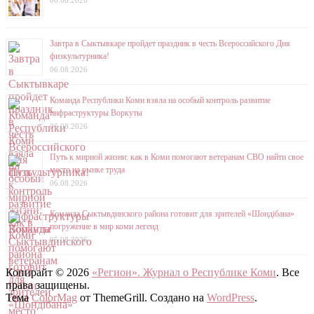
06.08.2026
Завтра в Сыктывкаре пройдет праздник в честь Всероссийского Дня
физкультурника!
06.08.2026
Команда Республики Коми взяла на особый контроль развитие
инфраструктуры Воркуты
06.08.2026
Путь к мирной жизни: как в Коми помогают ветеранам СВО найти свое
место на рынке труда
06.08.2026
Команда Сыктывдинского района готовит для зрителей «Шондібана»
погружение в мир коми легенд
05.08.2026
Копирайт © 2026
«Регион». Журнал о Республике Коми
. Все
права защищены.
Тема
ColorMag
от ThemeGrill. Создано на
WordPress
.