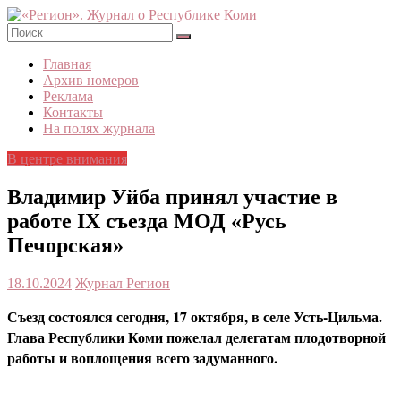
Skip
to
content
«Регион».
Главная
Журнал
Архив номеров
о
Реклама
Республике
Контакты
Коми
На полях журнала
В центре внимания
Владимир Уйба принял участие в
работе IX съезда МОД «Русь
Печорская»
18.10.2024
Журнал Регион
Съезд состоялся сегодня, 17 октября, в селе Усть-Цильма.
Глава Республики Коми пожелал делегатам плодотворной
работы и воплощения всего задуманного.