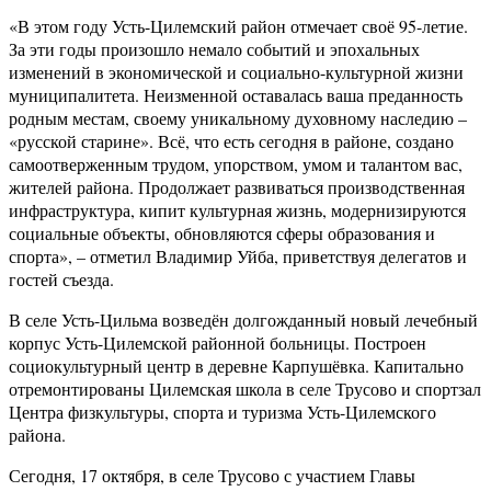
«В этом году Усть-Цилемский район отмечает своё 95-летие.
За эти годы произошло немало событий и эпохальных
изменений в экономической и социально-культурной жизни
муниципалитета. Неизменной оставалась ваша преданность
родным местам, своему уникальному духовному наследию –
«русской старине». Всё, что есть сегодня в районе, создано
самоотверженным трудом, упорством, умом и талантом вас,
жителей района. Продолжает развиваться производственная
инфраструктура, кипит культурная жизнь, модернизируются
социальные объекты, обновляются сферы образования и
спорта», – отметил Владимир Уйба, приветствуя делегатов и
гостей съезда.
В селе Усть-Цильма возведён долгожданный новый лечебный
корпус Усть-Цилемской районной больницы. Построен
социокультурный центр в деревне Карпушёвка. Капитально
отремонтированы Цилемская школа в селе Трусово и спортзал
Центра физкультуры, спорта и туризма Усть-Цилемского
района.
Сегодня, 17 октября, в селе Трусово с участием Главы