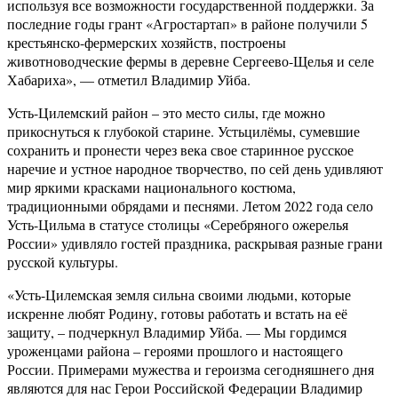
используя все возможности государственной поддержки. За
последние годы грант «Агростартап» в районе получили 5
крестьянско-фермерских хозяйств, построены
животноводческие фермы в деревне Сергеево-Щелья и селе
Хабариха», — отметил Владимир Уйба.
Усть-Цилемский район – это место силы, где можно
прикоснуться к глубокой старине. Устьцилёмы, сумевшие
сохранить и пронести через века свое старинное русское
наречие и устное народное творчество, по сей день удивляют
мир яркими красками национального костюма,
традиционными обрядами и песнями. Летом 2022 года село
Усть-Цильма в статусе столицы «Серебряного ожерелья
России» удивляло гостей праздника, раскрывая разные грани
русской культуры.
«Усть-Цилемская земля сильна своими людьми, которые
искренне любят Родину, готовы работать и встать на её
защиту, – подчеркнул Владимир Уйба. — Мы гордимся
уроженцами района – героями прошлого и настоящего
России. Примерами мужества и героизма сегодняшнего дня
являются для нас Герои Российской Федерации Владимир