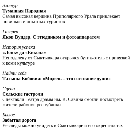
Экотур
Туманная Народная
Самая высокая вершина Приполярного Урала привлекает
новичков и опытных туристов
Галерея
Яков Вундер. С этюдником и фотоаппаратом
История успеха
«Лöнь» да «Енкöла»
Неподалеку от Сыктывкара открылся бутик-отель с привязкой
к коми культуре
Найти себя
Татьяна Бобович: «Модель – это состояние души»
Сцена
Сельские гастроли
Спектакли Театра драмы им. В. Савина смогли посмотреть
жители районов республики
Былое
Забытая дорога
Ее следы можно увидеть в Сыктывкаре и его окрестностях