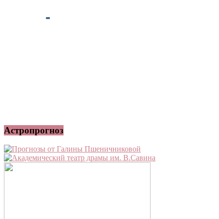
Астропрогноз