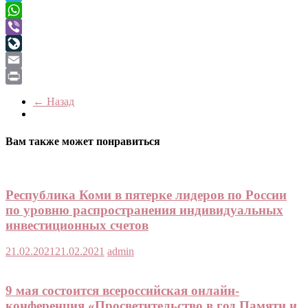
Telegram
WhatsApp
Viber
LiveJournal
Email
Print
← Назад
Вам также может понравиться
Республика Коми в пятерке лидеров по России
по уровню распространения индивидуальных
инвестиционных счетов
21.02.2021
21.02.2021
admin
9 мая состоится всероссийская онлайн-
конференция «Просветительство в год Памяти и