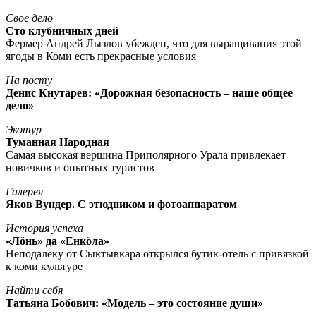
Свое дело
Сто клубничных дней
Фермер Андрей Лызлов убежден, что для выращивания этой
ягоды в Коми есть прекрасные условия
На посту
Денис Кнутарев: «Дорожная безопасность – наше общее
дело»
Экотур
Туманная Народная
Самая высокая вершина Приполярного Урала привлекает
новичков и опытных туристов
Галерея
Яков Вундер. С этюдником и фотоаппаратом
История успеха
«Лöнь» да «Енкöла»
Неподалеку от Сыктывкара открылся бутик-отель с привязкой
к коми культуре
Найти себя
Татьяна Бобович: «Модель – это состояние души»