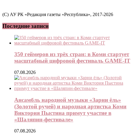
(C) АУ РК «Редакция газеты «Республика», 2017-2026
Последние записи
350 геймеров из трёх стран: в Коми стартует
масштабный цифровой фестиваль GAME-IT
07.08.2026
Ансамбль народной музыки «Зарни ёль»
(Золотой ручей) и народная артистка Коми
Виктория Пыстина примут участие в
«Шаляпин-фестивале»
07.08.2026