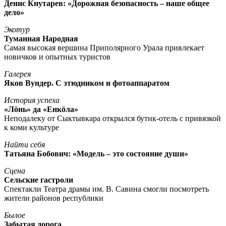
Денис Кнутарев: «Дорожная безопасность – наше общее
дело»
Экотур
Туманная Народная
Самая высокая вершина Приполярного Урала привлекает
новичков и опытных туристов
Галерея
Яков Вундер. С этюдником и фотоаппаратом
История успеха
«Лöнь» да «Енкöла»
Неподалеку от Сыктывкара открылся бутик-отель с привязкой
к коми культуре
Найти себя
Татьяна Бобович: «Модель – это состояние души»
Сцена
Сельские гастроли
Спектакли Театра драмы им. В. Савина смогли посмотреть
жители районов республики
Былое
Забытая дорога