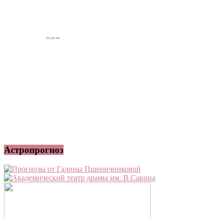
Астропрогноз