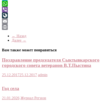
Telegram
WhatsApp
Viber
LiveJournal
Email
Print
← Назад
Далее →
Вам также может понравиться
Поздравление председателя Сыктывкарского
городского совета ветеранов В.Т.Пыстина
25.12.2017
25.12.2017
admin
Год села
21.01.2026
Журнал Регион