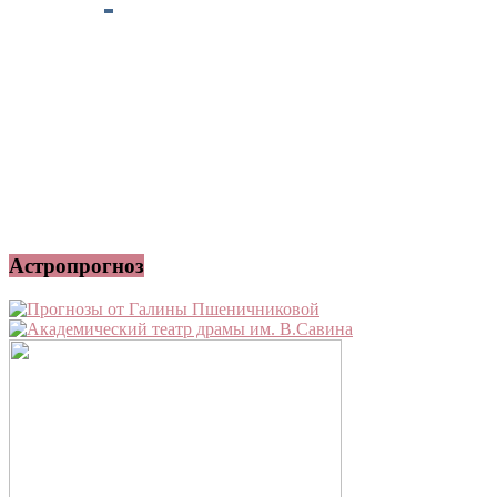
Астропрогноз