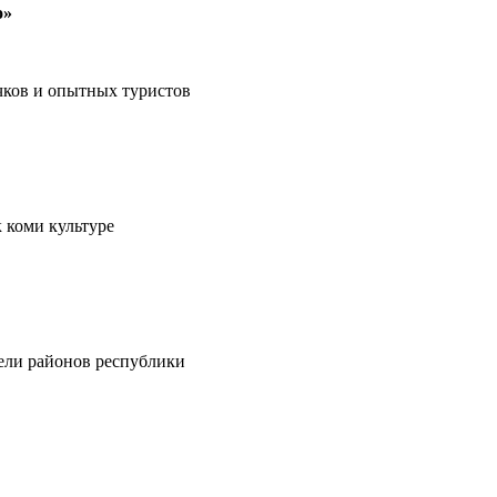
о»
чков и опытных туристов
 коми культуре
тели районов республики