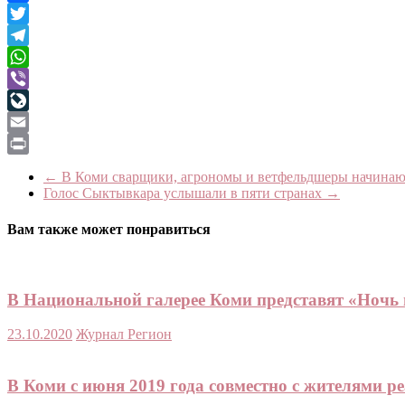
Facebook
Twitter
Telegram
WhatsApp
Viber
LiveJournal
Email
Print
←
В Коми сварщики, агрономы и ветфельдшеры начинают 
Голос Сыктывкара услышали в пяти странах
→
Вам также может понравиться
В Национальной галерее Коми представят «Ночь 
23.10.2020
Журнал Регион
В Коми с июня 2019 года совместно с жителями р