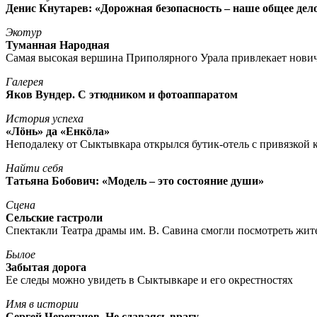
Денис Кнутарев: «Дорожная безопасность – наше общее дел
Экотур
Туманная Народная
Самая высокая вершина Приполярного Урала привлекает нови
Галерея
Яков Вундер. С этюдником и фотоаппаратом
История успеха
«Лöнь» да «Енкöла»
Неподалеку от Сыктывкара открылся бутик-отель с привязкой к
Найти себя
Татьяна Бобович: «Модель – это состояние души»
Сцена
Сельские гастроли
Спектакли Театра драмы им. В. Савина смогли посмотреть жи
Былое
Забытая дорога
Ее следы можно увидеть в Сыктывкаре и его окрестностях
Имя в истории
Сергей Черепанов. Не сдаваясь врагу