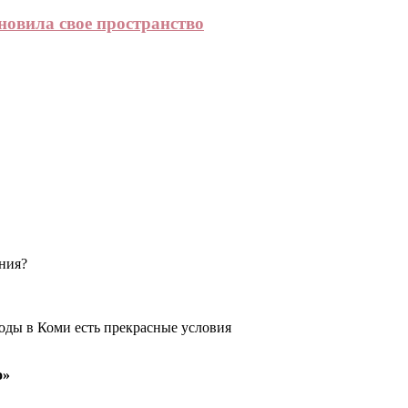
овила свое пространство
ения?
оды в Коми есть прекрасные условия
о»