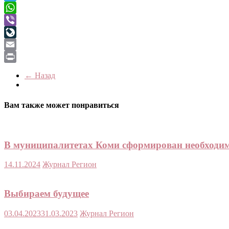
Telegram
WhatsApp
Viber
LiveJournal
Email
Print
← Назад
Вам также может понравиться
В муниципалитетах Коми сформирован необходим
14.11.2024
Журнал Регион
Выбираем будущее
03.04.2023
31.03.2023
Журнал Регион