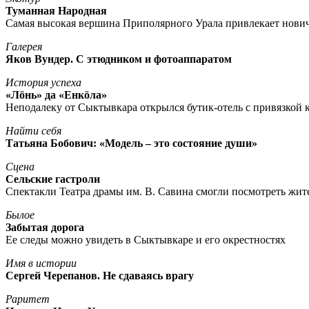
Туманная Народная
Самая высокая вершина Приполярного Урала привлекает нови
Галерея
Яков Вундер. С этюдником и фотоаппаратом
История успеха
«Лöнь» да «Енкöла»
Неподалеку от Сыктывкара открылся бутик-отель с привязкой к
Найти себя
Татьяна Бобович: «Модель – это состояние души»
Сцена
Сельские гастроли
Спектакли Театра драмы им. В. Савина смогли посмотреть жи
Былое
Забытая дорога
Ее следы можно увидеть в Сыктывкаре и его окрестностях
Имя в истории
Сергей Черепанов. Не сдаваясь врагу
Раритет