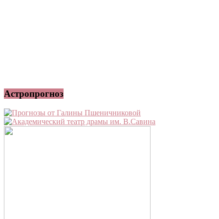
Астропрогноз