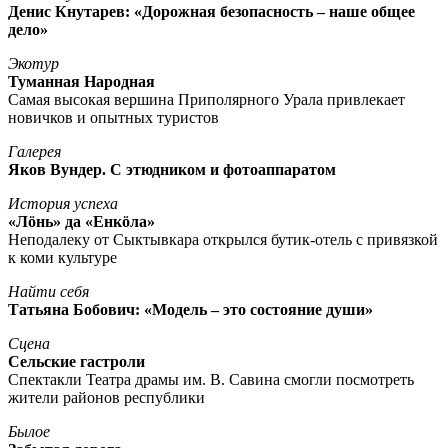
Денис Кнутарев: «Дорожная безопасность – наше общее
дело»
Экотур
Туманная Народная
Самая высокая вершина Приполярного Урала привлекает
новичков и опытных туристов
Галерея
Яков Вундер. С этюдником и фотоаппаратом
История успеха
«Лöнь» да «Енкöла»
Неподалеку от Сыктывкара открылся бутик-отель с привязкой
к коми культуре
Найти себя
Татьяна Бобович: «Модель – это состояние души»
Сцена
Сельские гастроли
Спектакли Театра драмы им. В. Савина смогли посмотреть
жители районов республики
Былое