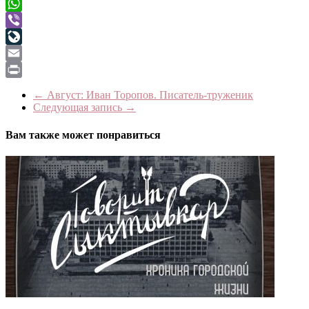
Telegram
WhatsApp
Viber
LiveJournal
Email
Print
←
Август: Иван Торопов. Писатель-труженик
Следующая запись
→
Вам также может понравиться