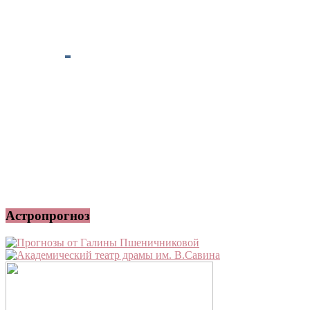
Астропрогноз