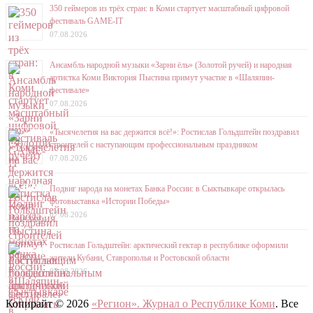
350 геймеров из трёх стран: в Коми стартует масштабный цифровой
фестиваль GAME-IT
07.08.2026
Ансамбль народной музыки «Зарни ёль» (Золотой ручей) и народная
артистка Коми Виктория Пыстина примут участие в «Шаляпин-
фестивале»
07.08.2026
«Тысячелетия на вас держится всё!»: Ростислав Гольдштейн поздравил
строителей с наступающим профессиональным праздником
07.08.2026
Подвиг народа на монетах Банка России: в Сыктывкаре открылась
фотовыставка «Истории Победы»
07.08.2026
Ростислав Гольдштейн: арктический гектар в республике оформили
жители Кубани, Ставрополья и Ростовской области
07.08.2026
Копирайт © 2026
«Регион». Журнал о Республике Коми
. Все