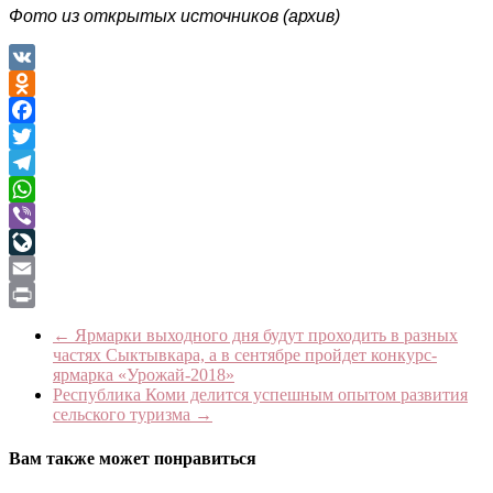
Фото из открытых источников (архив)
VK
Odnoklassniki
Facebook
Twitter
Telegram
WhatsApp
Viber
LiveJournal
Email
Print
←
Ярмарки выходного дня будут проходить в разных
частях Сыктывкара, а в сентябре пройдет конкурс-
ярмарка «Урожай-2018»
Республика Коми делится успешным опытом развития
сельского туризма
→
Вам также может понравиться