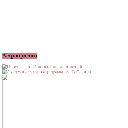
Астропрогноз