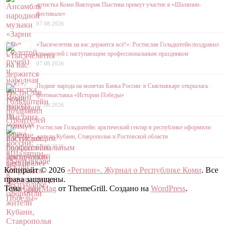
артистка Коми Виктория Пыстина примут участие в «Шаляпин-
фестивале»
07.08.2026
«Тысячелетия на вас держится всё!»: Ростислав Гольдштейн поздравил
строителей с наступающим профессиональным праздником
07.08.2026
Подвиг народа на монетах Банка России: в Сыктывкаре открылась
фотовыставка «Истории Победы»
07.08.2026
Ростислав Гольдштейн: арктический гектар в республике оформили
жители Кубани, Ставрополья и Ростовской области
07.08.2026
Копирайт © 2026
«Регион». Журнал о Республике Коми
. Все
права защищены.
Тема
ColorMag
от ThemeGrill. Создано на
WordPress
.