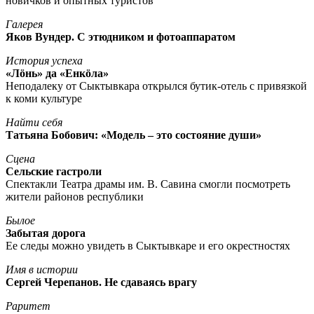
новичков и опытных туристов
Галерея
Яков Вундер. С этюдником и фотоаппаратом
История успеха
«Лöнь» да «Енкöла»
Неподалеку от Сыктывкара открылся бутик-отель с привязкой
к коми культуре
Найти себя
Татьяна Бобович: «Модель – это состояние души»
Сцена
Сельские гастроли
Спектакли Театра драмы им. В. Савина смогли посмотреть
жители районов республики
Былое
Забытая дорога
Ее следы можно увидеть в Сыктывкаре и его окрестностях
Имя в истории
Сергей Черепанов. Не сдаваясь врагу
Раритет