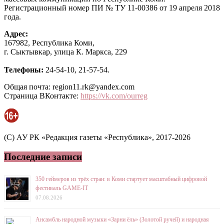
Регистрационный номер ПИ № ТУ 11-00386 от 19 апреля 2018
года.
Адрес:
167982, Республика Коми,
г. Сыктывкар, улица К. Маркса, 229
Телефоны:
24-54-10, 21-57-54.
Общая почта: region11.rk@yandex.com
Страница ВКонтакте:
https://vk.com/ourreg
(C) АУ РК «Редакция газеты «Республика», 2017-2026
Последние записи
350 геймеров из трёх стран: в Коми стартует масштабный цифровой
фестиваль GAME-IT
07.08.2026
Ансамбль народной музыки «Зарни ёль» (Золотой ручей) и народная