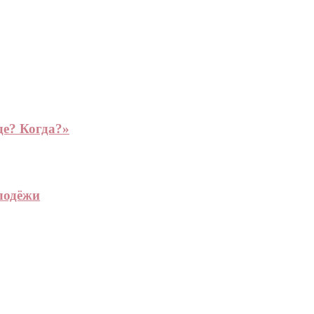
де? Когда?»
лодёжи