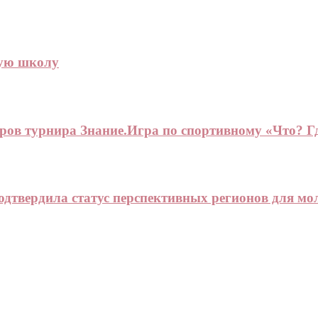
ную школу
ров турнира Знание.Игра по спортивному «Что? Г
одтвердила статус перспективных регионов для мо