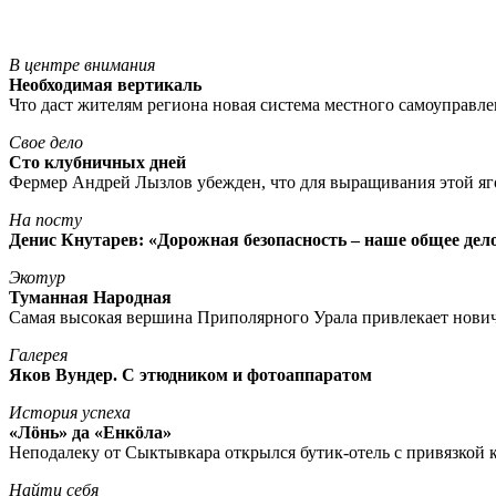
В центре внимания
Необходимая вертикаль
Что даст жителям региона новая система местного самоуправл
Свое дело
Сто клубничных дней
Фермер Андрей Лызлов убежден, что для выращивания этой яг
На посту
Денис Кнутарев: «Дорожная безопасность – наше общее дел
Экотур
Туманная Народная
Самая высокая вершина Приполярного Урала привлекает нови
Галерея
Яков Вундер. С этюдником и фотоаппаратом
История успеха
«Лöнь» да «Енкöла»
Неподалеку от Сыктывкара открылся бутик-отель с привязкой к
Найти себя