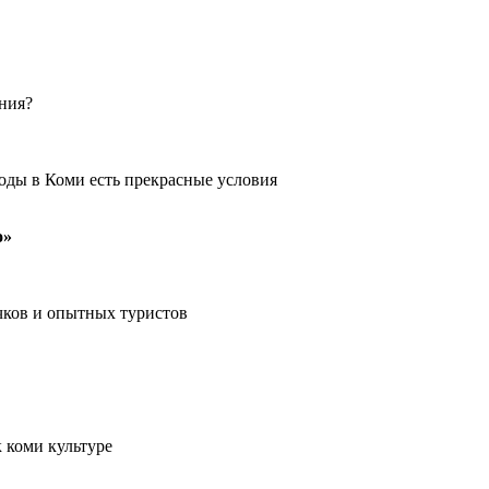
ения?
оды в Коми есть прекрасные условия
о»
чков и опытных туристов
 коми культуре