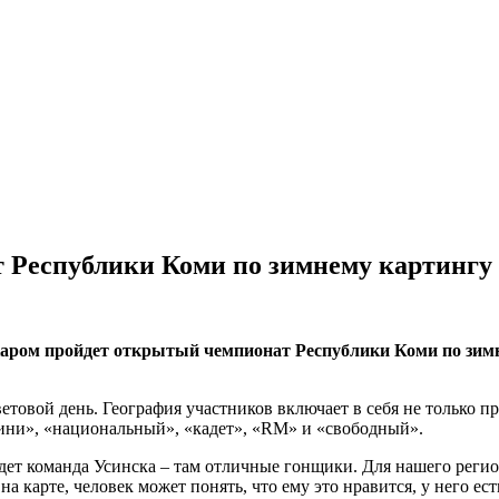
т Республики Коми по зимнему картингу
каром пройдет открытый чемпионат Республики Коми по зимн
световой день. География участников включает в себя не только
мини», «национальный», «кадет», «RM» и «свободный».
дет команда Усинска – там отличные гонщики. Для нашего регио
на карте, человек может понять, что ему это нравится, у него ес