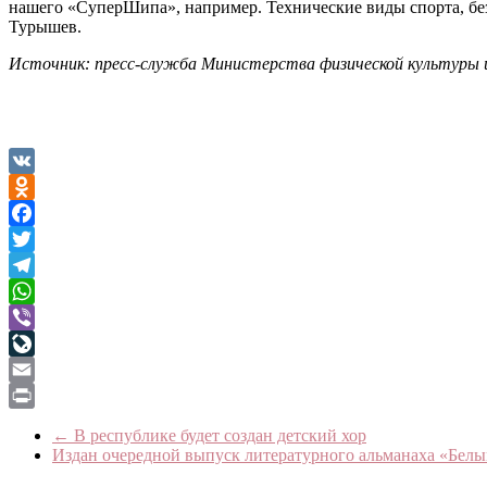
нашего «СуперШипа», например. Технические виды спорта, бе
Турышев.
Источник: пресс-служба Министерства физической культуры 
VK
Odnoklassniki
Facebook
Twitter
Telegram
WhatsApp
Viber
LiveJournal
Email
Print
←
В республике будет создан детский хор
Издан очередной выпуск литературного альманаха «Бел