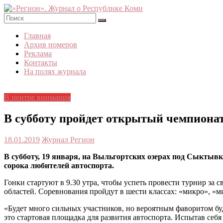
Skip
to
content
«Регион».
Главная
Журнал
Архив номеров
о
Реклама
Республике
Контакты
Коми
На полях журнала
В центре внимания
В субботу пройдет открытый чемпиона
18.01.2019
Журнал Регион
В субботу, 19 января, на Выльгортских озерах под Сыктыв
сорока любителей автоспорта.
Гонки стартуют в 9.30 утра, чтобы успеть провести турнир за 
областей. Соревнования пройдут в шести классах: «микро», «
«Будет много сильных участников, но вероятным фаворитом бу
это стартовая площадка для развития автоспорта. Испытав себя 