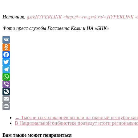
Источник:
gsrk
HYPERLINK «http://www.gsrk.ru/»
.
HYPERLINK «ht
Фото пресс-службы Госсовета Коми и ИА «БНК»
VK
Odnoklassniki
Facebook
Twitter
Telegram
WhatsApp
Viber
LiveJournal
Email
Print
←
Тысячи сыктывкарцев вышли на главный республикан
В Национальной библиотеке подведут итоги регионально
Вам также может понравиться