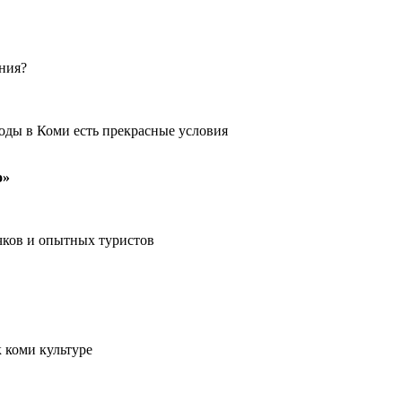
ения?
оды в Коми есть прекрасные условия
о»
чков и опытных туристов
 коми культуре