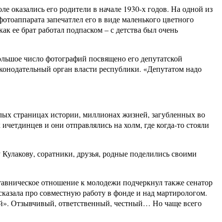
е оказались его родители в начале 1930-х годов. На одной из
фотоаппарата запечатлел его в виде маленького цветного
ак ее брат работал подпаском – с детства был очень
Большое число фотографий посвящено его депутатской
аконодательный орган власти республики. «Депутатом надо
елых страницах истории, миллионах жизней, загубленных во
ичетдинцев и они отправлялись на холм, где когда-то стояли
Кулакову, соратники, друзья, родные поделились своими
тавническое отношение к молодежи подчеркнул также сенатор
азала про совместную работу в фонде и над мартирологом.
бой». Отзывчивый, ответственный, честный… Но чаще всего