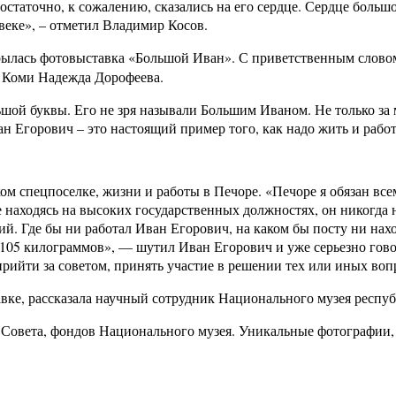
остаточно, к сожалению, сказались на его сердце. Сердце большо
веке», – отметил Владимир Косов.
рылась фотовыставка «Большой Иван». С приветственным слово
и Коми Надежда Дорофеева.
шой буквы. Его не зря называли Большим Иваном. Не только за
н Егорович – это настоящий пример того, как надо жить и работ
ком спецпоселке, жизни и работы в Печоре.
«Печоре я обязан все
 находясь на высоких государственных должностях, он никогда н
ий.
Где бы ни работал Иван Егорович, на каком бы посту ни нах
с 105 килограммов», — шутил Иван Егорович и уже серьезно гов
ийти за советом, принять участие в решении тех или иных воп
авке, рассказала научный сотрудник Национального музея респу
 Совета, фондов Национального музея. Уникальные фотографии,