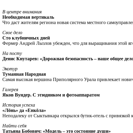
В центре внимания
Необходимая вертикаль
Что даст жителям региона новая система местного самоуправл
Свое дело
Сто клубничных дней
Фермер Андрей Лызлов убежден, что для выращивания этой яг
На посту
Денис Кнутарев: «Дорожная безопасность – наше общее дел
Экотур
Туманная Народная
Самая высокая вершина Приполярного Урала привлекает нови
Галерея
Яков Вундер. С этюдником и фотоаппаратом
История успеха
«Лöнь» да «Енкöла»
Неподалеку от Сыктывкара открылся бутик-отель с привязкой к
Найти себя
Татьяна Бобович: «Модель – это состояние души»