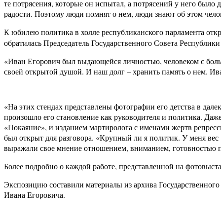
те потрясения, которые он испытал, а потрясений у него было д
радости. Поэтому люди помнят о нем, люди знают об этом чело
К юбилею политика в холле республиканского парламента отк
обратилась Председатель Государственного Совета Республик
«Иван Егорович был выдающейся личностью, человеком с боль
своей открытой душой. И наш долг – хранить память о нем. Ива
«На этих стендах представлены фотографии его детства в дале
произошло его становление как руководителя и политика. Даже
«Покаяние», и изданием мартиролога с именами жертв репресс
был открыт для разговора. «Крупный ли я политик. У меня ве
выражали свое мнение отношением, вниманием, готовностью пр
Более подробно о каждой работе, представленной на фотовыст
Экспозицию составили материалы из архива Государственного
Ивана Егоровича.