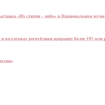
ставка «Их стихия – небо» в Национальном музее
 и колледжах республики направят более 195 млн 
оссии»