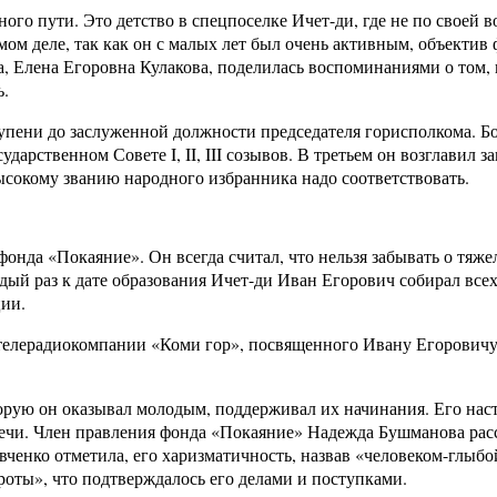
о пути. Это детство в спецпоселке Ичет-ди, где не по своей вол
ом деле, так как он с малых лет был очень активным, объектив 
, Елена Егоровна Кулакова, поделилась воспоминаниями о том, к
ь.
ступени до заслуженной должности председателя горисполкома. 
сударственном Совете
I
,
II
,
III
созывов. В третьем он возглавил з
высокому званию народного избранника надо соответствовать.
онда «Покаяние». Он всегда считал, что нельзя забывать о тяж
ый раз к дате образования Ичет-ди Иван Егорович собирал всех 
ции.
телерадиокомпании «Коми гор», посвященного Ивану Егоровичу 
рую он оказывал молодым, поддерживал их начинания. Его нас
чи. Член правления фонда «Покаяние» Надежда Бушманова расск
вченко отметила, его харизматичность, назвав «человеком-глы
оты», что подтверждалось его делами и поступками.