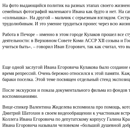
На фото выдающийся политик на разных этапах своего жизненног
семейных фотографий маленького Ивана как будто и нет. На сам
«солнышка». На другой – мальчик с серьезным взглядом. Сестра
трудолюбивым. И это умение трудиться пронес через всю жизн
Работа в Печоре – именно в этом городе Кулаков прошел все 
деятельности: в Верховном Совете Коми АССР
XII
созыва и Го
учиться быть», – говорил Иван Егорович, так как считал, что 
Еще одной заслугой Ивана Егоровича Кулакова было создание ф
время репрессий. Очень бережно относился к этой памяти. Кажд
бараки поселка. Этой теме посвящен отдельный стенд экспози
После экскурсии и показа документального фильма из фондов 
воспоминаниями.
Вице-спикер Валентина Жиделева вспомнила про помощь, кото
Дмитрий Шатохин в своем видеообращении к участникам встре
Коллега Ивана Егоровича по депутатскому корпусу Галина Кра
Ивана Егоровича называли человеком «большой душевной добр