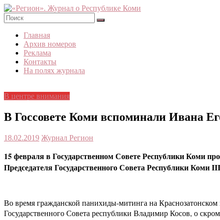
Skip
to
content
«Регион».
Главная
Журнал
Архив номеров
о
Реклама
Республике
Контакты
Коми
На полях журнала
В центре внимания
В Госсовете Коми вспоминали Ивана Ег
18.02.2019
Журнал Регион
15 февраля в Государственном Совете Республики Коми про
Председателя Государственного Совета Республики Коми
II
Во время гражданской панихиды-митинга на Краснозатонском к
Государственного Совета республики Владимир Косов, о скромн