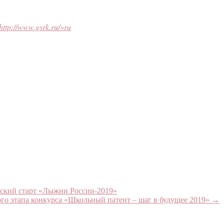
tp://www.gsrk.ru/»
ru
ский старт «Лыжни России-2019»
го этапа конкурса «Школьный патент – шаг в будущее 2019»
→