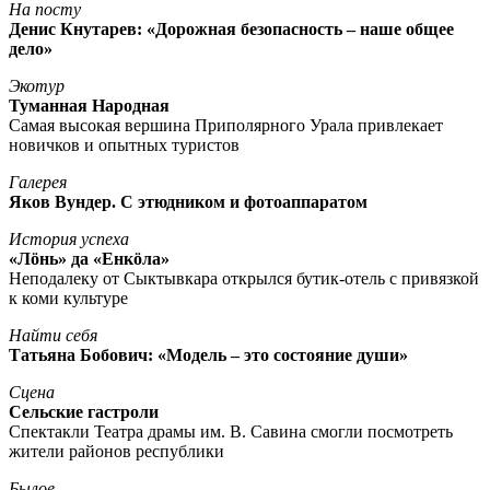
На посту
Денис Кнутарев: «Дорожная безопасность – наше общее
дело»
Экотур
Туманная Народная
Самая высокая вершина Приполярного Урала привлекает
новичков и опытных туристов
Галерея
Яков Вундер. С этюдником и фотоаппаратом
История успеха
«Лöнь» да «Енкöла»
Неподалеку от Сыктывкара открылся бутик-отель с привязкой
к коми культуре
Найти себя
Татьяна Бобович: «Модель – это состояние души»
Сцена
Сельские гастроли
Спектакли Театра драмы им. В. Савина смогли посмотреть
жители районов республики
Былое