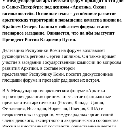
V Международный арктический форум проходит в эти дни
в Санкт-Петербурге под девизом «Арктика. Океан
возможностей». Основные темы – устойчивое развитие
арктических территорий и повышение качества жизни на
Крайнем Севере. Главным событием форума станет
пленарное заседание. Ожидается, что на нём выступит
Президент России Владимир Путин.
Делегацию Республики Коми на форуме возглавляет
руководитель региона Сергей Гапликов. Он также примет
участие в заседании Государственной комиссии по вопросам
развития Арктики, в составе которой
представляет Республику Коми, посетит дискуссионные
площадки форума и проведёт ряд деловых встреч.
В V Международном арктическом форуме «Арктика –
территория диалога» принимают участие официальные
представители арктических (Россия, Канада, Дания,
Финляндия, Исландия, Норвегия, Швеция, США) и
неарктических государств, международных организаций,
члены делового, экспертного и академического сообщества
России и иностранных государств, общественные деятели,