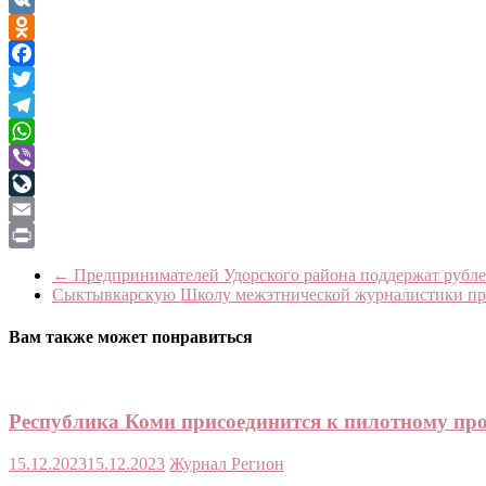
VK
Odnoklassniki
Facebook
Twitter
Telegram
WhatsApp
Viber
LiveJournal
Email
Print
←
Предпринимателей Удорского района поддержат рубл
Сыктывкарскую Школу межэтнической журналистики пре
Вам также может понравиться
Республика Коми присоединится к пилотному про
15.12.2023
15.12.2023
Журнал Регион