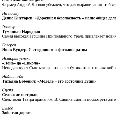
Фермер Андрей Лызлов убежден, что для выращивания этой яг
На посту
Денис Кнутарев: «Дорожная безопасность – наше общее дел
Экотур
Туманная Народная
Самая высокая вершина Приполярного Урала привлекает нови
Галерея
Яков Вундер. С этюдником и фотоаппаратом
История успеха
«Лöнь» да «Енкöла»
Неподалеку от Сыктывкара открылся бутик-отель с привязкой к
Найти себя
Татьяна Бобович: «Модель – это состояние души»
Сцена
Сельские гастроли
Спектакли Театра драмы им. В. Савина смогли посмотреть жи
Былое
Забытая дорога