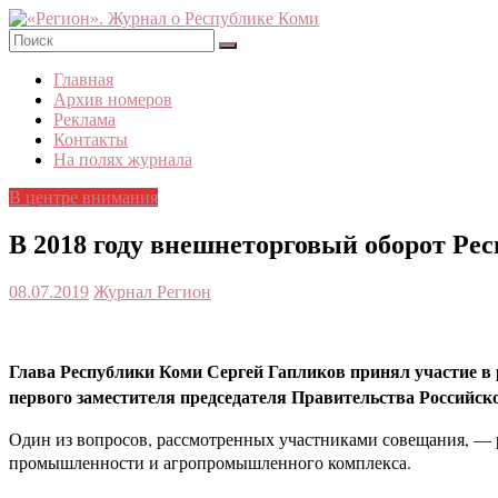
Skip
to
content
«Регион».
Главная
Журнал
Архив номеров
о
Реклама
Республике
Контакты
Коми
На полях журнала
В центре внимания
В 2018 году внешнеторговый оборот Ре
08.07.2019
Журнал Регион
Глава Республики Коми Сергей Гапликов принял участие в
первого заместителя председателя Правительства Российс
Один из вопросов, рассмотренных участниками совещания, — 
промышленности и агропромышленного комплекса.