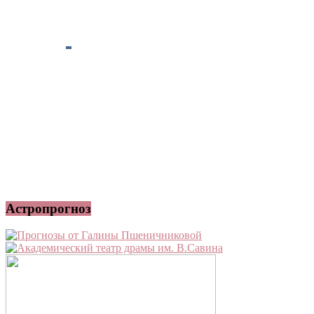
Астропрогноз