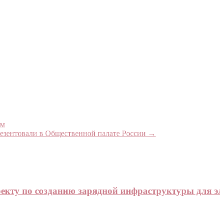
ем
зентовали в Общественной палате России
→
екту по созданию зарядной инфраструктуры для э