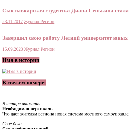
Сыктывкарская студентка Диана Сенькина стала
23.11.2017
Журнал Регион
Завершил свою работу Летний университет юных
15.09.2023
Журнал Регион
Имя в истории
В свежем номере:
В центре внимания
Необходимая вертикаль
Что даст жителям региона новая система местного самоуправл
Свое дело
Сто клубничных дней