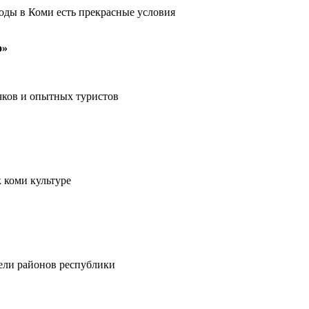
оды в Коми есть прекрасные условия
о»
чков и опытных туристов
 коми культуре
тели районов республики