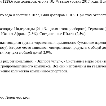
 1228,6 млн долларов, что на 10,4% выше уровня 2017 года. Пр
о года и составил 1022,0 млн долларов США. При этом экспорт 
порту: Нидерланды (21,4% – доля в товарообороте), Германия (7
%), Южная Африка (2,8%), Соединенные Штаты (2,5%).
нная товарная группа «древесина и целлюлозно-бумажные издели
лозу). Второе место занимают минеральные продукты с общей дол
, каучука с общей долей 2,9%.
ется ряд региональных: «Экспорт услуг», «Системные меры раз
 агропромышленного комплекса. Все они направлены на увеличе
чение количества компаний-экспортёров.
а Пермского края