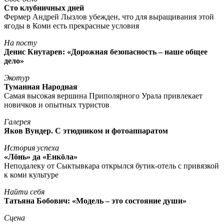
Сто клубничных дней
Фермер Андрей Лызлов убежден, что для выращивания этой
ягоды в Коми есть прекрасные условия
На посту
Денис Кнутарев: «Дорожная безопасность – наше общее
дело»
Экотур
Туманная Народная
Самая высокая вершина Приполярного Урала привлекает
новичков и опытных туристов
Галерея
Яков Вундер. С этюдником и фотоаппаратом
История успеха
«Лöнь» да «Енкöла»
Неподалеку от Сыктывкара открылся бутик-отель с привязкой
к коми культуре
Найти себя
Татьяна Бобович: «Модель – это состояние души»
Сцена