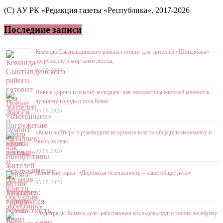
(C) АУ РК «Редакция газеты «Республика», 2017-2026
Последние записи
Команда Сыктывдинского района готовит для зрителей «Шондібана»
погружение в мир коми легенд
05.08.2026
Новые дороги и ремонт колодцев: как инициативы жителей меняют к
лучшему города и села Коми
05.08.2026
«Коми войтыр» и руководители органов власти обсудили экономику и
связь на селе
05.08.2026
Денис Кнутарев: «Дорожная безопасность – наше общее дело»
05.08.2026
Студотряды Коми в деле: работающая молодёжь подготовила лосефрму
к зиме