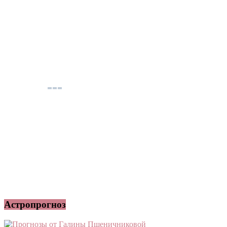
Астропрогноз