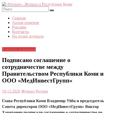
Skip
to
content
«Регион».
Главная
Журнал
Архив номеров
о
Реклама
Республике
Контакты
Коми
На полях журнала
В центре внимания
Подписано соглашение о
сотрудничестве между
Правительством Республики Коми и
ООО «МедИнвестГрупп»
10.12.2020
Журнал Регион
Глава Республики Коми Владимир Уйба и председатель
Совета директоров ООО «МедИнвестГрупп» Виктор
Харитонин подписали соглашение о сотрудничестве по