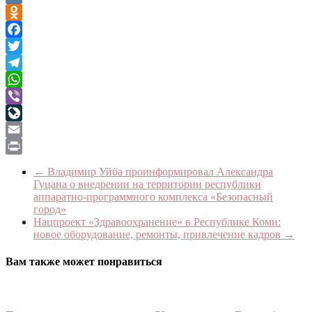
VK
Odnoklassniki
Facebook
Twitter
Telegram
WhatsApp
Viber
LiveJournal
Email
Print
←
Владимир Уйба проинформировал Александра
Гуцана о внедрении на территории республики
аппаратно-программного комплекса «Безопасный
город»
Нацпроект «Здравоохранение» в Республике Коми:
новое оборудование, ремонты, привлечение кадров
→
Вам также может понравиться