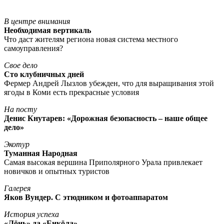
В центре внимания
Необходимая вертикаль
Что даст жителям региона новая система местного
самоуправления?
Свое дело
Сто клубничных дней
Фермер Андрей Лызлов убежден, что для выращивания этой
ягоды в Коми есть прекрасные условия
На посту
Денис Кнутарев: «Дорожная безопасность – наше общее
дело»
Экотур
Туманная Народная
Самая высокая вершина Приполярного Урала привлекает
новичков и опытных туристов
Галерея
Яков Вундер. С этюдником и фотоаппаратом
История успеха
«Лöнь» да «Енкöла»