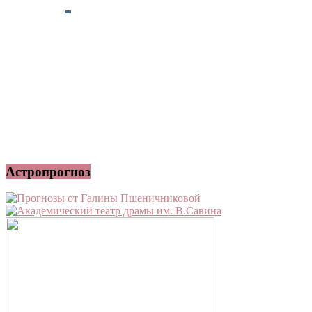
Астропрогноз