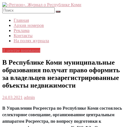
Skip
to
content
«Регион».
Главная
Журнал
Архив номеров
о
Реклама
Республике
Контакты
Коми
На полях журнала
В центре внимания
В Республике Коми муниципальные
образования получат право оформить
за владельцев незарегистрированные
объекты недвижимости
24.03.2021
admin
В Управлении Росреестра по Республике Коми состоялось
селекторное совещание, организованное центральным
аппаратом Росреестра, по вопросу подготовки к