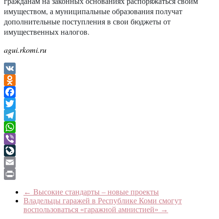
гражданам на законных основаниях распоряжаться своим
имуществом, а муниципальные образования получат
дополнительные поступления в свои бюджеты от
имущественных налогов.
agui.rkomi.ru
VK
Odnoklassniki
Facebook
Twitter
Telegram
WhatsApp
Viber
LiveJournal
Email
Print
←
Высокие стандарты – новые проекты
Владельцы гаражей в Республике Коми смогут
воспользоваться «гаражной амнистией»
→