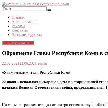
Skip
to
content
«Регион».
Главная
Журнал
Архив номеров
о
Реклама
Республике
Контакты
Коми
На полях журнала
В центре внимания
Обращение Главы Республики Коми в св
22.06.2021
22.06.2021
admin
«Уважаемые жители Республики Коми!
22 июня – печальная и скорбная дата в истории нашей стра
началась Великая Отечественная война, продолжавшаяся 14
Ни с чем не сравнимые людские потери оставили глубочайший с