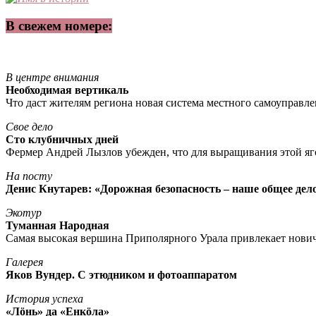
В свежем номере:
В центре внимания
Необходимая вертикаль
Что даст жителям региона новая система местного самоуправл
Свое дело
Сто клубничных дней
Фермер Андрей Лызлов убежден, что для выращивания этой яг
На посту
Денис Кнутарев: «Дорожная безопасность – наше общее дел
Экотур
Туманная Народная
Самая высокая вершина Приполярного Урала привлекает нови
Галерея
Яков Вундер. С этюдником и фотоаппаратом
История успеха
«Лöнь» да «Енкöла»