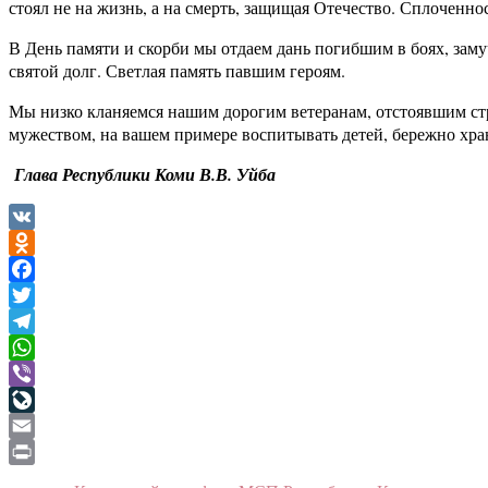
стоял не на жизнь, а на смерть, защищая Отечество. Сплоченн
В День памяти и скорби мы отдаем дань погибшим в боях, зам
святой долг. Светлая память павшим героям.
Мы низко кланяемся нашим дорогим ветеранам, отстоявшим ст
мужеством, на вашем примере воспитывать детей, бережно хран
Глава Республики Коми В.В. Уйба
VK
Odnoklassniki
Facebook
Twitter
Telegram
WhatsApp
Viber
LiveJournal
Email
Print