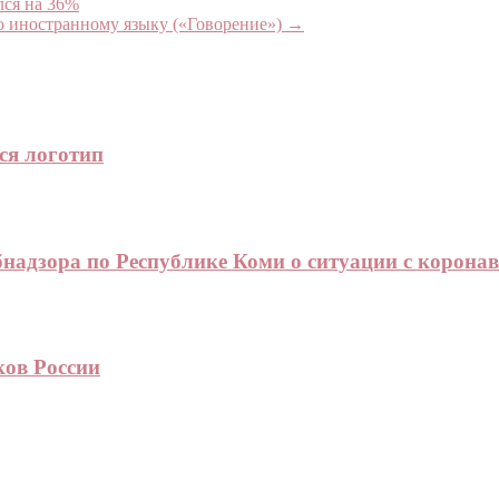
ся на 36%
о иностранному языку («Говорение»)
→
ся логотип
адзора по Республике Коми о ситуации с корона
ов России