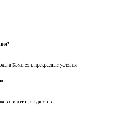
ения?
оды в Коми есть прекрасные условия
о»
чков и опытных туристов