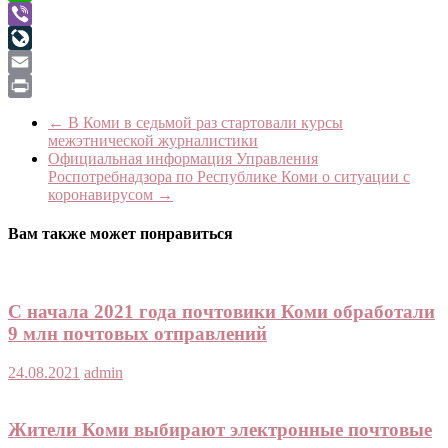
WhatsApp
Viber
LiveJournal
Email
Print
←
В Коми в седьмой раз стартовали курсы
межэтнической журналистики
Официальная информация Управления
Роспотребнадзора по Республике Коми о ситуации с
коронавирусом
→
Вам также может понравиться
С начала 2021 года почтовики Коми обработали
9 млн почтовых отправлений
24.08.2021
admin
Жители Коми выбирают электронные почтовые