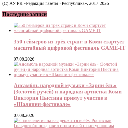
(C) АУ РК «Редакция газеты «Республика», 2017-2026
Последние записи
350 геймеров из трёх стран: в Коми стартует
масштабный цифровой фестиваль GAME-IT
07.08.2026
Ансамбль народной музыки «Зарни ёль»
(Золотой ручей) и народная артистка Коми
Виктория Пыстина примут участие в
«Шаляпин-фестивале»
07.08.2026