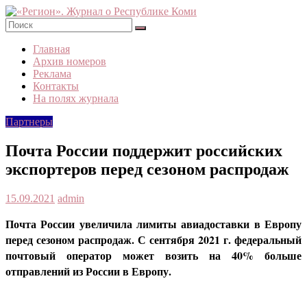
Skip
to
content
«Регион».
Главная
Журнал
Архив номеров
о
Реклама
Республике
Контакты
Коми
На полях журнала
Партнеры
Почта России поддержит российских
экспортеров перед сезоном распродаж
15.09.2021
admin
Почта России увеличила лимиты авиадоставки в Европу
перед сезоном распродаж. С сентября 2021 г. федеральный
почтовый оператор может возить на 40% больше
отправлений из России в Европу.