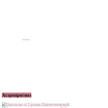
Астропрогноз