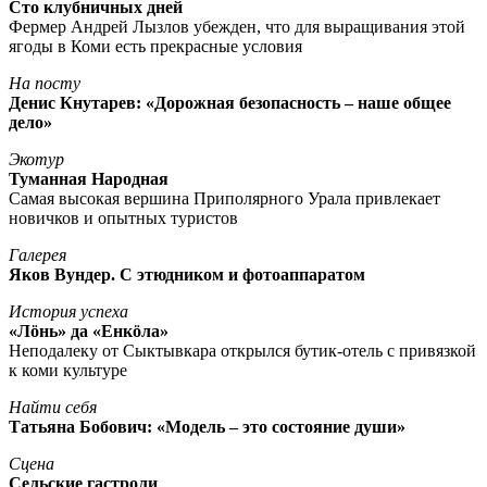
Сто клубничных дней
Фермер Андрей Лызлов убежден, что для выращивания этой
ягоды в Коми есть прекрасные условия
На посту
Денис Кнутарев: «Дорожная безопасность – наше общее
дело»
Экотур
Туманная Народная
Самая высокая вершина Приполярного Урала привлекает
новичков и опытных туристов
Галерея
Яков Вундер. С этюдником и фотоаппаратом
История успеха
«Лöнь» да «Енкöла»
Неподалеку от Сыктывкара открылся бутик-отель с привязкой
к коми культуре
Найти себя
Татьяна Бобович: «Модель – это состояние души»
Сцена
Сельские гастроли