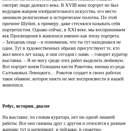
смотрят люди далекого века. В XVIII веке портрет не был
ведущим жанром изобразительного искусства, его место
занимали религиозные и исторические полотна. По этой
причине Шубин, к примеру, даже стеснялся называть себя
портретистом. Однако сейчас, в XXI веке, мы воспринимаем
век Просвещения в живописи именно как эпоху портрета.
– Заходишь сюда – и понимаешь, что ты тут находишься не
один. Тут в художественных образах присутствуют те, кто
жил много лет назад, и они сегодня с нами, – говорит куратор
выставки. – Я не могу среди этих работ выделить любимую.
Вот портрет князя Голицына кисти Рокотова, юноша из рода
Салтыковых Левицкого… Рокотов создает в своих работах
такое обаяние, которое никто не мог воспроизвести в нашей
живописи.
Ребус, история, диалог
На выставке, по словам куратора, нет ни одной лишней
работы. Все они связаны друг с другом и относятся к разным
жанрам: тут и натюрморт, и пейзажи, и сюжетно-