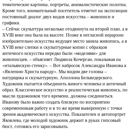
тематические картины, портреты, анималистические полотна.
Кроме того, внимательный посетитель отметит на экспозиции
постоянный диалог двух видов искусства – живописи и
графики.
– Сейчас скульптура несколько отодвинута на второй план, а в
XVIII веке она была на высоте. Позже в негласной иерархии
изобразительно искусства ведущее место заняла живопись, а в
XVIII веке слепки и скульптурные копии с образцов
античного искусства нередко были «моделями» для
живописцев, – объясняет Людмила Кочерган, показывая на
«итальянскую стенку». – Вот набросок Александра Иванова к
«Явлению Христа народу». Мы видим две головы –
натурщика и скульптурную, Аполлона Бельведерского.
Художник пытается объединить живого человека и античный
образ. Классическое искусство и реалистическая живопись, по
мысли художников того времени, должны соединиться.
Иванову было важно создать близкую по восприятию
современникам работу и в то же время выверенную с точки
зрения академического искусства. Показателен и автопортрет
Яковлева, где молодой художник держит в руках гипсовый
бюст, готовясь его зарисовывать.