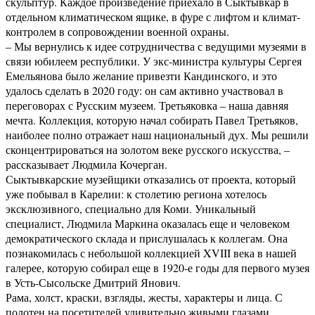
скульптур. Каждое произведение приехало в Сыктывкар в
отдельном климатическом ящике, в фуре с лифтом и климат-
контролем в сопровождении военной охраны.
– Мы вернулись к идее сотрудничества с ведущими музеями в
связи юбилеем республики. У экс-министра культуры Сергея
Емельянова было желание привезти Кандинского, и это
удалось сделать в 2020 году: он сам активно участвовал в
переговорах с Русским музеем. Третьяковка – наша давняя
мечта. Коллекция, которую начал собирать Павел Третьяков,
наиболее полно отражает наш национальный дух. Мы решили
сконцентрироваться на золотом веке русского искусства, –
рассказывает Людмила Кочерган.
Сыктывкарские музейщики отказались от проекта, который
уже побывал в Карелии: к столетию региона хотелось
эксклюзивного, специально для Коми. Уникальный
специалист, Людмила Маркина оказалась еще и человеком
демократического склада и прислушалась к коллегам. Она
познакомилась с небольшой коллекцией XVIII века в нашей
галерее, которую собирал еще в 1920-е годы для первого музея
в Усть-Сысольске Дмитрий Янович.
Рама, холст, краски, взгляды, жесты, характеры и лица. С
полотен на посетителей удивительно живыми глазами