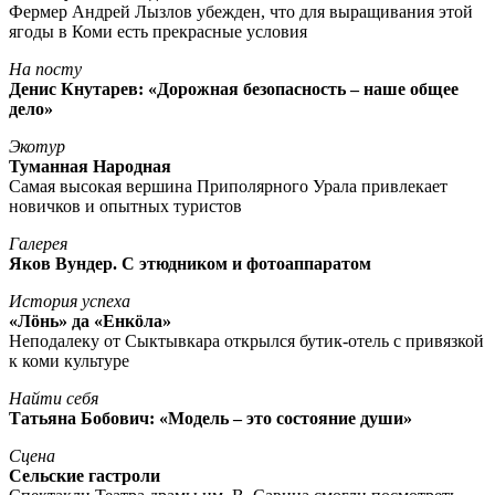
Фермер Андрей Лызлов убежден, что для выращивания этой
ягоды в Коми есть прекрасные условия
На посту
Денис Кнутарев: «Дорожная безопасность – наше общее
дело»
Экотур
Туманная Народная
Самая высокая вершина Приполярного Урала привлекает
новичков и опытных туристов
Галерея
Яков Вундер. С этюдником и фотоаппаратом
История успеха
«Лöнь» да «Енкöла»
Неподалеку от Сыктывкара открылся бутик-отель с привязкой
к коми культуре
Найти себя
Татьяна Бобович: «Модель – это состояние души»
Сцена
Сельские гастроли