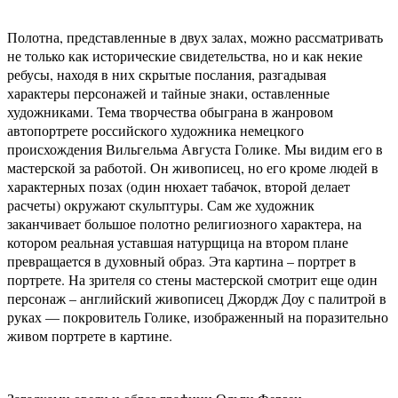
Полотна, представленные в двух залах, можно рассматривать
не только как исторические свидетельства, но и как некие
ребусы, находя в них скрытые послания, разгадывая
характеры персонажей и тайные знаки, оставленные
художниками. Тема творчества обыграна в жанровом
автопортрете российского художника немецкого
происхождения Вильгельма Августа Голике. Мы видим его в
мастерской за работой. Он живописец, но его кроме людей в
характерных позах (один нюхает табачок, второй делает
расчеты) окружают скульптуры. Сам же художник
заканчивает большое полотно религиозного характера, на
котором реальная уставшая натурщица на втором плане
превращается в духовный образ. Эта картина – портрет в
портрете. На зрителя со стены мастерской смотрит еще один
персонаж – английский живописец Джордж Доу с палитрой в
руках — покровитель Голике, изображенный на поразительно
живом портрете в картине.