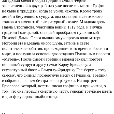
Загадками овеян и образ графини Ольги Ферзен,
запечатленной в двух работах уже после ее смерти. Графине
не было и тридцати, когда ее убила чахотка. Кроме троих
детей и безутешного супруга, она оставила в свете много
толков и знаменитый литературный сюжет. Младшая дочь
Павла Строганова, участника войны 1812 года, и внучка
графини Голицыной, ставшей прообразом пушкинской
Пиковой Дамы, Ольга вышла замуж против воли матери.
История эта наделала много шума, затмив в свете
политические события, происходящие в то время в России и
мире, и послужила основой для создания Пушкиным повести
«Метель». После смерти графини вдовец заказал портрет
почившей супруги другу семьи Карлу Брюллову, а
скульптурный бюст – Самуилу-Фридриху Гальбергу – тому
самому, что снимал посмертную маску с Пушкина. Графиня
изображена на нем без зрачков и радужки. На портрете
Брюллова, который, кстати, писал графиню и при жизни, о
том, что она перешла смертную черту, говорят траурные цвета
и «расфокусированный» взгляд.