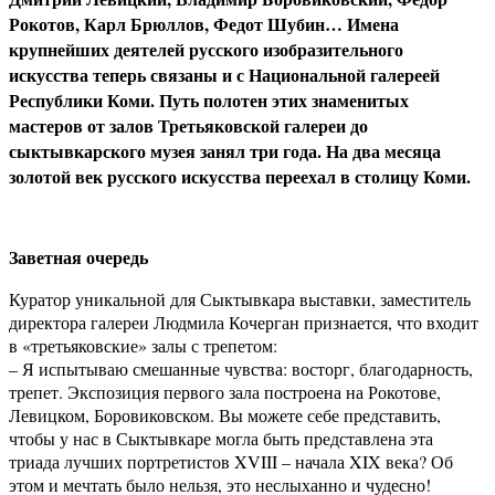
Рокотов, Карл Брюллов, Федот Шубин… Имена
крупнейших деятелей русского изобразительного
искусства теперь связаны и с Национальной галереей
Республики Коми. Путь полотен этих знаменитых
мастеров от залов Третьяковской галереи до
сыктывкарского музея занял три года. На два месяца
золотой век русского искусства переехал в столицу Коми.
Заветная очередь
Куратор уникальной для Сыктывкара выставки, заместитель
директора галереи Людмила Кочерган признается, что входит
в «третьяковские» залы с трепетом:
– Я испытываю смешанные чувства: восторг, благодарность,
трепет. Экспозиция первого зала построена на Рокотове,
Левицком, Боровиковском. Вы можете себе представить,
чтобы у нас в Сыктывкаре могла быть представлена эта
триада лучших портретистов XVIII – начала XIX века? Об
этом и мечтать было нельзя, это неслыханно и чудесно!