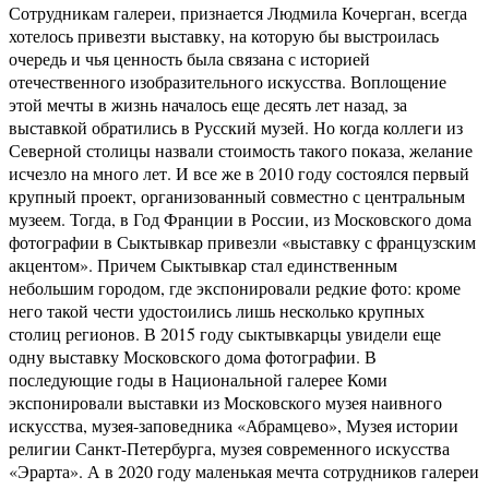
Сотрудникам галереи, признается Людмила Кочерган, всегда
хотелось привезти выставку, на которую бы выстроилась
очередь и чья ценность была связана с историей
отечественного изобразительного искусства. Воплощение
этой мечты в жизнь началось еще десять лет назад, за
выставкой обратились в Русский музей. Но когда коллеги из
Северной столицы назвали стоимость такого показа, желание
исчезло на много лет. И все же в 2010 году состоялся первый
крупный проект, организованный совместно с центральным
музеем. Тогда, в Год Франции в России, из Московского дома
фотографии в Сыктывкар привезли «выставку с французским
акцентом». Причем Сыктывкар стал единственным
небольшим городом, где экспонировали редкие фото: кроме
него такой чести удостоились лишь несколько крупных
столиц регионов. В 2015 году сыктывкарцы увидели еще
одну выставку Московского дома фотографии. В
последующие годы в Национальной галерее Коми
экспонировали выставки из Московского музея наивного
искусства, музея-заповедника «Абрамцево», Музея истории
религии Санкт-Петербурга, музея современного искусства
«Эрарта». А в 2020 году маленькая мечта сотрудников галереи