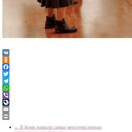
VK
Odnoklassniki
Facebook
Twitter
Telegram
WhatsApp
Viber
LiveJournal
Email
Print
←
В Коми назвали самые многочисленные