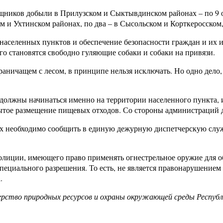
ищников добыли в Прилузском и Сыктывдинском районах – по 9 
м и Ухтинском районах, по два – в Сысольском и Корткеросском
населенных пунктов и обеспечение безопасности граждан и их 
го становятся свободно гуляющие собаки и собаки на привязи.
аничащем с лесом, в принципе нельзя исключать. Но одно дело, е
 должны начинаться именно на территории населенного пункта, 
крытое размещение пищевых отходов. Со стороны администраци
х необходимо сообщить в единую дежурную диспетчерскую служ
олиции, имеющего право применять огнестрельное оружие для о
пециального разрешения. То есть, не является правонарушением
.
рство природных ресурсов и охраны окружающей среды Республ