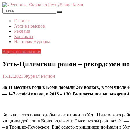
Skip
to
content
«Регион».
Главная
Журнал
Архив номеров
о
Реклама
Республике
Контакты
Коми
На полях журнала
В центре внимания
Усть-Цилемский район – рекордсмен по
15.12.2021
Журнал Регион
За 11 месяцев года в Коми добыли 249 волков, в том числе 
— 147 особей волка, в 2018 – 130. Выплаты вознаграждений
Больше всего волков добыли охотники из Усть-Цилемского район
хищника добыли в Койгородском и Сысольском районах, 21 — в
– в Троицко-Печорском. Ещё семерых хищников поймали в Ухт