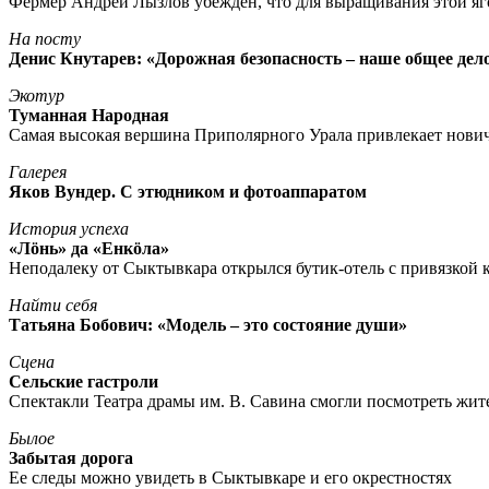
Фермер Андрей Лызлов убежден, что для выращивания этой яг
На посту
Денис Кнутарев: «Дорожная безопасность – наше общее дел
Экотур
Туманная Народная
Самая высокая вершина Приполярного Урала привлекает нови
Галерея
Яков Вундер. С этюдником и фотоаппаратом
История успеха
«Лöнь» да «Енкöла»
Неподалеку от Сыктывкара открылся бутик-отель с привязкой к
Найти себя
Татьяна Бобович: «Модель – это состояние души»
Сцена
Сельские гастроли
Спектакли Театра драмы им. В. Савина смогли посмотреть жи
Былое
Забытая дорога
Ее следы можно увидеть в Сыктывкаре и его окрестностях