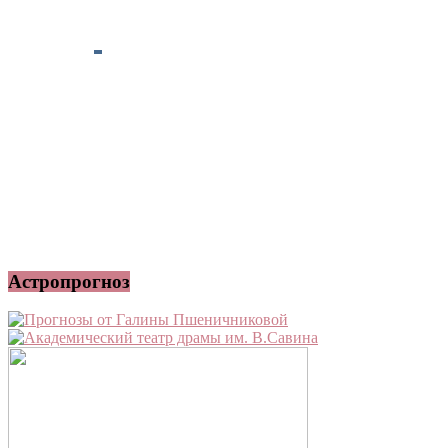
Астропрогноз