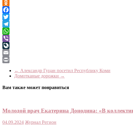
VK
Odnoklassniki
Facebook
Twitter
Telegram
WhatsApp
Viber
LiveJournal
Email
Print
←
Александр Гуцан посетил Республику Коми
Домотканые дорожки
→
Вам также может понравиться
Молодой врач Екатерина Донодина: «В коллектив
04.09.2024
Журнал Регион