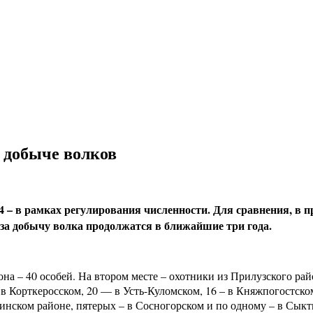
 добыче волков
44 – в рамках регулирования численности. Для сравнения, в 
 за добычу волка продолжатся в ближайшие три года.
а – 40 особей. На втором месте – охотники из Прилузского райо
 Корткеросском, 20 — в Усть-Куломском, 16 – в Княжпогостском
инском районе, пятерых – в Сосногорском и по одному – в Сык