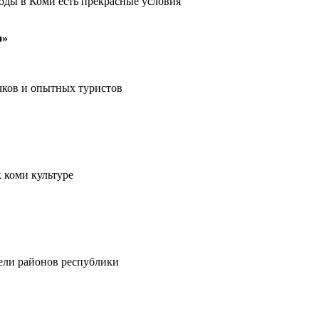
оды в Коми есть прекрасные условия
о»
чков и опытных туристов
 коми культуре
тели районов республики