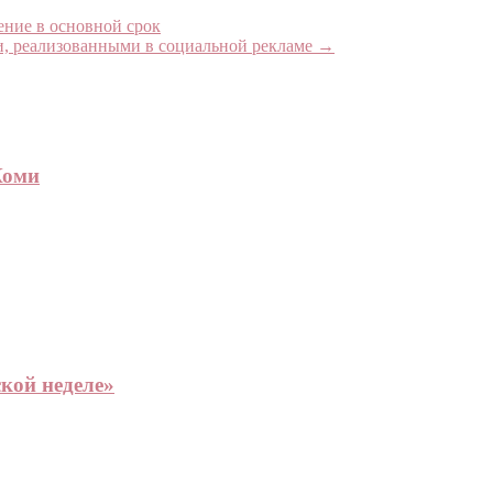
ение в основной срок
и, реализованными в социальной рекламе
→
Коми
кой неделе»