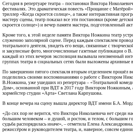
Сегодня в репертуаре театра – постановки Виктора Николаевич
фестивалях. Это драматическая повесть «Прощание с Матёрой»
триллер «Когда скроется солнце», а также интерактивная прог
мастеру сцены, театр показал все эти постановки (кроме детско
скроется солнце») и вечер памяти мастера, подготовленный ак
Кроме того, к этой неделе памяти Виктора Ножкина театр устр
служению заполярной сцене. Перед каждым спектаклем проводи
театрального деятеля, увидеть его вещи, связанные с творчес
и закулисные фото, многочисленные газетные публикации о В. 
каждый из этих вечеров экспозиция вызывала неизменный инте
группах театра в социальных сетях были выложены архивные в
По завершении пятого спектакля вторым отделением прошёл ве
поделились своими воспоминаниями о работе с Виктором Никол
В.Ножкина, уже ушедших из репертуара – «Театральной комеди
Дом», основанной при ВДТ в 2017 году Виктором Ножкиным, 
хормейстер студии «Арта» Светлана Карпушова.
В конце вечера на сцену вышла директор ВДТ имени Б.А. Мор
«До сих пор не верится, что Виктора Николаевича нет среди нас
большим человеком – и душой, и ростом, и телом, с большим г
судьба распорядилась иначе», – отметила Елена Александровна. 
режиссёром и руководителем театра, и, наверное, совсем един