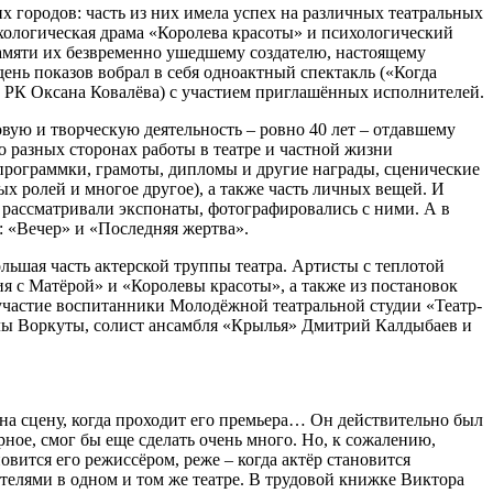
х городов: часть из них имела успех на различных театральных
хологическая драма «Королева красоты» и психологический
 памяти их безвременно ушедшему создателю, настоящему
 день показов вобрал в себя одноактный спектакль («Когда
ка РК Оксана Ковалёва) с участием приглашённых исполнителей.
вую и творческую деятельность – ровно 40 лет – отдавшему
 разных сторонах работы в театре и частной жизни
, программки, грамоты, дипломы и другие награды, сценические
х ролей и многое другое), а также часть личных вещей. И
 рассматривали экспонаты, фотографировались с ними. А в
 «Вечер» и «Последняя жертва».
льшая часть актерской труппы театра. Артисты с теплотой
 с Матёрой» и «Королевы красоты», а также из постановок
 участие воспитанники Молодёжной театральной студии «Театр-
лы Воркуты, солист ансамбля «Крылья» Дмитрий Калдыбаев и
т на сцену, когда проходит его премьера… Он действительно был
ное, смог бы еще сделать очень много. Но, к сожалению,
новится его режиссёром, реже – когда актёр становится
телями в одном и том же театре. В трудовой книжке Виктора