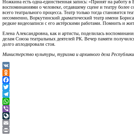
Ножкина есть одна-единственная запись: «Принят на работу в 
воспоминаниями о человеке, отдавшему сцене и театру более со
всего театрального процесса. Театр только тогда становится т
несомненно, Воркутинский драматический театр имени Бориса М
редкие видеозаписи с его актёрскими работами. Помнить и жит
Елена Александровна, как и артисты, поделилась воспоминани
делам Союза театральных деятелей РК. Вечер памяти получилс
долго аплодировали стоя.
Министерство культуры, туризма и архивного дела Республик
VK
Odnoklassniki
Facebook
Twitter
Telegram
WhatsApp
Viber
LiveJournal
Email