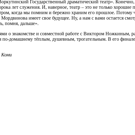
Воркутинский Государственный драматический театр». Конечно, 
рока лет служения. И, наверное, театр – это не только хорошие 
еатром, когда мы помним и бережно храним его прошлое. Потому ч
ордвинова имеет свое будущее. Ну, а нам с вами остается смот
ь, помня, дальше».
ями о знакомстве и совместной работе с Виктором Ножкиным, ра
я по-домашнему тёплым, душевным, трогательным. В его финале 
и Коми