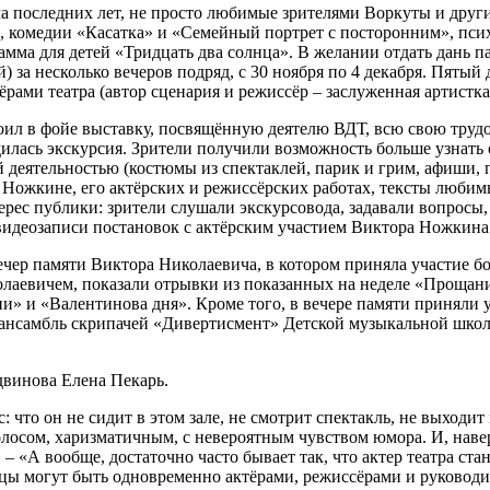
а последних лет, не просто любимые зрителями Воркуты и други
, комедии «Касатка» и «Семейный портрет с посторонним», пси
рамма для детей «Тридцать два солнца». В желании отдать дань
й) за несколько вечеров подряд, с 30 ноября по 4 декабря. Пятый
тёрами театра (автор сценария и режиссёр – заслуженная артист
оил в фойе выставку, посвящённую деятелю ВДТ, всю свою трудо
лась экскурсия. Зрители получили возможность больше узнать о
кой деятельностью (костюмы из спектаклей, парик и грим, афиши
Ножкине, его актёрских и режиссёрских работах, тексты любимы
рес публики: зрители слушали экскурсовода, задавали вопросы,
идеозаписи постановок с актёрским участием Виктора Ножкина:
чер памяти Виктора Николаевича, в котором приняла участие бо
аевичем, показали отрывки из показанных на неделе «Прощания
и» и «Валентинова дня». Кроме того, в вечере памяти приняли
ансамбль скрипачей «Дивертисмент» Детской музыкальной шко
двинова Елена Пекарь.
: что он не сидит в этом зале, не смотрит спектакль, не выходи
олосом, харизматичным, с невероятным чувством юмора. И, навер
– «А вообще, достаточно часто бывает так, что актер театра ста
ицы могут быть одновременно актёрами, режиссёрами и руководи