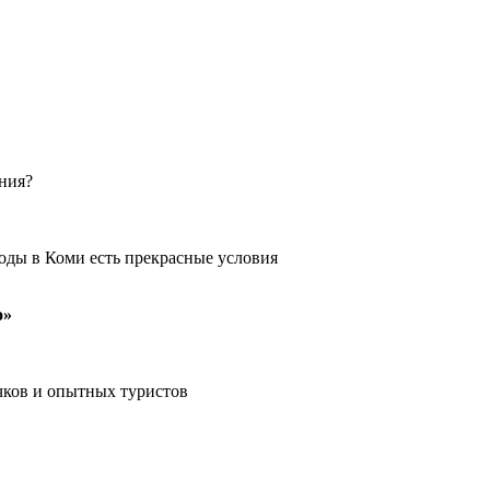
ения?
оды в Коми есть прекрасные условия
о»
чков и опытных туристов