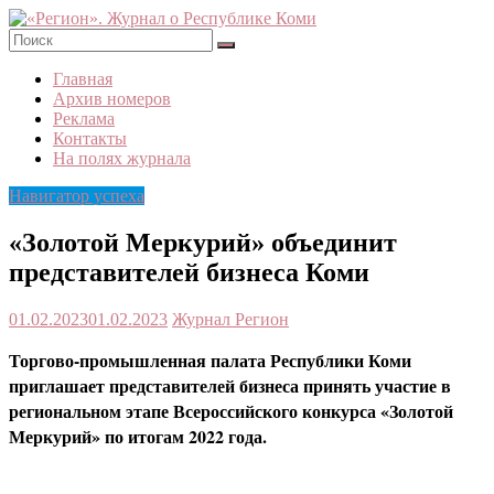
Skip
to
content
«Регион».
Главная
Журнал
Архив номеров
о
Реклама
Республике
Контакты
Коми
На полях журнала
Навигатор успеха
«Золотой Меркурий» объединит
представителей бизнеса Коми
01.02.2023
01.02.2023
Журнал Регион
Торгово-промышленная палата Республики Коми
приглашает представителей бизнеса принять участие в
региональном этапе Всероссийского конкурса «Золотой
Меркурий» по итогам 2022 года.