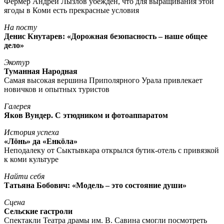
Фермер Андрей Лызлов убежден, что для выращивания этой
ягоды в Коми есть прекрасные условия
На посту
Денис Кнутарев: «Дорожная безопасность – наше общее
дело»
Экотур
Туманная Народная
Самая высокая вершина Приполярного Урала привлекает
новичков и опытных туристов
Галерея
Яков Вундер. С этюдником и фотоаппаратом
История успеха
«Лöнь» да «Енкöла»
Неподалеку от Сыктывкара открылся бутик-отель с привязкой
к коми культуре
Найти себя
Татьяна Бобович: «Модель – это состояние души»
Сцена
Сельские гастроли
Спектакли Театра драмы им. В. Савина смогли посмотреть