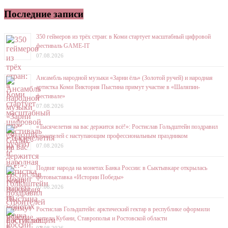
Последние записи
350 геймеров из трёх стран: в Коми стартует масштабный цифровой
фестиваль GAME-IT
07.08.2026
Ансамбль народной музыки «Зарни ёль» (Золотой ручей) и народная
артистка Коми Виктория Пыстина примут участие в «Шаляпин-
фестивале»
07.08.2026
«Тысячелетия на вас держится всё!»: Ростислав Гольдштейн поздравил
строителей с наступающим профессиональным праздником
07.08.2026
Подвиг народа на монетах Банка России: в Сыктывкаре открылась
фотовыставка «Истории Победы»
07.08.2026
Ростислав Гольдштейн: арктический гектар в республике оформили
жители Кубани, Ставрополья и Ростовской области