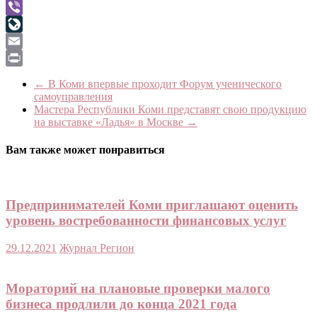
WhatsApp
Viber
LiveJournal
Email
Print
←
В Коми впервые проходит Форум ученического
самоуправления
Мастера Республики Коми представят свою продукцию
на выставке «Ладья» в Москве
→
Вам также может понравиться
Предпринимателей Коми приглашают оценить
уровень востребованности финансовых услуг
29.12.2021
Журнал Регион
Мораторий на плановые проверки малого
бизнеса продлили до конца 2021 года