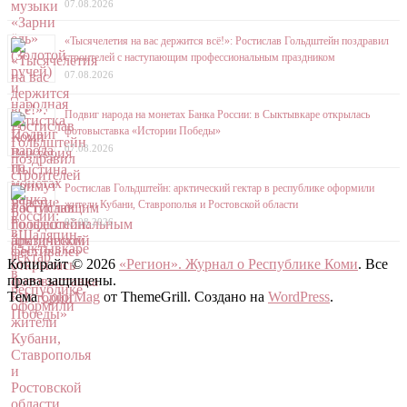
07.08.2026
«Тысячелетия на вас держится всё!»: Ростислав Гольдштейн поздравил
строителей с наступающим профессиональным праздником
07.08.2026
Подвиг народа на монетах Банка России: в Сыктывкаре открылась
фотовыставка «Истории Победы»
07.08.2026
Ростислав Гольдштейн: арктический гектар в республике оформили
жители Кубани, Ставрополья и Ростовской области
07.08.2026
Копирайт © 2026
«Регион». Журнал о Республике Коми
. Все
права защищены.
Тема
ColorMag
от ThemeGrill. Создано на
WordPress
.