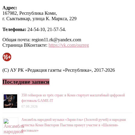
Адрес:
167982, Республика Коми,
г. Сыктывкар, улица К. Маркса, 229
Телефоны:
24-54-10, 21-57-54.
Общая почта: region11.rk@yandex.com
Страница ВКонтакте:
https://vk.com/ourreg
(C) АУ РК «Редакция газеты «Республика», 2017-2026
Последние записи
350 геймеров из трёх стран: в Коми стартует масштабный цифровой
фестиваль GAME-IT
07.08.2026
Ансамбль народной музыки «Зарни ёль» (Золотой ручей) и народная
артистка Коми Виктория Пыстина примут участие в «Шаляпин-
фестивале»