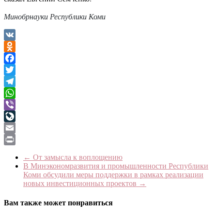
Минобрнауки Республики Коми
VK
Odnoklassniki
Facebook
Twitter
Telegram
WhatsApp
Viber
LiveJournal
Email
Print
←
От замысла к воплощению
В Минэкономразвития и промышленности Республики
Коми обсудили меры поддержки в рамках реализации
новых инвестиционных проектов
→
Вам также может понравиться