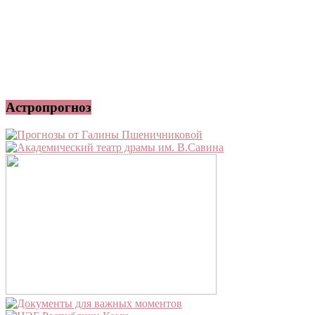
Астропрогноз