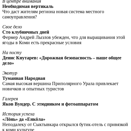
В центре внимания
Необходимая вертикаль
Что даст жителям региона новая система местного
самоуправления?
Свое дело
Сто клубничных дней
Фермер Андрей Лызлов убежден, что для выращивания этой
ягоды в Коми есть прекрасные условия
На посту
Денис Кнутарев: «Дорожная безопасность – наше общее
дело»
Экотур
Туманная Народная
Самая высокая вершина Приполярного Урала привлекает
новичков и опытных туристов
Галерея
Яков Вундер. С этюдником и фотоаппаратом
История успеха
«Лöнь» да «Енкöла»
Неподалеку от Сыктывкара открылся бутик-отель с привязкой
к коми культуре