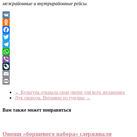
межрайонные и внутрирайонные рейсы.
VK
Odnoklassniki
Facebook
Twitter
Telegram
WhatsApp
Viber
LiveJournal
Email
Print
←
Культура открыла свои двери для всех желающих
Лук скорода. Витамин из тундры
→
Вам также может понравиться
Овощи «борщевого набора» сдерживали