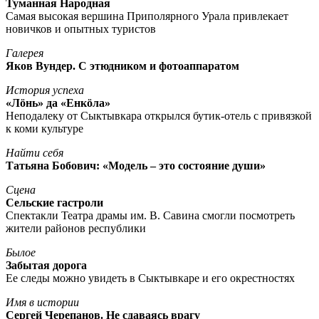
Туманная Народная
Самая высокая вершина Приполярного Урала привлекает
новичков и опытных туристов
Галерея
Яков Вундер. С этюдником и фотоаппаратом
История успеха
«Лöнь» да «Енкöла»
Неподалеку от Сыктывкара открылся бутик-отель с привязкой
к коми культуре
Найти себя
Татьяна Бобович: «Модель – это состояние души»
Сцена
Сельские гастроли
Спектакли Театра драмы им. В. Савина смогли посмотреть
жители районов республики
Былое
Забытая дорога
Ее следы можно увидеть в Сыктывкаре и его окрестностях
Имя в истории
Сергей Черепанов. Не сдаваясь врагу