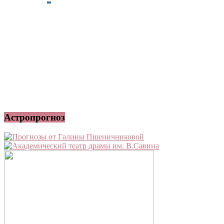
Астропрогноз