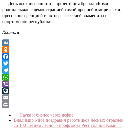
— День лыжного спорта – презентация бренда «Коми –
родина лыж»: с демонстрацией самой древней в мире лыжи,
пресс-конференцией и автограф сессией знаменитых
спортсменов республики.
Rkomi.ru
VK
Odnoklassniki
Facebook
Twitter
Telegram
WhatsApp
Viber
LiveJournal
Email
Print
←
Наука и бизнес через дефис
Владимир Уйба поздравил работников лесных отраслей
со 100-летием лесного профсоюза Республики Коми
→