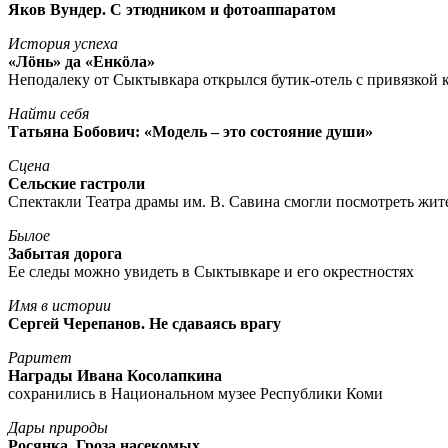
Яков Вундер. С этюдником и фотоаппаратом
История успеха
«Лöнь» да «Енкöла»
Неподалеку от Сыктывкара открылся бутик-отель с привязкой к
Найти себя
Татьяна Бобович: «Модель – это состояние души»
Сцена
Сельские гастроли
Спектакли Театра драмы им. В. Савина смогли посмотреть жи
Былое
Забытая дорога
Ее следы можно увидеть в Сыктывкаре и его окрестностях
Имя в истории
Сергей Черепанов. Не сдаваясь врагу
Раритет
Награды Ивана Косолапкина
сохранились в Национальном музее Республики Коми
Дары природы
Росянка. Гроза насекомых