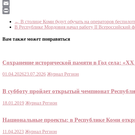
LiveJournal
Email
Print
←
В столице Коми будут обучать на операторов беспило
В Республике Мордовия начал работу II Всероссийский 
Вам также может понравиться
Сохранение исторической памяти в Год села: «XX 
01.04.2026
23.07.2026
Журнал Регион
В субботу пройдет открытый чемпионат Республ
18.01.2019
Журнал Регион
Национальные проекты: в Республике Коми откры
11.04.2023
Журнал Регион