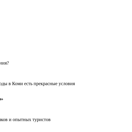
ения?
оды в Коми есть прекрасные условия
о»
чков и опытных туристов