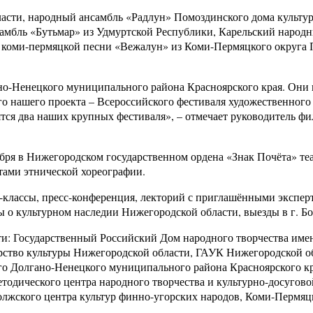
ласти, народный ансамбль «Радлун» Помоздинского дома культ
бль «Бутьмар» из Удмуртской Республики, Карельский народный
коми-пермяцкой песни «Вежалун» из Коми-Пермяцкого округа Пе
о-Ненецкого муниципального района Красноярского края. Они пр
го нашего проекта – Всероссийского фестиваля художественног
тятся два наших крупных фестиваля», – отмечает руководитель
тября в Нижегородском государственном ордена «Знак Почёта» те
ами этнической хореографии.
-классы, пресс-конференция, лекторий с приглашёнными экспер
 о культурном наследии Нижегородской области, выезды в г. Бор
ти: Государственный Российский Дом народного творчества име
рство культуры Нижегородской области, ГАУК Нижегородской об
 Долгано-Ненецкого муниципального района Красноярского кра
тодического центра народного творчества и культурно-досугов
олжского центра культур финно-угорских народов, Коми-Пермяц