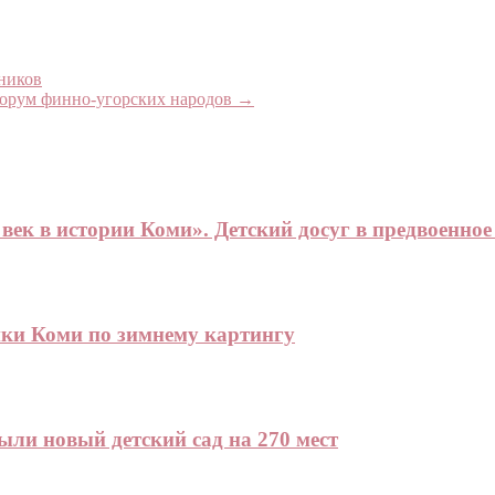
тников
форум финно-угорских народов
→
век в истории Коми». Детский досуг в предвоенное
ики Коми по зимнему картингу
ли новый детский сад на 270 мест