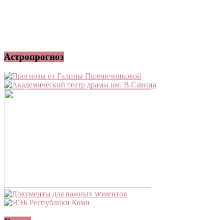
Астропрогноз