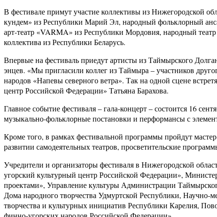
В фестивале примут участие коллективы из Нижегородской об
кундем» из Республики Марий Эл, народный фольклорный ансам
арт-театр «VARMA» из Республики Мордовия, народный театр 
коллектива из Республики Беларусь.
Впервые на фестиваль приедут артисты из Таймырского Долган
энцев. «Мы пригласили коллег из Таймыра – участников друго
народов «Напевы северного ветра». Так на одной сцене встре
центр Российской Федерации» Татьяна Барахова.
Главное событие фестиваля – гала-концерт – состоится 16 сен
музыкально-фольклорные постановки и перформансы с элемент
Кроме того, в рамках фестивальной программы пройдут мастер
развитии самодеятельных театров, просветительские программы
Учредители и организаторы фестиваля в Нижегородской облас
угорский культурный центр Российской Федерации», Министе
проектами», Управление культуры Администрации Таймырского
Дома народного творчества Удмуртской Республики, Научно-ме
творчества и культурных инициатив Республики Карелия, Пов
финно-угорских народов Российской Федерации».