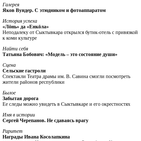
Галерея
Яков Вундер. С этюдником и фотоаппаратом
История успеха
«Лöнь» да «Енкöла»
Неподалеку от Сыктывкара открылся бутик-отель с привязкой
к коми культуре
Найти себя
Татьяна Бобович: «Модель – это состояние души»
Сцена
Сельские гастроли
Спектакли Театра драмы им. В. Савина смогли посмотреть
жители районов республики
Былое
Забытая дорога
Ее следы можно увидеть в Сыктывкаре и его окрестностях
Имя в истории
Сергей Черепанов. Не сдаваясь врагу
Раритет
Награды Ивана Косолапкина