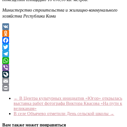
Министерство строительства и жилищно-коммунального
хозяйства Республики Коми
VK
Odnoklassniki
Facebook
Twitter
Telegram
WhatsApp
Viber
LiveJournal
Email
Print
←
В Центра культурных инициатив «Югор» открылась
выставка работ фотографа Виктора Квасова «На пути к
великанам»
В селе Объячево отметили День сельской школы
→
Вам также может понравиться