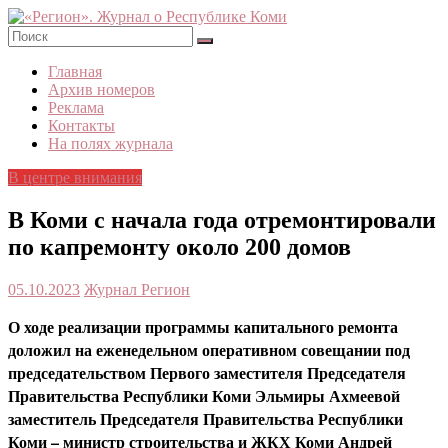
Skip
to
content
«Регион».
Главная
Журнал
Архив номеров
о
Реклама
Республике
Контакты
Коми
На полях журнала
В центре внимания
В Коми с начала года отремонтировали
по капремонту около 200 домов
05.10.2023
Журнал Регион
О ходе реализации программы капитального ремонта
доложил на еженедельном оперативном совещании под
председательством Первого заместителя Председателя
Правительства Республики Коми Эльмиры Ахмеевой
заместитель Председателя Правительства Республики
Коми – министр строительства и ЖКХ Коми Андрей