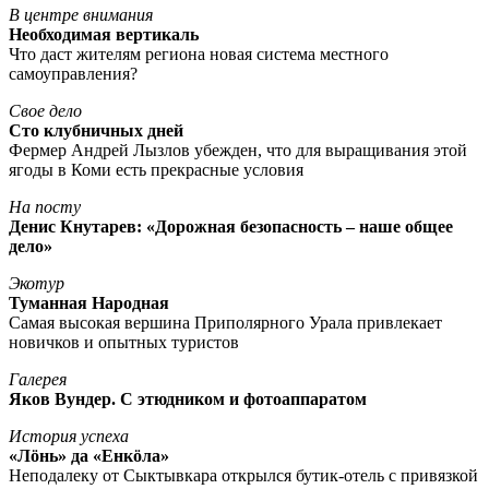
В центре внимания
Необходимая вертикаль
Что даст жителям региона новая система местного
самоуправления?
Свое дело
Сто клубничных дней
Фермер Андрей Лызлов убежден, что для выращивания этой
ягоды в Коми есть прекрасные условия
На посту
Денис Кнутарев: «Дорожная безопасность – наше общее
дело»
Экотур
Туманная Народная
Самая высокая вершина Приполярного Урала привлекает
новичков и опытных туристов
Галерея
Яков Вундер. С этюдником и фотоаппаратом
История успеха
«Лöнь» да «Енкöла»
Неподалеку от Сыктывкара открылся бутик-отель с привязкой