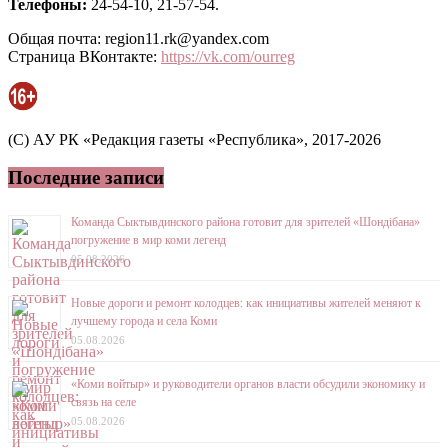
Телефоны:
24-54-10, 21-57-54.
Общая почта: region11.rk@yandex.com
Страница ВКонтакте:
https://vk.com/ourreg
(C) АУ РК «Редакция газеты «Республика», 2017-2026
Последние записи
Команда Сыктывдинского района готовит для зрителей «Шондібана»
погружение в мир коми легенд
05.08.2026
Новые дороги и ремонт колодцев: как инициативы жителей меняют к
лучшему города и села Коми
05.08.2026
«Коми войтыр» и руководители органов власти обсудили экономику и
связь на селе
05.08.2026