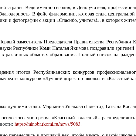
й страны. Ведь именно сегодня, в День учителя, профессионал
 благодарность. В фойе филармонии, которая стала центрально
ки и фотографии с акции «Спасибо, учитель!», в которых жител
 Первый заместитель Председателя Правительства Республики К
и науки Республики Коми Наталья Якимова поздравили зрителей 
 в различных областях образования. Полный список награжден
ения итогов Республиканских конкурсов профессиональног
 лауреаты конкурсов «Лучший директор школы» и «Классный кл
 лучшими стали: Марианна Ушакова (1 место), Татьяна Кослапов
гогического мастерства «Классный классный» распределились
ности:
https://minobr.rkomi.ru/news/5083
.
вно перенеслись в прошлый век, чтобы узнать, о какой школе мо