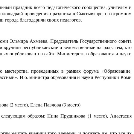
ьный праздник всего педагогического сообщества, учителям и
й площадкой проведения праздника в Сыктывкаре, на огромном
и города благодарили своих педагогов.
оми Эльмира Ахмеева, Председатель Государственного совета
и вручили республиканские и ведомственные награды тем, кто
ных опубликован на сайте Министерства образования и науки
о мастерства, проведенных в рамках форума «Образование.
ассный». И.о. министра образования и науки Республики Коми
а (2 место), Елена Павлова (3 место).
 следующим образом: Нина Прудникова (1 место), Анастасия
гли мечтать ученики того времени, и показать им, что все их