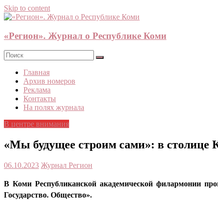
Skip to content
«Регион». Журнал о Республике Коми
Главная
Архив номеров
Реклама
Контакты
На полях журнала
В центре внимания
«Мы будущее строим сами»: в столице 
06.10.2023
Журнал Регион
В Коми Республиканской академической филармонии прош
Государство. Общество».