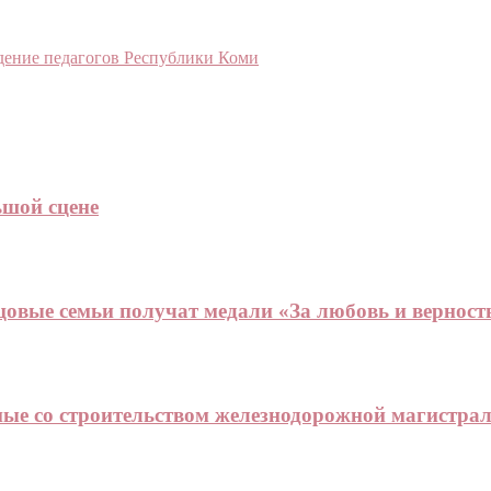
ение педагогов Республики Коми
ьшой сцене
цовые семьи получат медали «За любовь и верност
ные со строительством железнодорожной магистра