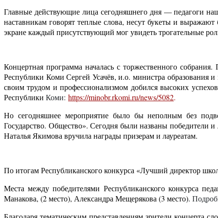
Главные действующие лица сегодняшнего дня — педагоги наше
наставникам говорят теплые слова, несут букеты и выражают
экране каждый присутствующий мог увидеть трогательные роли
Концертная программа началась с торжественного собрания.
Республики Коми Сергей Усачёв, и.о. министра образования 
своим трудом и профессионализмом добился высоких успехов
Республики
Коми:
https://minobr.rkomi.ru/news/5082
.
Но сегодняшнее мероприятие было бы неполным без подвед
Государство. Общество». Сегодня были названы победители и
Наталья Якимова вручила награды призерам и лауреатам.
По итогам Республиканского конкурса «Лучший директор школы»
Места между победителями Республиканского конкурса педа
Манакова, (2 место), Александра Мещерякова (3 место).
Подроб
Благодаря тематическим представлениям зрители концерта сло