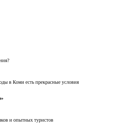
ения?
оды в Коми есть прекрасные условия
о»
чков и опытных туристов