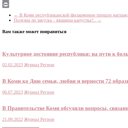
Email
Print
←
В Коми республиканской филармонии прошло награжд
Полезна ли закуска – квашена капустка?..
→
Вам также может понравиться
Культурное достояние республики: на пути к бол
02.02.2023
Журнал Регион
В Коми ко Дню семьи, любви и верности 72 образ
06.07.2023
Журнал Регион
В Правительстве Коми обсудили вопросы, связан
21.09.2022
Журнал Регион