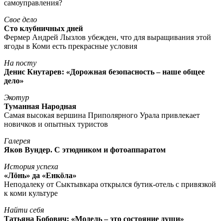
самоуправления?
Свое дело
Сто клубничных дней
Фермер Андрей Лызлов убежден, что для выращивания этой
ягоды в Коми есть прекрасные условия
На посту
Денис Кнутарев: «Дорожная безопасность – наше общее
дело»
Экотур
Туманная Народная
Самая высокая вершина Приполярного Урала привлекает
новичков и опытных туристов
Галерея
Яков Вундер. С этюдником и фотоаппаратом
История успеха
«Лöнь» да «Енкöла»
Неподалеку от Сыктывкара открылся бутик-отель с привязкой
к коми культуре
Найти себя
Татьяна Бобович: «Модель – это состояние души»