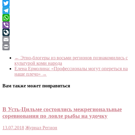
Facebook
Twitter
Telegram
WhatsApp
Viber
LiveJournal
Email
Print
←
Этно-блогеры из восьми регионов познакомились с
культурой коми народа
Елена Ермолина: «Профессионалы могут опереться на
наше плечо»
→
Вам также может понравиться
В Усть-Цильме состоялись межрегиональные
соревнования по ловле рыбы на удочку
13.07.2018
Журнал Регион