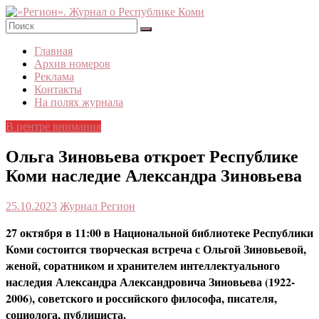
Skip
to
content
«Регион».
Главная
Журнал
Архив номеров
о
Реклама
Республике
Контакты
Коми
На полях журнала
В центре внимания
Ольга Зиновьева откроет Республике
Коми наследие Александра Зиновьева
25.10.2023
Журнал Регион
27 октября в 11:00 в Национальной библиотеке Республики
Коми состоится творческая встреча с Ольгой Зиновьевой,
женой, соратником и хранителем интеллектуального
наследия Александра Александровича Зиновьева (1922-
2006), советского и российского философа, писателя,
социолога, публициста.