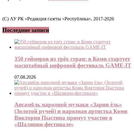
(C) АУ РК «Редакция газеты «Республика», 2017-2026
Последние записи
350 геймеров из трёх стран: в Коми стартует
масштабный цифровой фестиваль GAME-IT
07.08.2026
Ансамбль народной музыки «Зарни ёль»
(Золотой ручей) и народная артистка Коми
Виктория Пыстина примут участие в
«Шаляпин-фестивале»