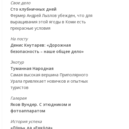
Свое дело
Сто клубничных дней
Фермер Андрей Лызлов убежден, что для
выращивания этой ягоды в Коми есть
прекрасные условия
На посту
Денис Кнутарев: «Дорожная
безопасность – наше общее дело»
Экотур
Туманная Народная
Самая высокая вершина Приполярного
Урала привлекает новичков и опытных
туристов
Галерея
Яков Вундер. С этюдником и
фотоаппаратом
История успеха
«Лöнь» да «Енкöла»