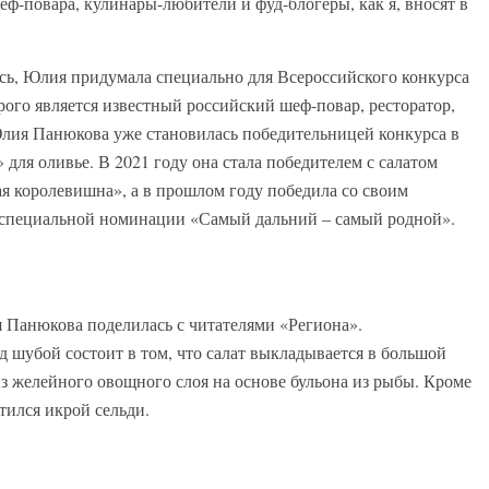
еф-повара, кулинары-любители и фуд-блогеры, как я, вносят в
сь, Юлия придумала специально для Всероссийского конкурса
рого является известный российский шеф-повар, ресторатор,
лия Панюкова уже становилась победительницей конкурса в
ля оливье. В 2021 году она стала победителем с салатом
я королевишна», а в прошлом году победила со своим
в специальной номинации «Самый дальний – самый родной».
Панюкова поделилась с читателями «Региона».
д шубой состоит в том, что салат выкладывается в большой
из желейного овощного слоя на основе бульона из рыбы. Кроме
тился икрой сельди.