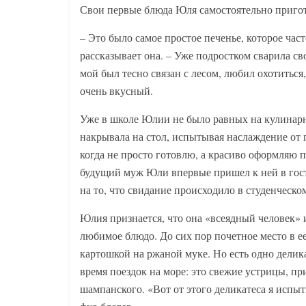
Свои первые блюда Юля самостоятельно пригот
– Это было самое простое печенье, которое част
рассказывает она. – Уже подростком сварила сво
мой был тесно связан с лесом, любил охотиться
очень вкусный.
Уже в школе Юлии не было равных на кулинарн
накрывала на стол, испытывая наслаждение от 
когда не просто готовлю, а красиво оформляю п
будущий муж Юли впервые пришел к ней в гост
на то, что свидание происходило в студенческ
Юлия признается, что она «всеядный человек» и
любимое блюдо. До сих пор почетное место в е
картошкой на ржаной муке. Но есть одно деликат
время поездок на море: это свежие устрицы, 
шампанского. «Вот от этого деликатеса я испы