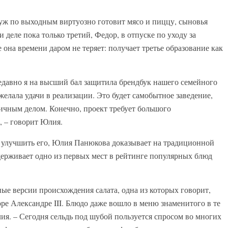
уж по выходным виртуозно готовит мясо и пиццу, сыновья
 деле пока только третий, Федор, в отпуске по уходу за
 она времени даром не теряет: получает третье образование как
едавно я на высший бал защитила брендбук нашего семейного
елала удачи в реализации. Это будет самобытное заведение,
ичным делом. Конечно, проект требует большого
, – говорит Юлия.
 улучшить его, Юлия Панюкова доказывает на традиционной
держивает одно из первых мест в рейтинге популярных блюд
зные версии происхож
дения салата, одна из которых говорит,
е Александре III. Блюдо даже вошло в меню знаменитого в те
лия. – Сегодня сельдь под шубой пользуется спросом во многих