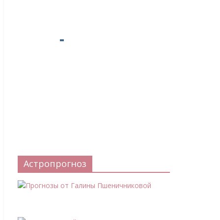
Астропрогноз