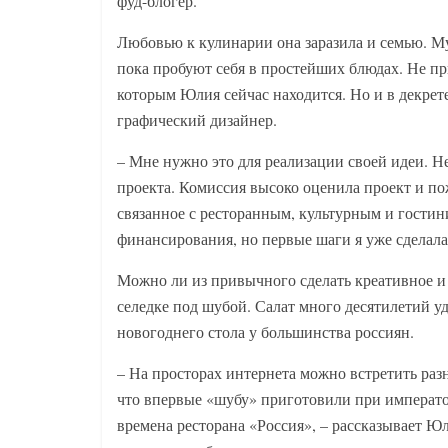
фуд-блогер.
Любовью к кулинарии она заразила и семью. М
пока пробуют себя в простейших блюдах. Не при
которым Юлия сейчас находится. Но и в декрете
графический дизайнер.
– Мне нужно это для реализации своей идеи. Н
проекта. Комиссия высоко оценила проект и пож
связанное с ресторанным, культурным и гостин
финансирования, но первые шаги я уже сделала
Можно ли из привычного сделать креативное и
селедке под шубой. Салат много десятилетий у
новогоднего стола у большинства россиян.
– На просторах интернета можно встретить ра
что впервые «шубу» приготовили при император
времена ресторана «Россия», – рассказывает Ю