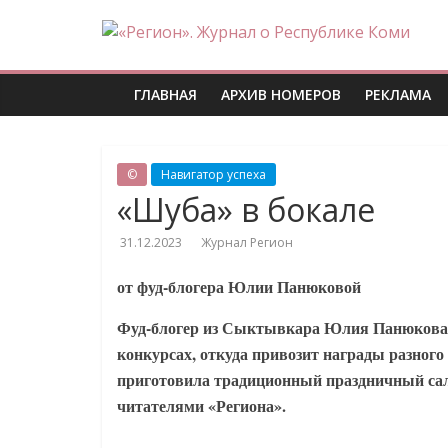
Skip
«Регион».
to
content
Журнал
ГЛАВНАЯ
АРХИВ НОМЕРОВ
РЕКЛАМА
о
©
Навигатор успеха
Республике
«Шуба» в бокале
31.12.2023
Журнал Регион
Коми
от фуд-блогера Юлии Панюковой
Фуд-блогер из Сыктывкара Юлия Панюкова 
конкурсах, откуда привозит награды разного
приготовила традиционный праздничный сала
читателями «Региона».