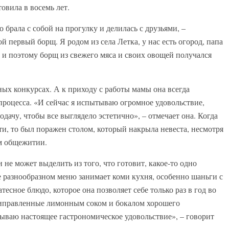
овила в восемь лет.
о брала с собой на прогулку и делилась с друзьями, –
й первый борщ. Я родом из села Летка, у нас есть огород, папа
, и поэтому борщ из свежего мяса и своих овощей получался
ых конкурсах. А к приходу с работы мамы она всегда
процесса. «И сейчас я испытываю огромное удовольствие,
одачу, чтобы все выглядело эстетично», – отмечает она. Когда
и, то был поражен столом, который накрыла невеста, несмотря
ом общежитии.
 не может выделить из того, что готовит, какое-то одно
е разнообразном меню занимает коми кухня, особенно шаньги с
есное блюдо, которое она позволяет себе только раз в год во
приправленные лимонным соком и бокалом хорошего
тываю настоящее гастрономическое удовольствие», – говорит