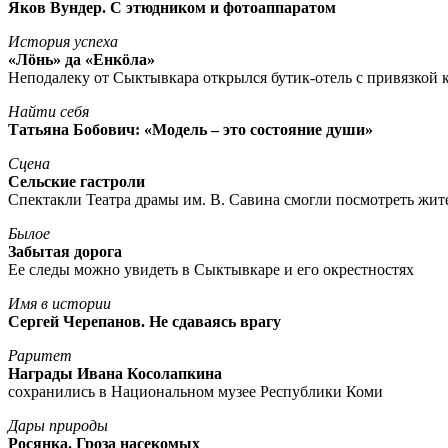
Яков Вундер. С этюдником и фотоаппаратом
История успеха
«Лöнь» да «Енкöла»
Неподалеку от Сыктывкара открылся бутик-отель с привязкой к
Найти себя
Татьяна Бобович: «Модель – это состояние души»
Сцена
Сельские гастроли
Спектакли Театра драмы им. В. Савина смогли посмотреть жи
Былое
Забытая дорога
Ее следы можно увидеть в Сыктывкаре и его окрестностях
Имя в истории
Сергей Черепанов. Не сдаваясь врагу
Раритет
Награды Ивана Косолапкина
сохранились в Национальном музее Республики Коми
Дары природы
Росянка. Гроза насекомых