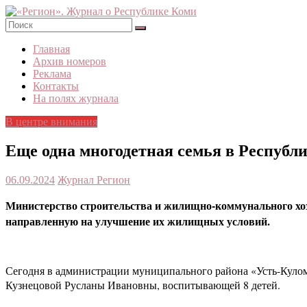
Skip
to
content
«Регион».
Главная
Журнал
Архив номеров
о
Реклама
Республике
Контакты
Коми
На полях журнала
В центре внимания
Еще одна многодетная семья в Респуб
06.09.2024
Журнал Регион
Министерство строительства и жилищно-коммунального хоз
направленную на улучшение их жилищных условий.
Сегодня в администрации муниципального района «Усть-Кулом
Кузнецовой Русланы Ивановны, воспитывающей 8 детей.