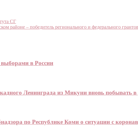
тута СГ
ском районе – победитель регионального и федерального грант
а выборами в России
кадного Ленинграда из Микуни вновь побывать в 
адзора по Республике Коми о ситуации с корона