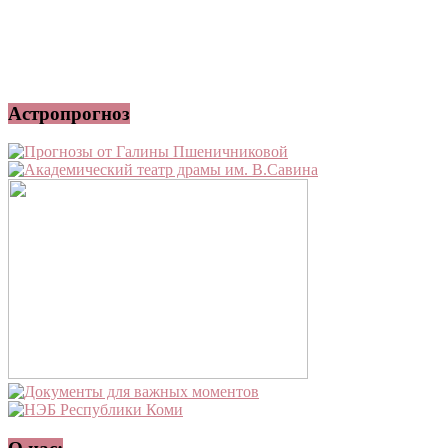
Астропрогноз