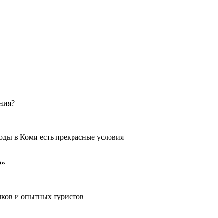
ения?
оды в Коми есть прекрасные условия
о»
чков и опытных туристов