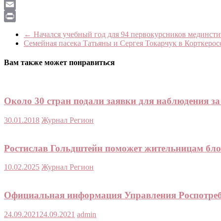
LiveJournal
Email
Print
←
Начался учебный год для 94 первокурсников мединсти
Семейная пасека Татьяны и Сергея Токарчук в Корткерос
Вам также может понравиться
Около 30 стран подали заявки для наблюдения з
30.01.2018
Журнал Регион
Ростислав Гольдштейн поможет жительницам бло
10.02.2025
Журнал Регион
Официальная информация Управления Роспотребн
24.09.2021
24.09.2021
admin