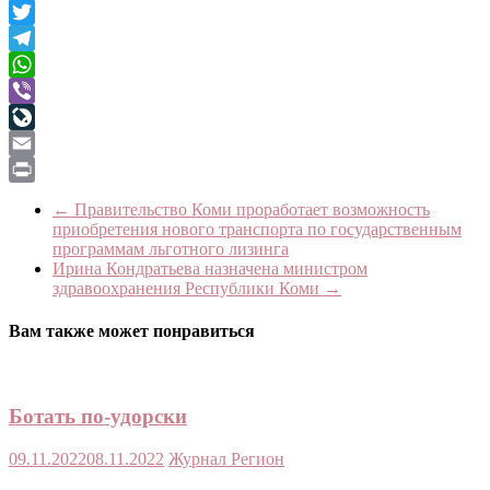
Facebook
Twitter
Telegram
WhatsApp
Viber
LiveJournal
Email
Print
←
Правительство Коми проработает возможность
приобретения нового транспорта по государственным
программам льготного лизинга
Ирина Кондратьева назначена министром
здравоохранения Республики Коми
→
Вам также может понравиться
Ботать по-удорски
09.11.2022
08.11.2022
Журнал Регион