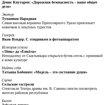
Денис Кнутарев: «Дорожная безопасность – наше общее
дело»
Экотур
Туманная Народная
Самая высокая вершина Приполярного Урала привлекает
новичков и опытных туристов
Галерея
Яков Вундер. С этюдником и фотоаппаратом
История успеха
«Лöнь» да «Енкöла»
Неподалеку от Сыктывкара открылся бутик-отель с привязкой
к коми культуре
Найти себя
Татьяна Бобович: «Модель – это состояние души»
Сцена
Сельские гастроли
Спектакли Театра драмы им. В. Савина смогли посмотреть
жители районов республики
Былое
Забытая дорога