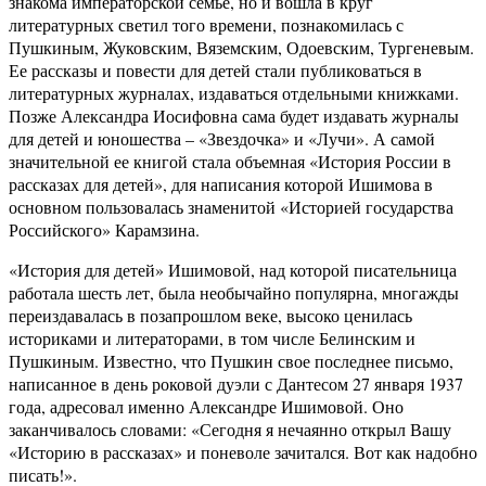
знакома императорской семье, но и вошла в круг
литературных светил того времени, познакомилась с
Пушкиным, Жуковским, Вяземским, Одоевским, Тургеневым.
Ее рассказы и повести для детей стали публиковаться в
литературных журналах, издаваться отдельными книжками.
Позже Александра Иосифовна сама будет издавать журналы
для детей и юношества – «Звездочка» и «Лучи». А самой
значительной ее книгой стала объемная «История России в
рассказах для детей», для написания которой Ишимова в
основном пользовалась знаменитой «Историей государства
Российского» Карамзина.
«История для детей» Ишимовой, над которой писательница
работала шесть лет, была необычайно популярна, многажды
переиздавалась в позапрошлом веке, высоко ценилась
историками и литераторами, в том числе Белинским и
Пушкиным. Известно, что Пушкин свое последнее письмо,
написанное в день роковой дуэли с Дантесом 27 января 1937
года, адресовал именно Александре Ишимовой. Оно
заканчивалось словами: «Сегодня я нечаянно открыл Вашу
«Историю в рассказах» и поневоле зачитался. Вот как надобно
писать!».