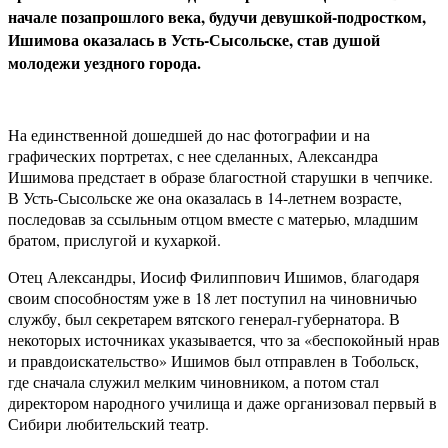
начале позапрошлого века, будучи девушкой-подростком,
Ишимова оказалась в Усть-Сысольске, став душой
молодежи уездного города.
На единственной дошедшей до нас фотографии и на
графических портретах, с нее сделанных, Александра
Ишимова предстает в образе благостной старушки в чепчике.
В Усть-Сысольске же она оказалась в 14-летнем возрасте,
последовав за ссыльным отцом вместе с матерью, младшим
братом, прислугой и кухаркой.
Отец Александры, Иосиф Филиппович Ишимов, благодаря
своим способностям уже в 18 лет поступил на чиновничью
службу, был секретарем вятского генерал-губернатора. В
некоторых источниках указывается, что за «беспокойный нрав
и правдоискательство» Ишимов был отправлен в Тобольск,
где сначала служил мелким чиновником, а потом стал
директором народного училища и даже организовал первый в
Сибири любительский театр.