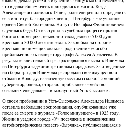
языкам, делала успехи в изучении французского и немецкого,
что в дальнейшем очень пригодилось в жизни. Когда
Александре исполнилось 13 лет, родители решили определить
ее в институт благородных девиц – Петербургское училище
ордена Святой Екатерины. Но тут с Иосифом Филипповичем
случилась беда. Он выступил в судебном процессе против
богатого помещика, незаконно завладевшего 5 000 душ
крестьян и 30 000 десятин земли. Закон был на стороне
крестьян, но помещик оказался родственником особо
приближенного к императору графа Алексея Аракчеева. В
результате влиятельный граф распорядился выслать Ишимова
из Петербурга «административным порядком». За отведенные
на сборы три дня Ишимовы распродали свое имущество и
отбыли в Вологду, назначенную местом ссылки. Тамошний
губернатор, однако, отправил прибывшее семейство
ссыльных еще дальше – в захолустный Усть-Сысольск.
О своем пребывании в Усть-Сысольске Александра Ишимова
оставила небольшие воспоминания, опубликованные уже
после ее смерти в журнале «Голос минувшего» в 1923 году.
Жизни в уездном городе «У» посвящена и незаконченная
автобиографическая повесть «Зырянка», публиковавшаяся в