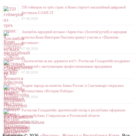
350 геймеров из трёх стран: в Коми стартует масштабный цифровой
фестиваль GAME-IT
07.08.2026
Ансамбль народной музыки «Зарни ёль» (Золотой ручей) и народная
артистка Коми Виктория Пыстина примут участие в «Шаляпин-
фестивале»
07.08.2026
«Тысячелетия на вас держится всё!»: Ростислав Гольдштейн поздравил
строителей с наступающим профессиональным праздником
07.08.2026
Подвиг народа на монетах Банка России: в Сыктывкаре открылась
фотовыставка «Истории Победы»
07.08.2026
Ростислав Гольдштейн: арктический гектар в республике оформили
жители Кубани, Ставрополья и Ростовской области
07.08.2026
Копирайт © 2026
«Регион». Журнал о Республике Коми
. Все