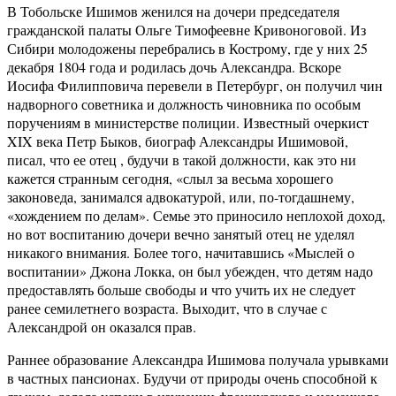
В Тобольске Ишимов женился на дочери председателя
гражданской палаты Ольге Тимофеевне Кривоноговой. Из
Сибири молодожены перебрались в Кострому, где у них 25
декабря 1804 года и родилась дочь Александра. Вскоре
Иосифа Филипповича перевели в Петербург, он получил чин
надворного советника и должность чиновника по особым
поручениям в министерстве полиции. Известный очеркист
XIX
века Петр Быков, биограф Александры Ишимовой,
писал, что ее отец , будучи в такой должности, как это ни
кажется странным сегодня, «слыл за весьма хорошего
законоведа, занимался адвокатурой, или, по-тогдашнему,
«хождением по делам». Семье это приносило неплохой доход,
но вот воспитанию дочери вечно занятый отец не уделял
никакого внимания. Более того, начитавшись «Мыслей о
воспитании» Джона Локка, он был убежден, что детям надо
предоставлять больше свободы и что учить их не следует
ранее семилетнего возраста. Выходит, что в случае с
Александрой он оказался прав.
Раннее образование Александра Ишимова получала урывками
в частных пансионах. Будучи от природы очень способной к