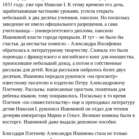
1831 году, уже при Николае
I
. К этому времени его дочь,
зарабатывавшая частными уроками, успела открыть
небольшой, в два десятка учеников, пансион. Но поскольку
заведение не имело официального разрешения, а сама
учительница – университетского диплома, пансион
Ишимовой власти города прикрыли. И тут – не было бы
счастья, да несчастье помогло – Александра Иосифовна
обратилась к литературному творчеству. Сначала это были
переводы с французского и английского книг для юношества,
приносившие небольшой доход, а потом и собственные
рассказы для детей. Когда рассказов набралось более двух
десятков, Ишимова передала рукописи «на просмотр»
известному писателю и издателю Петру Александровичу
Плетневу. Рассказы, написанные простым, понятным для
ребенка языком, тому понравились. Поскольку в то время
Плетнев «по совместительству» еще и преподавал литературу
детям Николая
I
, рукописи Ишимовой он отдал для чтения
дочерям императора Марии и Ольге. Великие княжны были в
восторге. Ишимовой даже выдали денежное пособие.
Благодаря Плетневу Александра Ишимова стала не только