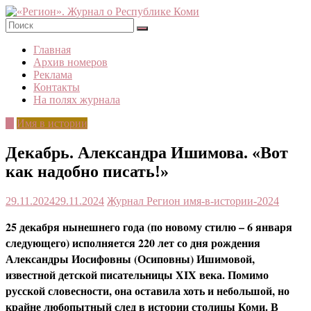
Skip
to
content
«Регион».
Главная
Журнал
Архив номеров
о
Реклама
Республике
Контакты
Коми
На полях журнала
©
Имя в истории
Декабрь. Александра Ишимова. «Вот
как надобно писать!»
29.11.2024
29.11.2024
Журнал Регион
имя-в-истории-2024
25 декабря нынешнего года (по новому стилю – 6 января
следующего) исполняется 220 лет со дня рождения
Александры Иосифовны (Осиповны) Ишимовой,
известной детской писательницы
XIX
века. Помимо
русской словесности, она оставила хоть и небольшой, но
крайне любопытный след в истории столицы Коми. В