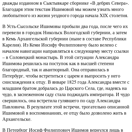
дважды изданном в Сыктывкаре сборнике «В дебрях Севера».
Благодаря этим текстам Ишимовой мы можем узнать много
любопытного из жизни уездного города начала
XIX
столетия.
В Усть-Сысольске Ишимовы пробыли два года, после чего их
перевели в городок Никольск Вологодской губернии, а затем
в Кемь Архангельской губернии (ныне в составе Республики
Карелия). Из Кеми Иосифу Филипповичу было велено с
началом навигации направляться к следующему месту ссылки
– в Соловецкий монастырь.
В этой ситуации
Александра
Ишимова решилась на поступок как в высшей степени
благородный, так и авантюрный. Она отправилась в
Петербург, чтобы встретиться с царем и выпросить у него
снисхождения к отцу. В январе 1825 года Александра вместе с
младшим братом добралась до Царского Села, где, надеясь на
чудо, в заснеженном саду стала поджидать императора. И чудо
свершилось, она встретила гулявшего по саду Александра
Павловича. В результате этой встречи, трогательно описанной
Ишимовой в воспоминаниях, ее отцу было дозволено жить в
Архангельске.
В Петербург Иосиф Филиппович Ишимов вернулся лишь в