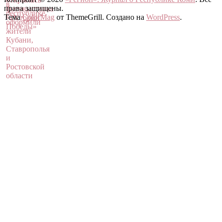
права защищены.
Тема
ColorMag
от ThemeGrill. Создано на
WordPress
.