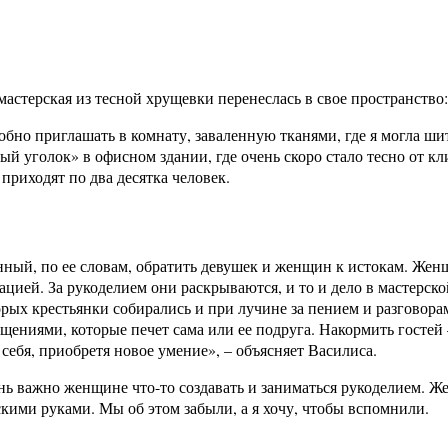
 мастерская из тесной хрущевки перенеслась в свое пространство:
добно приглашать в комнату, заваленную тканями, где я могла ши
 уголок» в офисном здании, где очень скоро стало тесно от кл
 приходят по два десятка человек.
ый, по ее словам, обратить девушек и женщин к истокам. Женщ
ией. За рукоделием они раскрываются, и то и дело в мастерско
орых крестьянки собирались и при лучине за пением и разговора
щениями, которые печет сама или ее подруга. Накормить гостей 
себя, приобретя новое умение», – объясняет Василиса.
нь важно женщине что-то создавать и заниматься рукоделием. Же
скими руками. Мы об этом забыли, а я хочу, чтобы вспомнили.