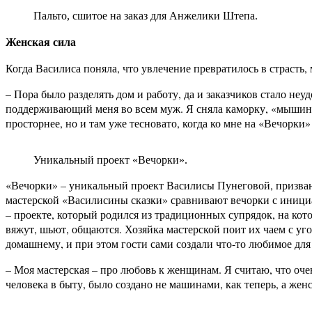
Пальто, сшитое на заказ для Анжелики Штепа.
Женская сила
Когда Василиса поняла, что увлечение превратилось в страсть,
– Пора было разделять дом и работу, да и заказчиков стало неу
поддерживающий меня во всем муж. Я сняла каморку, «мышиный
просторнее, но и там уже тесновато, когда ко мне на «Вечорки»
Уникальный проект «Вечорки».
«Вечорки» – уникальный проект Василисы Пунеговой, призванн
мастерской «Василисины сказки» сравнивают вечорки с инициац
– проекте, который родился из традиционных супрядок, на кот
вяжут, шьют, общаются. Хозяйка мастерской поит их чаем с уго
домашнему, и при этом гости сами создали что-то любимое для 
– Моя мастерская – про любовь к женщинам. Я считаю, что оче
человека в быту, было создано не машинами, как теперь,
а жен