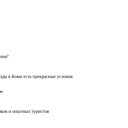
ения?
оды в Коми есть прекрасные условия
о»
чков и опытных туристов