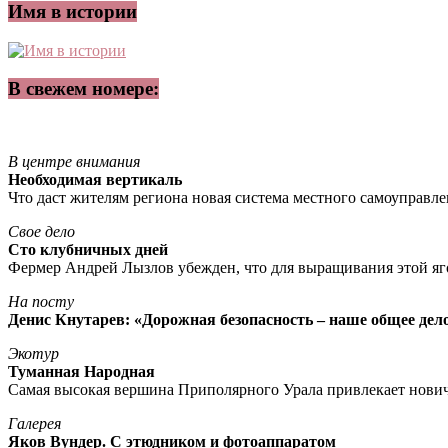
Имя в истории
В свежем номере:
В центре внимания
Необходимая вертикаль
Что даст жителям региона новая система местного самоуправл
Свое дело
Сто клубничных дней
Фермер Андрей Лызлов убежден, что для выращивания этой яг
На посту
Денис Кнутарев: «Дорожная безопасность – наше общее дел
Экотур
Туманная Народная
Самая высокая вершина Приполярного Урала привлекает нови
Галерея
Яков Вундер. С этюдником и фотоаппаратом