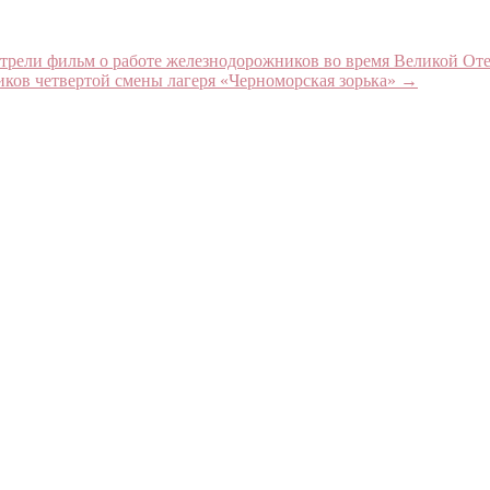
мотрели фильм о работе железнодорожников во время Великой О
иков четвертой смены лагеря «Черноморская зорька»
→