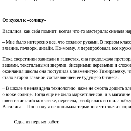
От кукол к «солнцу»
Василиса, как себя помнит, всегда что-то мастерила: сначала 
– Мне было интересно все, что создают руками. В первом класс
вязание, пэчворк, дизайн. По-моему, я перепробовала все круж
Пока сверстники зависали в гаджетах, она продолжала претво
вещами, текстильными зверями, бисерными деревьями и сложны
окончания школы она поступила в знаменитую Тимирязевку, чт
стало второй главной составляющей ее будущего бизнеса.
– В школе я ненавидела технологию, даже не смогла дошить эле
о юбке-солнце. Тогда еще не было маркетплейсов, и в магазин
швеи на английском языке, перевела, разобралась и сшила юбку
Василиса. – Поначалу я не понимала терминов: что значит «пр
Одна из первых работ.