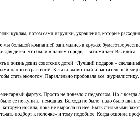
наряды куклам, потом сами игрушки, украшения, которые расходил
е мы большой компанией занимались в кружке бумаготворчества, 
ки для детей, что были в нашем городе, – вспоминает Василиса.
рять в жизнь девиз советских детей «Лучший подарок – сделанн
ми панно из растений. Кстати, животный и растительный мир оп
обы стать экологом. Параллельно пробовала все: журналистику
ментарный фартук. Просто не повезло с педагогом. Но я всегда л
е было ее не купить: немодная. Выхода не было: надо было шить
, которую носила, пока не выросла из нее. Быть стильными захот
итачать подборт к полочке» и тому подобное. Когда освоила пр