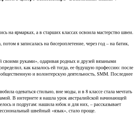
ись на ярмарках, а в старших классах освоила мастерство швеи.
потом я записалась на бисероплетение, через год – на батик,
ый своими руками», одаривая родных и друзей вязаными
ределил, как казалось ей тогда, ее будущую профессию: после
, общественную и волонтерскую деятельность, SMM. Последнее
юбила одеваться стильно, вне моды, и в 8 классе стала мечтать
 самой. В интернете я нашла урок австралийской начинающей
елось и подругам: нашила юбок и для них, – рассказывает
офессиональный швейный «язык», стало проще.