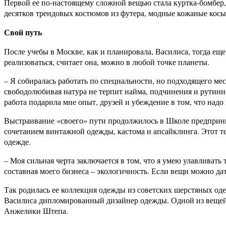
Первой ее по-настоящему сложной вещью стала куртка-бомбер, 
десятков трендовых костюмов из футера, модные кожаные косы
Свой путь
После учебы в Москве, как и планировала, Василиса, тогда ещ
реализоваться, считает она, можно в любой точке планеты.
– Я собиралась работать по специальности, но подходящего мес
свободолюбивая натура не терпит найма, подчинения и рутинног
работа подарила мне опыт, друзей и убеждение в том, что надо
Выстраивание «своего» пути продолжилось в Школе предприним
сочетанием винтажной одежды, кастома и апсайклинга. Этот т
одежде.
– Моя сильная черта заключается в том, что я умею улавливать 
составная моего бизнеса – экологичность. Если вещи можно дат
Так родилась ее коллекция одежды из советских шерстяных оде
Василиса дипломированный дизайнер одежды. Одной из вещей, 
Анжелики Штепа.