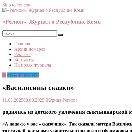
Skip to content
«Регион». Журнал о Республике Коми
Главная
Архив номеров
Реклама
Контакты
На полях журнала
©
История успеха
«Василисины сказки»
11.08.2025
08.08.2025
Журнал Регион
родились из детского увлечения сыктывкарской 
«А папа-то у вас – сказочник». Так сказали матери Василис
тот случай, когда имя удивительно подошло и сформирова