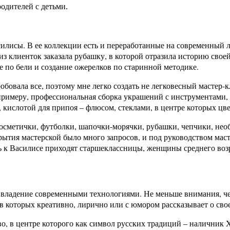
одителей с детьми.
силисы. В ее коллекции есть и переработанные на современный 
 клиенток заказала рубашку, в которой отразила историю своей 
 по бели и создание ожерелков по старинной методике.
обовала все, поэтому мне легко создать не легковесный мастер-к
к примеру, профессиональная сборка украшений с инструментами
 кислотой для припоя – флюсом, стеклами, в центре которых цве
, косметички, футболки, шапочки-морячки, рубашки, чепчики, не
рытия мастерской было много запросов, и под руководством мас
ь к Василисе приходят старшеклассницы, женщины среднего воз
 владение современными технологиями. Не меньше внимания, че
в которых креативно, лирично или с юмором рассказывает о свое
о, в центре которого как символ русских традиций – наличник X