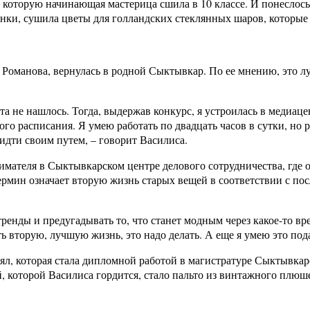
которую начинающая мастерица сшила в 10 классе. И понеслось:
нки, сушила цветы для голландских стеклянных шаров, которые 
е Романова, вернулась в родной Сыктывкар. По ее мнению, это л
та не нашлось. Тогда, выдержав конкурс, я устроилась в медиац
о расписания. Я умею работать по двадцать часов в сутки, но ре
 идти своим путем, – говорит Василиса.
ателя в Сыктывкарском центре делового сотрудничества, где о
ермин означает вторую жизнь старых вещей в соответствии с п
тренды и предугадывать то, что станет модным через какое-то вр
ь вторую, лучшую жизнь, это надо делать. А еще я умею это пода
ял, которая стала дипломной работой в магистратуре Сыктывкар
которой Василиса гордится, стало пальто из винтажного плюше