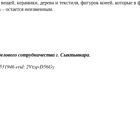
вещей, керамики, дерева и текстиля, фигурок коней, которые в 
а – остается неизменным.
елового сотрудничества г. Сыктывкара.
31946 erid: 2VtzqvD56Gy