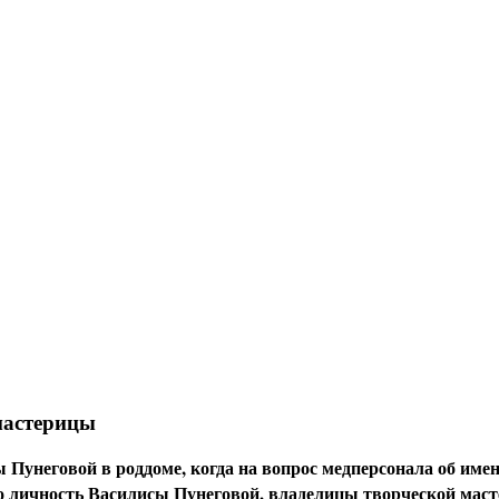
мастерицы
ы Пунеговой в роддоме, когда на вопрос медперсонала об име
ло личность Василисы Пунеговой, владелицы творческой мас