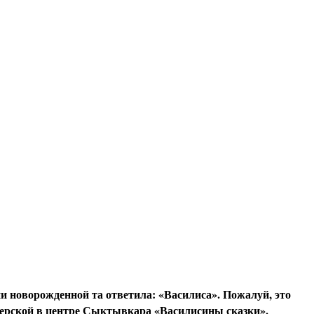
ни новорожденной та ответила: «Василиса». Пожалуй, это
терской в центре Сыктывкара «Василисины сказки».