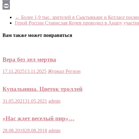
Email
Print
←
Более 1,9 тыс. зрителей в Сыктывкаре и Котласе пос
Герой России Станислав Кочев проводил в Анапу участн
Вам также может понравиться
Вера без дел мертва
17.11.2025
13.11.2025
Журнал Регион
Купальница. Цветок троллей
31.05.2021
31.05.2021
admin
«Нас ждет веселый пир»…
28.08.2018
28.08.2018
admin