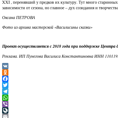
XXI , перенявший у предков их культуру. Тут много старинных 
зависимости от сезона, но главное – дух созидания и творчеств
Оксана ПЕТРОВА
Фото из архива мастерской «Василисины сказки»
Проект осуществляется с 2018 года при поддержке Центра д
Реклама. ИП Пунегова Василиса Константиновна ИНН 1101195
VK
Odnoklassniki
Facebook
Twitter
Telegram
WhatsApp
Viber
LiveJournal