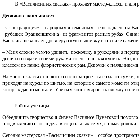
В «Василисиных сказках» проходят мастер-классы и для р
Девочки с паяльником
Тяга к традициям – народным и семейным – еще одна черта Ва
«рубашек Франкенштейна» из фрагментов разных рубах. Одна из
Василиса осваивает древнерусскую вышивку в технике сажение
– Меня сложно чем-то удивить, поскольку в рукоделии я перепр
девочки создали своими руками то, чего нельзя купить. Это, 
классом по пайке флористических рам. Девочки с паяльниками,
На мастер-классах по шитью гости за три часа создают сумки
приходят на курсы по шитью, на которые с самого момента отк
которых давно мечтали. Учиться конструировать одежду и шит
Работа ученицы.
Объединить творчество и бизнес Василисе Пунеговой помогло
продвижению своего дела в социальных сетях, снимая ролики, 
Сегодня мастерская «Василисины сказки» ­– особое пространств