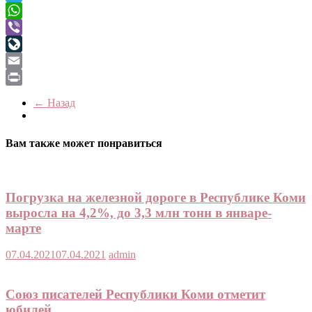
Telegram
WhatsApp
Viber
LiveJournal
Email
Print
← Назад
Вам также может понравиться
Погрузка на железной дороге в Республике Коми
выросла на 4,2%, до 3,3 млн тонн в январе-
марте
07.04.2021
07.04.2021
admin
Союз писателей Республики Коми отметит
юбилей