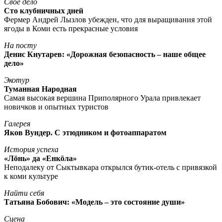
Свое дело
Сто клубничных дней
Фермер Андрей Лызлов убежден, что для выращивания этой
ягоды в Коми есть прекрасные условия
На посту
Денис Кнутарев: «Дорожная безопасность – наше общее
дело»
Экотур
Туманная Народная
Самая высокая вершина Приполярного Урала привлекает
новичков и опытных туристов
Галерея
Яков Вундер. С этюдником и фотоаппаратом
История успеха
«Лöнь» да «Енкöла»
Неподалеку от Сыктывкара открылся бутик-отель с привязкой
к коми культуре
Найти себя
Татьяна Бобович: «Модель – это состояние души»
Сцена