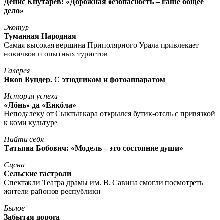
Денис Кнутарев: «Дорожная безопасность – наше общее
дело»
Экотур
Туманная Народная
Самая высокая вершина Приполярного Урала привлекает
новичков и опытных туристов
Галерея
Яков Вундер. С этюдником и фотоаппаратом
История успеха
«Лöнь» да «Енкöла»
Неподалеку от Сыктывкара открылся бутик-отель с привязкой
к коми культуре
Найти себя
Татьяна Бобович: «Модель – это состояние души»
Сцена
Сельские гастроли
Спектакли Театра драмы им. В. Савина смогли посмотреть
жители районов республики
Былое
Забытая дорога