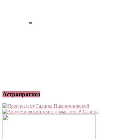
Астропрогноз