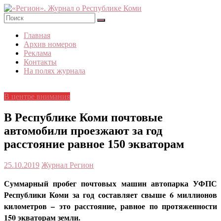
Skip
to
content
«Регион».
Главная
Журнал
Архив номеров
о
Реклама
Республике
Контакты
Коми
На полях журнала
В центре внимания
В Республике Коми почтовые
автомобили проезжают за год
расстояние равное 150 экваторам
25.10.2019
Журнал Регион
Суммарный пробег почтовых машин автопарка УФПС
Республики Коми за год составляет свыше 6 миллионов
километров – это расстояние, равное по протяженности
150 экваторам земли.