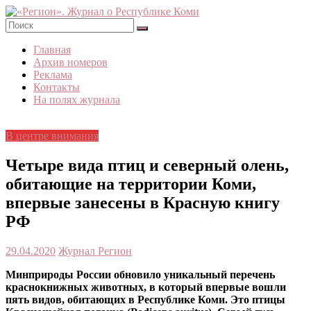
Skip
to
content
«Регион».
Главная
Журнал
Архив номеров
о
Реклама
Республике
Контакты
Коми
На полях журнала
В центре внимания
Четыре вида птиц и северный олень,
обитающие на территории Коми,
впервые занесены в Красную книгу
РФ
29.04.2020
Журнал Регион
Минприроды России обновило уникальный перечень
краснокнижных животных, в который впервые вошли
пять видов, обитающих в Республике Коми. Это птицы