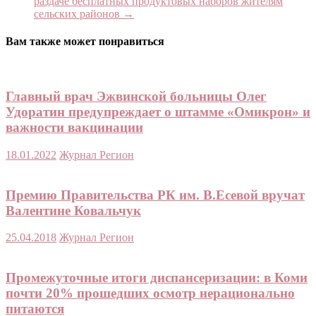
раздаче бесплатных продуктовых наборов жителям
сельских районов
→
Вам также может понравиться
Главный врач Эжвинской больницы Олег
Удоратин предупреждает о штамме «Омикрон» и
важности вакцинации
18.01.2022
Журнал Регион
Премию Правительства РК им. В.Есевой вручат
Валентине Ковальчук
25.04.2018
Журнал Регион
Промежуточные итоги диспансеризации: в Коми
почти 20% прошедших осмотр нерационально
питаются