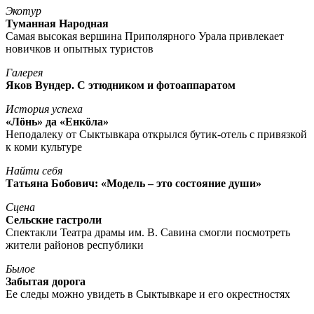
Экотур
Туманная Народная
Самая высокая вершина Приполярного Урала привлекает
новичков и опытных туристов
Галерея
Яков Вундер. С этюдником и фотоаппаратом
История успеха
«Лöнь» да «Енкöла»
Неподалеку от Сыктывкара открылся бутик-отель с привязкой
к коми культуре
Найти себя
Татьяна Бобович: «Модель – это состояние души»
Сцена
Сельские гастроли
Спектакли Театра драмы им. В. Савина смогли посмотреть
жители районов республики
Былое
Забытая дорога
Ее следы можно увидеть в Сыктывкаре и его окрестностях