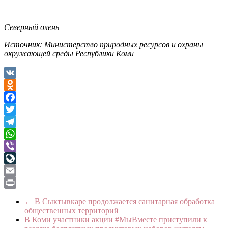
Северный олень
Источник: Министерство природных ресурсов и охраны
окружающей среды Республики Коми
VK
Odnoklassniki
Facebook
Twitter
Telegram
WhatsApp
Viber
LiveJournal
Email
Print
←
В Сыктывкаре продолжается санитарная обработка
общественных территорий
В Коми участники акции #МыВместе приступили к