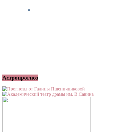
Астропрогноз