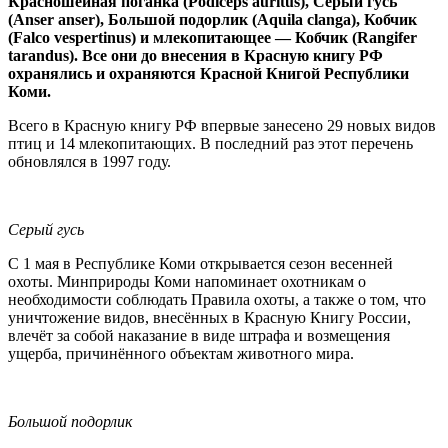
Красношейная поганка (Podiceps auritus), Серый гусь
(Anser anser), Большой подорлик (Aquila clanga), Кобчик
(Falco vespertinus) и млекопитающее — Кобчик (Rangifer
tarandus). Все они до внесения в Красную книгу РФ
охранялись и охраняются Красной Книгой Республики
Коми.
Всего в Красную книгу РФ впервые занесено 29 новых видов
птиц и 14 млекопитающих. В последний раз этот перечень
обновлялся в 1997 году.
Серый гусь
С 1 мая в Республике Коми открывается сезон весенней
охоты. Минприроды Коми напоминает охотникам о
необходимости соблюдать Правила охоты, а также о том, что
уничтожение видов, внесённых в Красную Книгу России,
влечёт за собой наказание в виде штрафа и возмещения
ущерба, причинённого объектам животного мира.
Большой подорлик