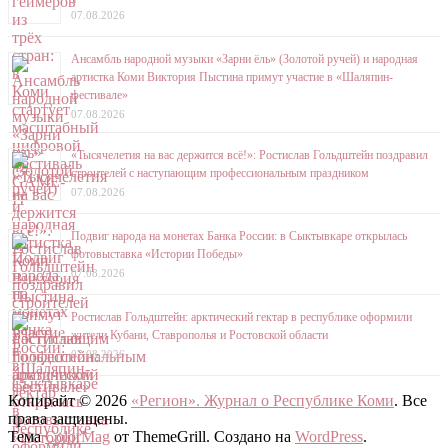
07.08.2026
Ансамбль народной музыки «Зарни ёль» (Золотой ручей) и народная
артистка Коми Виктория Пыстина примут участие в «Шаляпин-
фестивале»
07.08.2026
«Тысячелетия на вас держится всё!»: Ростислав Гольдштейн поздравил
строителей с наступающим профессиональным праздником
07.08.2026
Подвиг народа на монетах Банка России: в Сыктывкаре открылась
фотовыставка «Истории Победы»
07.08.2026
Ростислав Гольдштейн: арктический гектар в республике оформили
жители Кубани, Ставрополья и Ростовской области
07.08.2026
Копирайт © 2026
«Регион». Журнал о Республике Коми
. Все
права защищены.
Тема
ColorMag
от ThemeGrill. Создано на
WordPress
.