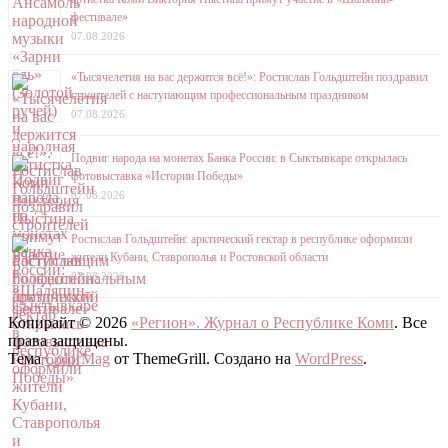
фестивале»
07.08.2026
«Тысячелетия на вас держится всё!»: Ростислав Гольдштейн поздравил
строителей с наступающим профессиональным праздником
07.08.2026
Подвиг народа на монетах Банка России: в Сыктывкаре открылась
фотовыставка «Истории Победы»
07.08.2026
Ростислав Гольдштейн: арктический гектар в республике оформили
жители Кубани, Ставрополья и Ростовской области
07.08.2026
Копирайт © 2026
«Регион». Журнал о Республике Коми
. Все
права защищены.
Тема
ColorMag
от ThemeGrill. Создано на
WordPress
.