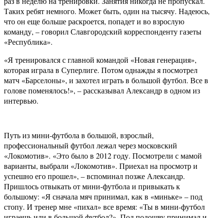
раз в неделю на тренировки. Занятия никогда не пропускал.
Таких ребят немного. Может быть, один на тысячу. Надеюсь,
что он еще больше раскроется, попадет и во взрослую
команду, – говорил Славгородский корреспонденту газеты
«Республика».
«Я тренировался с главной командой «Новая генерация»,
которая играла в Суперлиге. Потом однажды я посмотрел
матч «Барселоны», и захотел играть в большой футбол. Все в
голове поменялось!», – рассказывал Александр в одном из
интервью.
Путь из мини-футбола в большой, взрослый,
профессиональный футбол лежал через московский
«Локомотив». «Это было в 2012 году. Посмотрели с мамой
варианты, выбрали «Локомотив». Приехал на просмотр и
успешно его прошел», – вспоминал позже Александр.
Пришлось отвыкать от мини-футбола и привыкать к
большому: «Я сначала мяч принимал, как в «миньке» – под
стопу. И тренер мне «пихал» все время: «Ты в мини-футбол
играешь или в большой футбол?». Под подошву принимал и