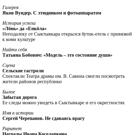
Галерея
Яков Вундер. С этюдником и фотоаппаратом
История успеха
«Лöнь» да «Енкöла»
Неподалеку от Сыктывкара открылся бутик-отель с привязкой
к коми культуре
Найти себя
Татьяна Бобович: «Модель – это состояние души»
Сцена
Сельские гастроли
Спектакли Театра драмы им. В. Савина смогли посмотреть
жители районов республики
Былое
Забытая дорога
Ее следы можно увидеть в Сыктывкаре и его окрестностях
Имя в истории
Сергей Черепанов. Не сдаваясь врагу
Раритет
Награды Ивана Косолапкина