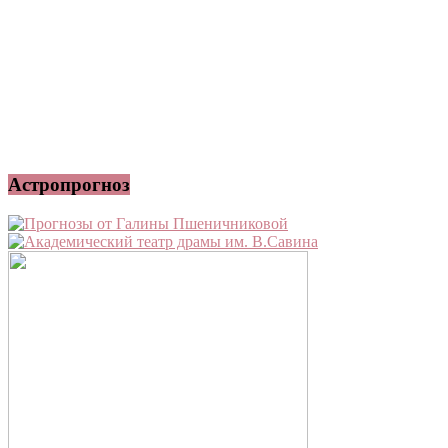
Астропрогноз