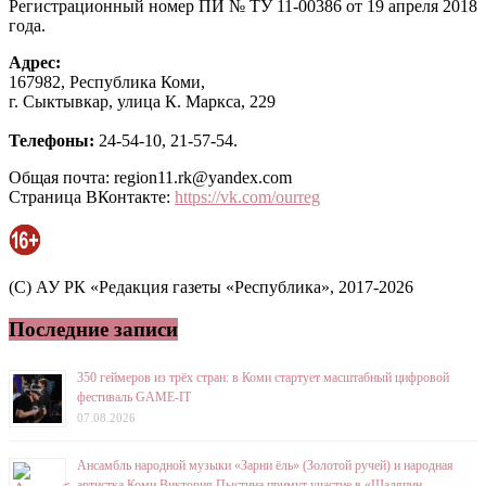
Регистрационный номер ПИ № ТУ 11-00386 от 19 апреля 2018
года.
Адрес:
167982, Республика Коми,
г. Сыктывкар, улица К. Маркса, 229
Телефоны:
24-54-10, 21-57-54.
Общая почта: region11.rk@yandex.com
Страница ВКонтакте:
https://vk.com/ourreg
(C) АУ РК «Редакция газеты «Республика», 2017-2026
Последние записи
350 геймеров из трёх стран: в Коми стартует масштабный цифровой
фестиваль GAME-IT
07.08.2026
Ансамбль народной музыки «Зарни ёль» (Золотой ручей) и народная
артистка Коми Виктория Пыстина примут участие в «Шаляпин-