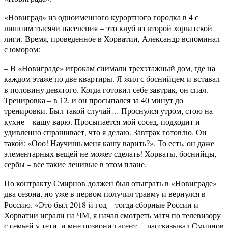
«Новиград» из одноименного курортного городка в 4 с
лишним тысячи населения – это клуб из второй хорватской
лиги. Время, проведенное в Хорватии, Александр вспоминал
с юмором:
– В «Новиграде» игрокам снимали трехэтажный дом, где на
каждом этаже по две квартиры. Я жил с боснийцем и вставал
в половину девятого. Когда готовил себе завтрак, он спал.
Тренировка – в 12, и он просыпался за 40 минут до
тренировки. Был такой случай… Проснулся утром, стою на
кухне – кашу варю. Просыпается мой сосед, подходит и
удивленно спрашивает, что я делаю. Завтрак готовлю. Он
такой: «Ооо! Научишь меня кашу варить?». То есть, он даже
элементарных вещей не может сделать! Хорваты, боснийцы,
сербы – все такие ленивые в этом плане.
По контракту Смирнов должен был отыграть в «Новиграде»
два сезона, но уже в первом получил травму и вернулся в
Россию. «Это был 2018-й год – тогда сборные России и
Хорватии играли на ЧМ, я начал смотреть матч по телевизору
с семьей у тети, и мне позвонил агент, – рассказывал Смирнов