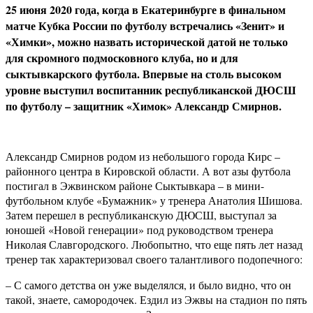
25 июня 2020 года, когда в Екатеринбурге в финальном
матче Кубка России по футболу встречались «Зенит» и
«Химки», можно назвать исторической датой не только
для скромного подмосковного клуба, но и для
сыктывкарского футбола. Впервые на столь высоком
уровне выступил воспитанник республиканской ДЮСШ
по футболу – защитник «Химок» Александр Смирнов.
Александр Смирнов родом из небольшого города Кирс –
районного центра в Кировской области. А вот азы футбола
постигал в Эжвинском районе Сыктывкара – в мини-
футбольном клубе «Бумажник» у тренера Анатолия Шишова.
Затем перешел в республиканскую ДЮСШ, выступал за
юношей «Новой генерации» под руководством тренера
Николая Славгородского. Любопытно, что еще пять лет назад
тренер так характеризовал своего талантливого подопечного:
– С самого детства он уже выделялся, и было видно, что он
такой, знаете, самородочек. Ездил из Эжвы на стадион по пять