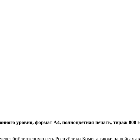
нного уровня, формат А4, полноцветная печать, тираж 800 экз.
 через библиотечную сеть Республики Коми, а также на рейсах 