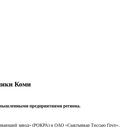
лики Коми
ромышленными предприятиями региона.
тывающий завод» (РОКРА) и ОАО «Сыктывкар Тиссью Груп».