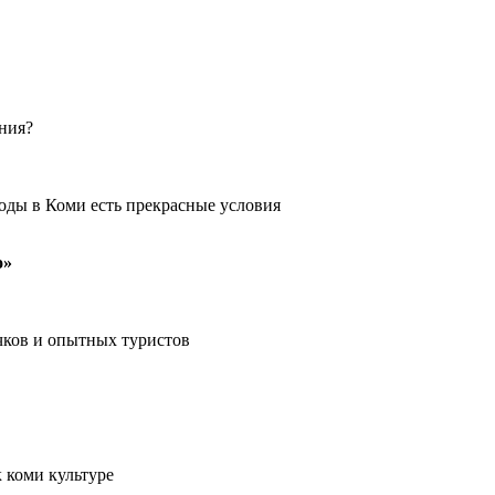
ения?
оды в Коми есть прекрасные условия
о»
чков и опытных туристов
 коми культуре