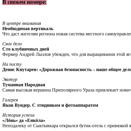
В свежем номере:
В центре внимания
Необходимая вертикаль
Что даст жителям региона новая система местного самоуправл
Свое дело
Сто клубничных дней
Фермер Андрей Лызлов убежден, что для выращивания этой яг
На посту
Денис Кнутарев: «Дорожная безопасность – наше общее дел
Экотур
Туманная Народная
Самая высокая вершина Приполярного Урала привлекает нови
Галерея
Яков Вундер. С этюдником и фотоаппаратом
История успеха
«Лöнь» да «Енкöла»
Неподалеку от Сыктывкара открылся бутик-отель с привязкой к