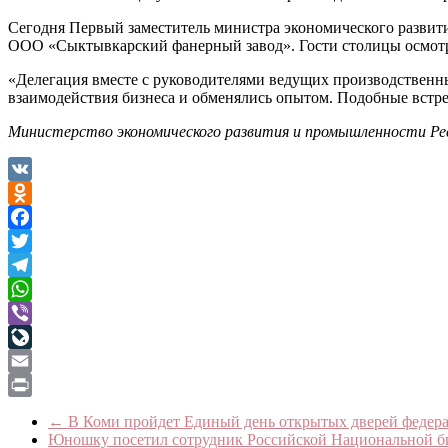
Сегодня Первый заместитель министра экономического разви
ООО «Сыктывкарский фанерный завод». Гости столицы осмотр
«Делегация вместе с руководителями ведущих производственн
взаимодействия бизнеса и обменялись опытом. Подобные встр
Министерство экономического развития и промышленности Ре
VK
Odnoklassniki
Facebook
Twitter
Telegram
WhatsApp
Viber
LiveJournal
Email
Print
←
В Коми пройдет Единый день открытых дверей федера
Юношку посетил сотрудник Российской Национальной 