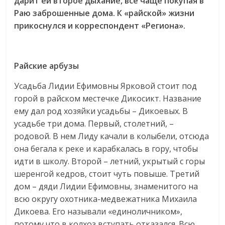
дарит ей второе дыхание, все чаще покупая в
Раю заброшенные дома. К «райской» жизни
прикоснулся и корреспондент «Региона».
Райские арбузы
Усадьба Лидии Ефимовны Ярковой стоит под
горой в райском местечке Дикосикт. Название
ему дал род хозяйки усадьбы – Дикоевых. В
усадьбе три дома. Первый, столетний, –
родовой. В нем Лиду качали в колыбели, отсюда
она бегала к реке и карабкалась в гору, чтобы
идти в школу. Второй – летний, укрытый с горы
шеренгой кедров, стоит чуть повыше. Третий
дом – дяди Лидии Ефимовны, знаменитого на
всю округу охотника-медвежатника Михаила
Дикоева. Его называли «единоличником»,
потому что в колхоз вступать отказался. Всю