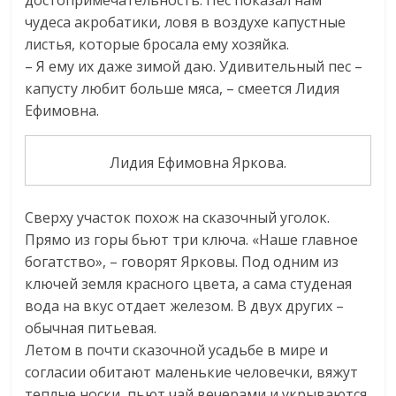
достопримечательность. Пес показал нам
чудеса акробатики, ловя в воздухе капустные
листья, которые бросала ему хозяйка.
– Я ему их даже зимой даю. Удивительный пес –
капусту любит больше мяса, – смеется Лидия
Ефимовна.
Лидия Ефимовна Яркова.
Сверху участок похож на сказочный уголок.
Прямо из горы бьют три ключа. «Наше главное
богатство», – говорят Ярковы. Под одним из
ключей земля красного цвета, а сама студеная
вода на вкус отдает железом. В двух других –
обычная питьевая.
Летом в почти сказочной усадьбе в мире и
согласии обитают маленькие человечки, вяжут
теплые носки, пьют чай вечерами и укрываются