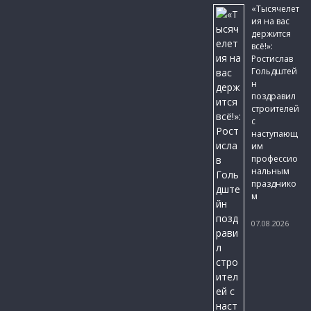
«Тысячелет
ия на вас
держится
всё!»:
Ростислав
Гольдштей
н
поздравил
строителей
с
наступающ
им
профессио
нальным
празднико
м
07.08.2026