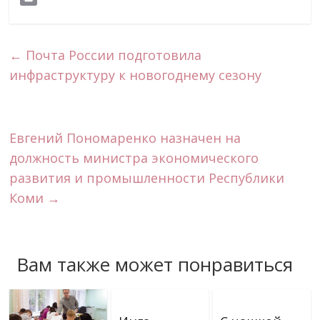
s
k
r
r
s
e
v
m
P
n
a
A
r
e
a
r
i
m
p
J
i
i
←
Почта России подготовила
k
p
o
l
n
инфраструктуру к новогоднему сезону
i
u
t
r
n
a
Евгений Пономаренко назначен на
l
должность министра экономического
развития и промышленности Республики
Коми
→
Вам также может понравиться