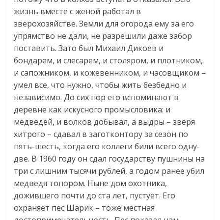
жизнь вместе с женой работал в
зверохозяйстве. Земли для огорода ему за его
упрямство не дали, не разрешили даже забор
поставить. Зато был Михаил Дикоев и
бондарем, и слесарем, и столяром, и плотником,
и сапожником, и кожевенником, и часовщиком –
умел все, что нужно, чтобы жить безбедно и
независимо. До сих пор его вспоминают в
деревне как искусного промысловика: и
медведей, и волков добывал, а выдры – зверя
хитрого – сдавал в заготконтору за сезон по
пять-шесть, когда его коллеги били всего одну-
две. В 1960 году он сдал государству пушнины на
три с лишним тысячи рублей, а годом ранее убил
медведя топором. Ныне дом охотника,
дожившего почти до ста лет, пустует. Его
охраняет пес Шарик – тоже местная