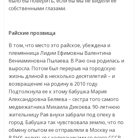
было бы поверить, если бы мы не видели ее
собственными глазами.
Райские прозвища
В том, что место это райское, убеждена и
племянница Лидии Ефимовны Валентина
Вениаминовна Пылаева. В Раю она родилась и
выросла. Потом был перерыв на городскую
жизнь длиной в несколько десятилетий – и
возвращение на родину в 2010 году.
Подтолкнула ее к этому бабушка Мария
Александровна Беляева – сестра того самого
медвежатника Михаила Дикоева. 90-летнюю
жительницу Рая внуки забрали под опеку в
город. Бабушка так чувствовала землю, что по
обмену опытом ее отправляли в Москву на
ВДНХ: делиться с колхозниками со всего СССР