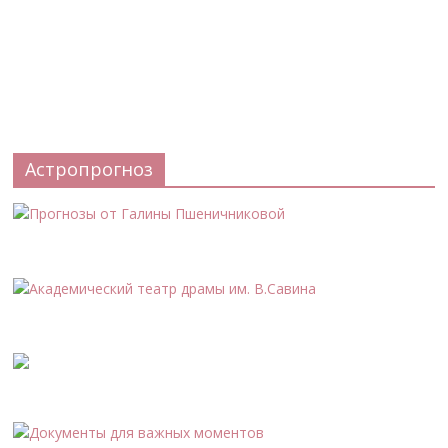
Астропрогноз