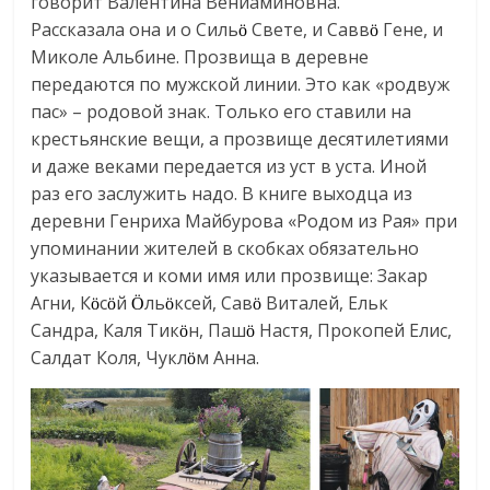
говорит Валентина Вениаминовна.
Рассказала она и о Силь
Свете, и Савв
Гене, и
ö
ö
Миколе Альбине. Прозвища в деревне
передаются по мужской линии. Это как «родвуж
пас» – родовой знак. Только его ставили на
крестьянские вещи, а прозвище десятилетиями
и даже веками передается из уст в уста. Иной
раз его заслужить надо. В книге выходца из
деревни Генриха Майбурова «Родом из Рая» при
упоминании жителей в скобках обязательно
указывается и коми имя или прозвище: Закар
Агни, К
с
й
ль
ксей, Сав
Виталей, Ельк
ö
ö
Ö
ö
ö
Сандра, Каля Тик
н, Паш
Настя, Прокопей Елис,
ö
ö
Салдат Коля, Чукл
м Анна.
ö