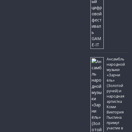
Ансамбль
народной
музыки
«Зарни
ёль»
(Золотой
ручей) и
народная
артистка
Коми
Виктория
Пыстина
примут
участие в