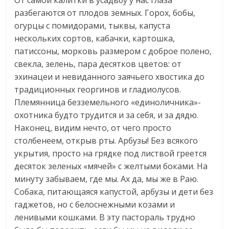
От самой калитки в усадьбу у нас глаза
разбегаются от плодов земных. Горох, бобы,
огурцы с помидорами, тыквы, капуста
нескольких сортов, кабачки, картошка,
патиссоны, морковь размером с доброе полено,
свекла, зелень, пара десятков цветов: от
эхинацеи и невиданного заячьего хвостика до
традиционных георгинов и гладиолусов.
Племянница безземельного «единоличника»-
охотника будто трудится и за себя, и за дядю.
Наконец, видим нечто, от чего просто
столбенеем, открыв рты. Арбузы! Без всякого
укрытия, просто на грядке под листвой греется
десяток зеленых «мячей» с желтыми боками. На
минуту забываем, где мы. Ах да, мы же в Раю.
Собака, питающаяся капустой, арбузы и дети без
гаджетов, но с белоснежными козами и
ленивыми кошками. В эту пастораль трудно