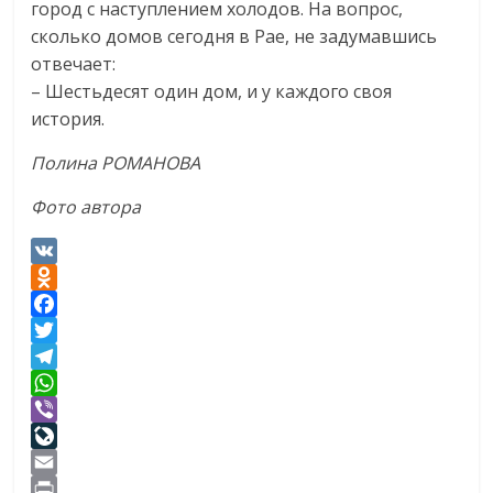
город с наступлением холодов. На вопрос,
сколько домов сегодня в Рае, не задумавшись
отвечает:
– Шестьдесят один дом, и у каждого своя
история.
Полина РОМАНОВА
Фото автора
V
K
O
d
F
n
a
T
o
c
w
T
k
e
i
e
W
l
b
t
l
h
V
a
o
t
e
a
i
L
s
o
e
g
t
b
i
E