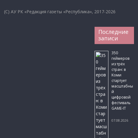
(C) АУ РК «Редакция газеты «Республика», 2017-2026
Последние
записи
350
геймеров
из трёх
стран: в
Коми
стартует
масштабны
й
цифровой
фестиваль
GAME-IT
07.08.2026