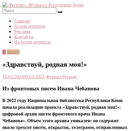
Skip
to
content
«Регион».
Главная
Журнал
Архив номеров
о
Реклама
Республике
Контакты
Коми
На полях журнала
©
Былое
«Здравствуй, родная моя!»
10.03.2023
09.03.2023
Журнал Регион
Из фронтовых писем Ивана Чебанова
В 2022 году Национальная библиотека Республики Коми
начала реализацию проекта «Здравствуй, родная моя!»:
цифровой архив писем фронтового врача Ивана
Чебанова». Объем этого архива уникален: он содержит
около трехсот писем, открыток, телеграмм, отправленных