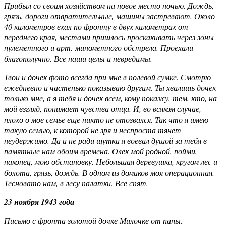
Прибыл со своим хозяйством на новое место ночью. Дождь,
грязь, дороги отвратительные, машины застревают. Около
40 километров ехал по фронту в двух километрах от
переднего края, местами пришлось проскакивать через зоны
пулеметного и арт.-минометного обстрела. Проехали
благополучно. Все наши целы и невредимы.
Твои и дочек фото всегда при мне в полевой сумке. Смотрю
ежедневно и частенько показываю другим. Ты хвалишь дочек
только мне, а я тебя и дочек всем, кому покажу, тем, кто, на
мой взгляд, понимает чувства отца. И, во всяком случае,
плохо о мое семье еще никто не отозвался. Так что я имею
такую семью, к которой не зря и неспроста тянет
неудержимо. Да и не ради шутки я воевал душой за тебя в
памятные нам обоим времена. Олек мой родной, пойми,
наконец, мою обстановку. Небольшая деревушка, кругом лес и
болота, грязь, дождь. В одном из домиков моя операционная.
Тесновато нам, в лесу палатки. Все спят.
23 ноября 1943 года
Письмо с фронта золотой дочке Милочке от папы.