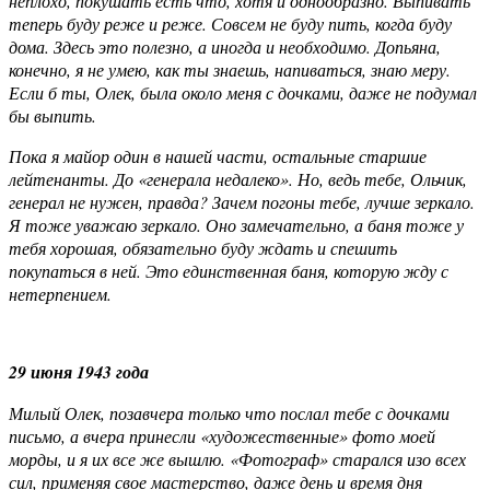
неплохо, покушать есть что, хотя и однообразно. Выпивать
теперь буду реже и реже. Совсем не буду пить, когда буду
дома. Здесь это полезно, а иногда и необходимо. Допьяна,
конечно, я не умею, как ты знаешь, напиваться, знаю меру.
Если б ты, Олек, была около меня с дочками, даже не подумал
бы выпить.
Пока я майор один в нашей части, остальные старшие
лейтенанты. До «генерала недалеко». Но, ведь тебе, Ольчик,
генерал не нужен, правда? Зачем погоны тебе, лучше зеркало.
Я тоже уважаю зеркало. Оно замечательно, а баня тоже у
тебя хорошая, обязательно буду ждать и спешить
покупаться в ней. Это единственная баня, которую жду с
нетерпением.
29 июня 1943 года
Милый Олек, позавчера только что послал тебе с дочками
письмо, а вчера принесли «художественные» фото моей
морды, и я их все же вышлю. «Фотограф» старался изо всех
сил, применяя свое мастерство, даже день и время дня