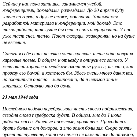
Сейчас у нас пока затишье, занимаемся учебой,
конференциями, докладами, разъездами. До 20 апреля буду
занят по горло, и другие тоже, мои врачи. Занимаемся
разработкой материала к конференции, мой доклад. Это
такая работа, так лучше бы день и ночь оперировать. У нас
уже тает снег, тепло. Поют скворцы, жаворонки, но на душе
не веселит.
Сапоги я себе сшил на заказ очень крепкие, и еще одни получил
кирзовые новые. В общем, к отъезду в отпуск все готово. У
меня очень хорошее английское охотничье ружье, не знаю, как
провезу его домой, а хотелось бы. Здесь очень много диких коз,
но охотиться опасно – минировано, да и некогда этим
заняться. Оставлю это до дома.
23 мая 1944 года
Последнюю неделю перебрасывал часть своего подразделения,
сегодня снова переброска будет. В общем, мне до 1 июня
работы масса. Раненые тяжелые, крови нет. Приходится
брать больше от доноров, а это возня большая. Скоро опять
будет наступление, хотя бы ничего не изменилось до
отъезда,