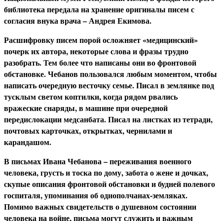
библиотека передала на хранение оригиналы писем с
согласия внука врача – Андрея Екимова.
Расшифровку писем порой осложняет «медицинский»
почерк их автора, некоторые слова и фразы трудно
разобрать. Тем более что написаны они во фронтовой
обстановке. Чебанов пользовался любым моментом, чтобы
написать очередную весточку семье. Писал в землянке под
тусклым светом коптилки, когда рядом рвались
вражеские снаряды, в машине при очередной
передислокации медсанбата. Писал на листках из тетради,
почтовых карточках, открытках, чернилами и
карандашом.
В письмах Ивана Чебанова – переживания военного
человека, грусть и тоска по дому, забота о жене и дочках,
скупые описания фронтовой обстановки и будней полевого
госпиталя, упоминания об однополчанах-земляках.
Помимо важных свидетельств о душевном состоянии
человека на войне, письма могут служить и важным