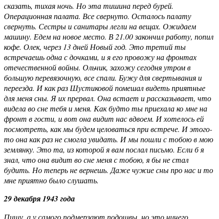
сказать, тихая ночь. Но эта тишина перед бурей.
Операционная палата. Все свернуто. Осталось палату
свернуть. Сестры и санитары легли на вещах. Ожидаем
машину. Едем на новое место. В 21.00 закончил работу, попил
кофе. Олек, через 13 дней Новый год. Это третий ты
встречаешь одна с дочками, и я его провожу на фронтах
отечественной войны. Ольчик, захожу сегодня утром в
большую перевязочную, все спали. Бужу для свертывания и
переезда. И как раз Шустиковой помешал видеть приятные
для меня сны. Я их прервал. Она встает и рассказывает, что
видела во сне тебя и меня. Как будто ты приехала ко мне на
фронт в гости, и вот она видит нас вдвоем. И хотелось ей
посмотреть, как мы будем целоваться при встрече. И этого-
то она как раз не смогла увидать. И мы пошли с тобою в мою
землянку. Это та, из которой я вам послал письмо. Если б я
знал, что она видит во сне меня с тобою, я бы не стал
будить. Но теперь не вернешь. Даже чужие сны про нас и то
мне приятно было слушать.
29 декабря 1943 года
Пишу, а у самого подмерзают подошвы, но это ничего,