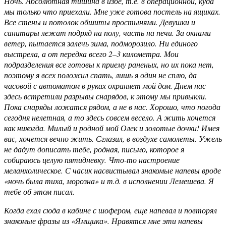
Ночь. Абсолютная тишина в избе, т.е. в операционной, куда
мы только что приехали. Мне уже готова постель на ящиках.
Все стены и потолок обшиты простынями. Девушки и
санитары лежат подряд на полу, часть на печи. За окнами
ветер, пытается залечь зима, подморозило. Ни единого
выстрела, а от передка всего 2–3 километра. Мои
подразделения все готовы к приему раненых, но их пока нет,
поэтому я всех положил спать, лишь я один не сплю, да
часовой с автоматом в руках охраняет мой дом. Днем нас
здесь встретили разрывы снарядов, к этому мы привыкли.
Пока снаряды ложатся рядом, а не в нас. Хорошо, что погода
сегодня нелетная, а то здесь совсем весело. А жить хочется
как никогда. Милый и родной мой Олек и золотые дочки! Имея
вас, хочется вечно жить. Сглазил, в воздухе самолеты. Ужель
не дадут дописать тебе, родная, письмо, которое я
собираюсь целую пятидневку. Что-то настроение
меланхолическое. С часик насвистывал знакомые напевы вроде
«ночь была тиха, морозна» и т.д. в исполнении Лемешева. Я
тебе об этом писал.
Когда ехал сюда в кабине с шофером, еще напевал и повторял
знакомые фразы из «Ямщика». Нравятся мне эти напевы