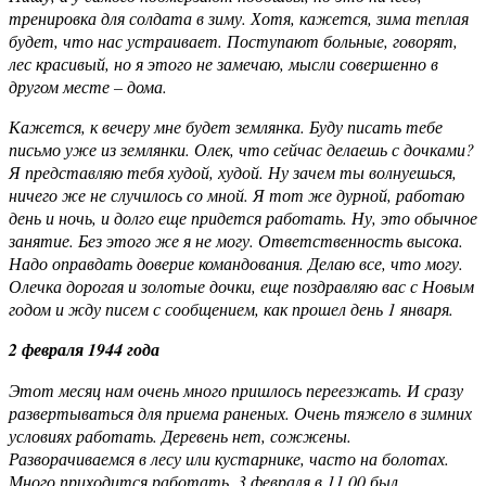
тренировка для солдата в зиму. Хотя, кажется, зима теплая
будет, что нас устраивает. Поступают больные, говорят,
лес красивый, но я этого не замечаю, мысли совершенно в
другом месте – дома.
Кажется, к вечеру мне будет землянка. Буду писать тебе
письмо уже из землянки. Олек, что сейчас делаешь с дочками?
Я представляю тебя худой, худой. Ну зачем ты волнуешься,
ничего же не случилось со мной. Я тот же дурной, работаю
день и ночь, и долго еще придется работать. Ну, это обычное
занятие. Без этого же я не могу. Ответственность высока.
Надо оправдать доверие командования. Делаю все, что могу.
Олечка дорогая и золотые дочки, еще поздравляю вас с Новым
годом и жду писем с сообщением, как прошел день 1 января.
2 февраля 1944 года
Этот месяц нам очень много пришлось переезжать. И сразу
развертываться для приема раненых. Очень тяжело в зимних
условиях работать. Деревень нет, сожжены.
Разворачиваемся в лесу или кустарнике, часто на болотах.
Много приходится работать. 3 февраля в 11.00 был