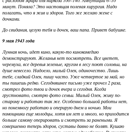
с расходом эфира для наркоза 100–140. Ампутации 6–10
минут. Поняла? Это настоящая полевая хирургия. Надо
полагать, что я жив и здоров. Того же желаю жене с
дочками.
До свидания, целую тебя и дочек, ваш папа. Привет бабушке.
9 мая 1943 года
Лунная ночь, идет кино, какую-то кинокомедию
демонстрируют. Желанья нет посмотреть. Все цветет,
черемуха, все деревья зеленые, кругом в лесу поют соловьи, на
душе невесело. Надоело, милый Олек, одиночество. Лишь
тебе, сладкий Олек, пишу часто. Уже четвертое за май, но
ты пишешь редко. Сегодняшнее письмо уже прочел 2 раза,
смотрел фото твои и дочек вчера и сегодня. Когда
грустновато, смотрю фото семьи. Милый Олек, живу по-
старому и работаю так же. Особенно большой работы нет,
но понемногу работаю и оперирую днем и ночью. Мои
помощники еще молодцы, хотя им лет и много, но приходится
больше самому оперировать и смотреть за ранеными. Я
совершенно теперь здоров, суставы давно не болят. Кушаю