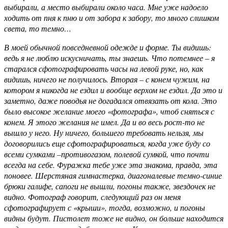
выбирали, а место выбирали около часа. Мне уже надоело
ходить от пня к пню и от забора к забору, то много слишком
света, то темно…
В моей обычной повседневной одежде и форме. Ты видишь:
ведь я не люблю искусничать, ты знаешь. Что потемнее – я
старался сфотографировать часы на левой руке, но, как
видишь, ничего не получилось. Вторая – с конем чужим, на
котором я никогда не ездил и вообще верхом не ездил. Да это и
заметно, даже поводья не догадался отвязать от кола. Это
было высокое желание моего «фотографа», чтоб сняться с
конем. Я этого желания не имел. Да и во весь рост-то не
вышло у него. Ну ничего, большего требовать нельзя, мы
договорились еще сфотографироваться, когда уже буду со
всеми сумками –противогазом, полевой сумкой, что почти
всегда на себе. Фуражка тебе уже эта знакома, правда, эта
поновее. Шерстяная гимнастерка, диагоналевые темно-синие
брюки галифе, сапоги не вышли, погоны также, звездочек не
видно. Фотограф говорит, следующий раз он меня
сфотографирует с «крыши», тогда, возможно, и погоны
видны будут. Пистолет тоже не видно, он больше находится