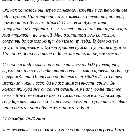
Ох, как хотелось бы перед отъ
ездом побыть в семье хоть бы
одни сутки. Посмотреть на вас вместе, полюбить, обнять,
поговорить обо всем. Милый Олек, если будет хоть
затруднение с тратами, не жалей ничего, на это транжирь
мои «тряпки», не жалей. Мне охотиться ружье только
сохраняй до самого конца, до моего приезда. Будем живы,
будут и «тряпки», а будет крайняя нужда, пустишь и ружье.
Питание, здоровье твое и дочек поставь на первом месте.
Сегодня я подписался на воинский заем на 900 рублей, ты,
вероятно, тоже сегодня подписалась сама и провела подписку
в учреждении. Новоселов подписался на 1000 руб. Но такое
желание у нас у всех, да не все можем внести сразу. Он
холостяк, куда же он денет деньги. А у нас у большинства
семья. Мы помогаем семье и нуждающимся в этой помощи
государства, мы все обязаны участвовать и участвуем. Это
наша цель и наши общие желания и задачи.
21 декабря 1942 года
Лес, землянка. За столом я и еще один из фельдшеров – Вася.