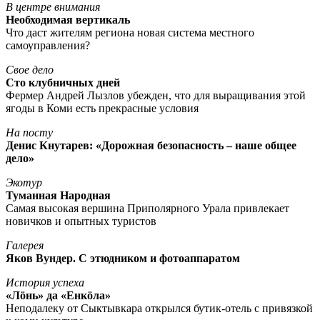
В центре внимания
Необходимая вертикаль
Что даст жителям региона новая система местного
самоуправления?
Свое дело
Сто клубничных дней
Фермер Андрей Лызлов убежден, что для выращивания этой
ягоды в Коми есть прекрасные условия
На посту
Денис Кнутарев: «Дорожная безопасность – наше общее
дело»
Экотур
Туманная Народная
Самая высокая вершина Приполярного Урала привлекает
новичков и опытных туристов
Галерея
Яков Вундер. С этюдником и фотоаппаратом
История успеха
«Лöнь» да «Енкöла»
Неподалеку от Сыктывкара открылся бутик-отель с привязкой