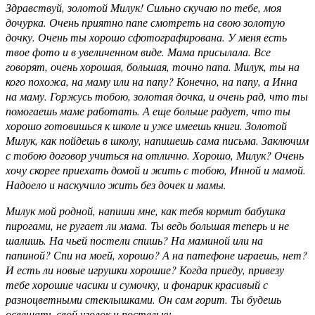
Здравствуй, золотой Милук! Сильно скучаю по тебе, моя
дочурка. Очень приятно папе смотреть на свою золотую
дочку. Очень ты хорошо сфотографирована. У меня есть
твое фото и в увеличенном виде. Мама присылала. Все
говорят, очень хорошая, большая, точно папа. Милук, ты на
кого похожа, на маму или на папу? Конечно, на папу, а Инна
на маму. Горжусь тобою, золотая дочка, и очень рад, что ты
помогаешь маме работать. А еще больше радует, что ты
хорошо готовишься к школе и уже имеешь книги. Золотой
Милук, как пойдешь в школу, напишешь сама письма. Заключим
с тобою договор учиться на отлично. Хорошо, Милук? Очень
хочу скорее приехать домой и жить с тобою, Инной и мамой.
Надоело и наскучило жить без дочек и мамы.
Милук мой родной, напиши мне, как тебя кормит бабушка
пирогами, не ругает ли мама. Ты ведь большая теперь и не
шалишь. На чьей постели спишь? На маминой или на
папиной? Спи на моей, хорошо? А на патефоне играешь, нет?
И есть ли новые игрушки хорошие? Когда приеду, привезу
тебе хорошие часики и сумочку, и фонарик красивый с
разноцветными стеклышками. Он сам горит. Ты будешь
освещать свой уголок и постельку.