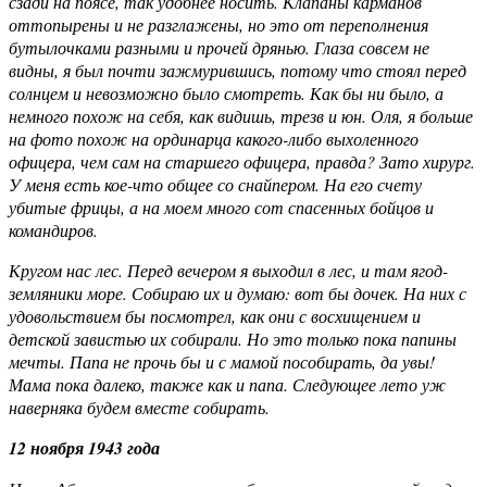
сзади на поясе, так удобнее носить. Клапаны карманов
оттопырены и не разглажены, но это от переполнения
бутылочками разными и прочей дрянью. Глаза совсем не
видны, я был почти зажмурившись, потому что стоял перед
солнцем и невозможно было смотреть. Как бы ни было, а
немного похож на себя, как видишь, трезв и юн. Оля, я больше
на фото похож на ординарца какого-либо выхоленного
офицера, чем сам на старшего офицера, правда? Зато хирург.
У меня есть кое-что общее со снайпером. На его счету
убитые фрицы, а на моем много сот спасенных бойцов и
командиров.
Кругом нас лес. Перед вечером я выходил в лес, и там ягод-
земляники море. Собираю их и думаю: вот бы дочек. На них с
удовольствием бы посмотрел, как они с восхищением и
детской завистью их собирали. Но это только пока папины
мечты. Папа не прочь бы и с мамой пособирать, да увы!
Мама пока далеко, также как и папа. Следующее лето уж
наверняка будем вместе собирать.
12 ноября 1943 года