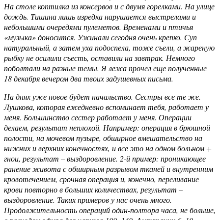
На столе коптилка из консервов и с двумя горелками. На улице
дождь. Тишина лишь изредка нарушается выстрелами и
небольшими очередями пулеметов. Временами и птичья
«музыка» доносится. Ужинали сегодня очень крепко. Суп
натуральный, а затем уха подоспела, тоже съели, а жареную
рыбку не осилили съесть, оставили на завтрак. Немного
поболтали на разные темы. Я лежа прочел еще полученные
18 декабря вечером два твоих задушевных письма.
На днях уже новое будет начальство. Сестры все те же.
Лушкова, которая ежедневно вспоминает тебя, работает у
меня. Большинство сестер работает у меня. Операции
делаем, результат неплохой. Например: операция в брюшной
полости, на мочевом пузыре, обширное вмешательство на
нижних и верхних конечностях, и все это на одном больном +
гнои, результат – выздоровление. 2-й пример: проникающее
ранение живота с обширным разрывом тканей и внутренним
кровотечением, срочная операция и, конечно, переливание
крови повторно в больших количествах, результат –
выздоровление. Таких примеров у нас очень много.
Продолжительность операций один-полтора часа, не больше,