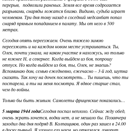
перерыв, подвозили раненых. Земля все время содрогается
разрывами, снаряды ложатся близко. Видимо, судьба играет
человеком. Три дня тому назад в соседний медсанбат попал
снаряд прямым попаданием в палату. Мы от него в 500
метрах.
Сегодня опять переезжаем. Очень тяжело зимою
переезжать и на каждом новом месте устраиваться. Ты,
Олек, почти узнала, на каком участке я нахожусь, но только
не южнее Н, а севернее. Когда выйдем из боя, попрошу
отпуск. Но когда выйдем из боя, ты, Олек, не знаешь?
Вспоминаю дом, семью ежедневно, ежечасно – 3-й год, шутка
сказать. Так хочу на дочек посмотреть… Ты пишешь, что ты
постарела, а ты на меня посмотри. Я вдвое старше стал,
чем до войны.
Только бы быть живым. Самолеты фрицевские показались…
5 марта 1944 года
Сегодня поспал неплохо. Сейчас жду обед,
очень жрать хочется, водки нет, а не мешало бы. Позавчера
заходил два дня подряд В. Колпащиков, один раз зашел в 24.00
в доску пьяный. Я угощал его чаем, но отказался, говорит,