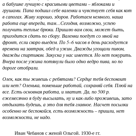
а бабушке лучшую с красивыми цветами – яблоками и
грушами. Папа подшил себе валенки и чувствует себя как кот
в сапогах. Живу хорошо, здоров. Работаем немного, наша
работа еще впереди, там…Сегодня, возможно, успею
получить теплые брюки. Пришлю вам свои, может быть,
пригодится сдать по сбору. Валенки поедут со мной на
фронт, если скоро выедем. По 5–6 часов в день расходуется
времени на завтрак, обед и ужин. Дважды угощали пивом,
дважды спиртиком. Закуска у нас имеется. Но нет покурить.
Вчера после ужина потянули было одно ведро пива, но по
дороге отобрали.
Олек, как ты живешь с ребятами? Сердце тебя беспокоит
или нет? Оленька, поменьше работай, сохраняй себя. Плюй на
все. Есть основная работа, и хватит. Да, по 500 р.
ежемесячно я буду высылать, ну и как-либо проживешь, зато
отдыхать будешь, а это для тебя главное. Насчет посылки
особенно не беспокойся, есть возможность – пришли, нет
возможности, не надо.
Иван Чебанов с женой Ольгой. 1930-е гг.