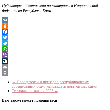
Публикация подготовлена
по материалам Национальной
библиотеки Республики Коми
VK
Odnoklassniki
Facebook
Twitter
Telegram
WhatsApp
Viber
LiveJournal
Email
Print
←
Победителей и призёров республиканских
соревнований будут награждать новыми медалями
Театральная лыжня 2023
→
Вам также может понравиться