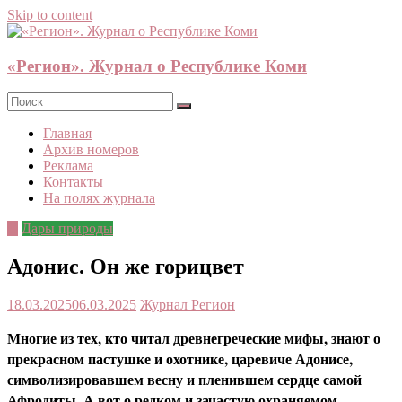
Skip to content
«Регион». Журнал о Республике Коми
Главная
Архив номеров
Реклама
Контакты
На полях журнала
©
Дары природы
Адонис. Он же горицвет
18.03.2025
06.03.2025
Журнал Регион
Многие из тех, кто читал древнегреческие мифы, знают о
прекрасном пастушке и охотнике, царевиче Адонисе,
символизировавшем весну и пленившем сердце самой
Афродиты. А вот о редком и зачастую охраняемом