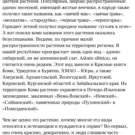
цветков растения. Популярный, широко распространенный
адонис весенний, имеющий желтые венчики, в народе также
получил такие названия, как «заячий мак», «заячья трава»,
«мохнатик», «стародубка», «черная трава», «черногорка».
Горицвет летний получил народное название «уголек в огне».
А вот поиски коми названия этого растения оказались
безуспешными. Видимо, по причине малой
распространенности растения на территории региона. В
нашей республике произрастает лишь один вид – адонис
сибирский, он же апеннинский (лат. Adonis sibirica), он
считается очень редким. Этот вид занесен в Красные книги
Коми, Удмуртии и Бурятии, ХМАО – Югры, а также
Амурской, Архангельской, Вологодской, Иркутской,
Кировской, Курганской областей и Забайкальского края. На
территории Коми растение охраняется в Печоро-Илычском
заповеднике, заказниках «Вежа-Вожский», «Немский»,
«Сойвинский», памятниках природы «Пузлинский» и
«Помоздинский».
Чем же ценно это растение, почему многие его виды
относятся к исчезающим и нуждаются в охране? Во-первых,
оно очень красиво, декоративно, и люди слишком часто