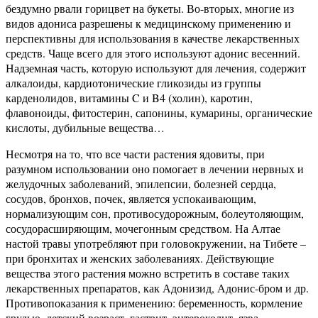
бездумно рвали горицвет на букеты. Во-вторых, многие из
видов адониса разрешены к медицинскому применению и
перспективны для использования в качестве лекарственных
средств. Чаще всего для этого используют адонис весенний.
Надземная часть, которую используют для лечения, содержит
алкалоиды, кардиотонические гликозиды из группы
карденолидов, витамины C и B4 (холин), каротин,
флавоноиды, фитостерин, сапонины, кумарины, органические
кислоты, дубильные вещества…
Несмотря на то, что все части растения ядовиты, при
разумном использовании оно помогает в лечении нервных и
желудочных заболеваний, эпилепсии, болезней сердца,
сосудов, бронхов, почек, является успокаивающим,
нормализующим сон, противосудорожным, болеутоляющим,
сосудорасширяющим, мочегонным средством. На Алтае
настой травы употребляют при головокружении, на Тибете –
при бронхитах и женских заболеваниях. Действующие
вещества этого растения можно встретить в составе таких
лекарственных препаратов, как Адонизид, Адонис-бром и др.
Противопоказания к применению: беременность, кормление
грудью, детский возраст, гастрит, энтероколит, язва,