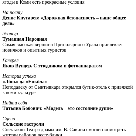
ягоды в Коми есть прекрасные условия
На посту
Денис Кнутарев: «Дорожная безопасность – наше общее
дело»
Экотур
Туманная Народная
Самая высокая вершина Приполярного Урала привлекает
новичков и опытных туристов
Галерея
Яков Вундер. С этюдником и фотоаппаратом
История успеха
«Лöнь» да «Енкöла»
Неподалеку от Сыктывкара открылся бутик-отель с привязкой
к коми культуре
Найти себя
Татьяна Бобович: «Модель – это состояние души»
Сцена
Сельские гастроли
Спектакли Театра драмы им. В. Савина смогли посмотреть
жители районов республики