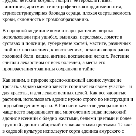
гипотония, аритмия, гипертрофическая кардиомиопатия,
атриовентрикулярная блокада сердца, плохая свертываемость
крови, склонность к тромбообразованию.
В народной медицине коми отвары растения широко
использовали при ушибах, вывихах, переломах, ломоте в
суставах и пояснице, туберкулезе костей, мастите, различных
гнойных воспалениях, кровотечениях, незаживающих ранах,
головной боли, кашле, ангине, воспалении легких. Растение
считали лекарством от всех болезней, а места его
произрастания травницы сохраняли в тайне.
Как видим, в природе красно-книжный адонис лучше не
трогать. Однако можно завести горицвет на своем участке – и
для красоты, и для лекарственных целей. Как все ядовитые
растения, использовать адонис нужно строго по инструкции и
под наблюдением врача. В России в качестве декоративных
чаще всего выращивают два многолетних вида: невысокий
адонис весенний с бледно-желтыми, белыми цветами и более
крупный адонис сибирский с ярко-желтыми цветками. Также
в садовой культуре используют сорта адониса амурского с