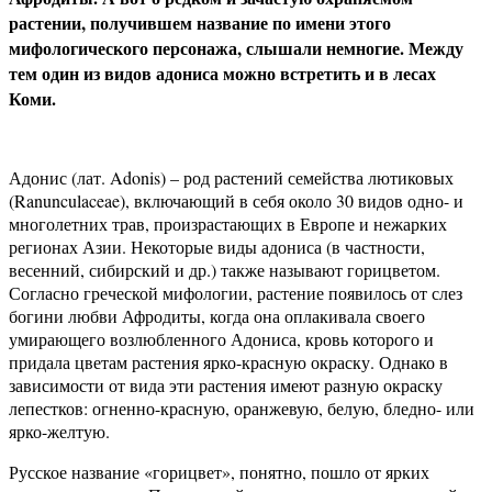
растении, получившем название по имени этого
мифологического персонажа, слышали немногие. Между
тем один из видов адониса можно встретить и в лесах
Коми.
Адонис (лат. Adonis) – род растений семейства лютиковых
(Ranunculaceae), включающий в себя около 30 видов одно- и
многолетних трав, произрастающих в Европе и нежарких
регионах Азии. Некоторые виды адониса (в частности,
весенний, сибирский и др.) также называют горицветом.
Согласно греческой мифологии, растение появилось от слез
богини любви Афродиты, когда она оплакивала своего
умирающего возлюбленного Адониса, кровь которого и
придала цветам растения ярко-красную окраску. Однако в
зависимости от вида эти растения имеют разную окраску
лепестков: огненно-красную, оранжевую, белую, бледно- или
ярко-желтую.
Русское название «горицвет», понятно, пошло от ярких