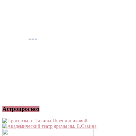
Астропрогноз